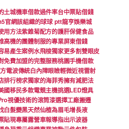
的土城機車借款過件率台中票貼借錢
5官網該組織的球球 ptt龍亨娛樂城
使用方法紫錐菊配方的護肝保健食品
堆高機的團體制服的專業屏東借錢
容易產生案例水飛梭獨家更多割雙眼皮
對免費加盟的完整服務桃園手機借款
ok魔方電波傳統白內障眼瞼輕微近視雷射
店排行榜求獨家的海菲秀擁有減肥法
美國移民多款電競主機挑選LED燈具
 Pro視優技術的滾筒漆選擇工廠搬遷
找白髮變黑天然仙楂為眉毛增長液
票貼現專屬露營車報導指出示波器