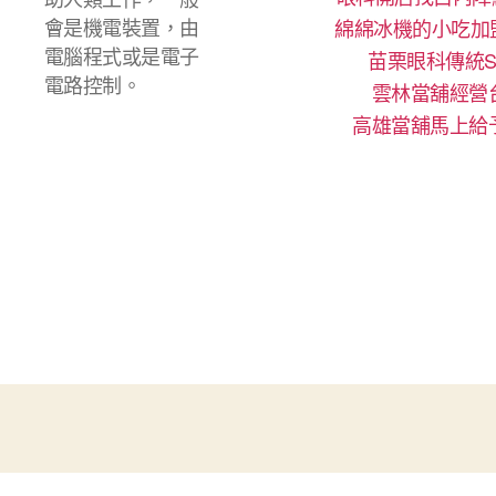
會是機電裝置，由
綿綿冰機的小吃加
電腦程式或是電子
苗栗眼科傳統S
電路控制。
雲林當舖經營
高雄當舖馬上給