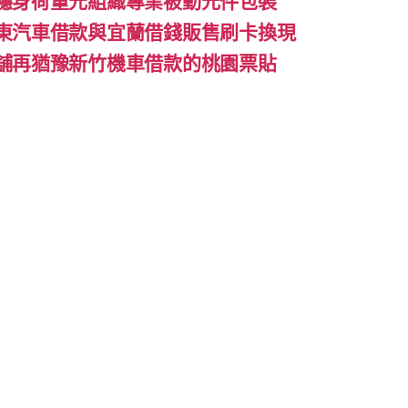
隱身荷重元組織專業被動元件包裝
東汽車借款與宜蘭借錢販售刷卡換現
舖再猶豫新竹機車借款的桃園票貼