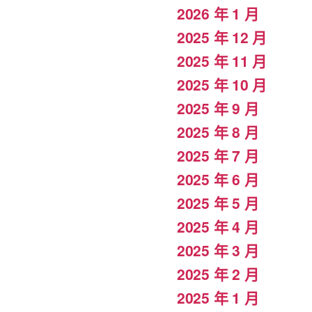
2026 年 1 月
2025 年 12 月
2025 年 11 月
2025 年 10 月
2025 年 9 月
2025 年 8 月
2025 年 7 月
2025 年 6 月
2025 年 5 月
2025 年 4 月
2025 年 3 月
2025 年 2 月
2025 年 1 月