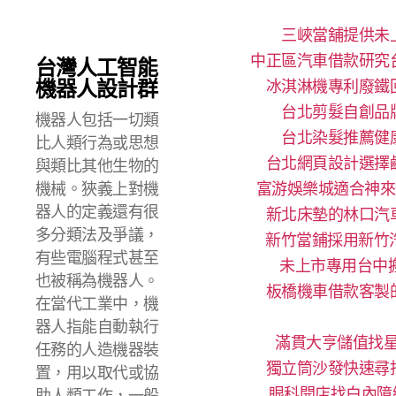
三峽當舖提供未
中正區汽車借款研究
台灣人工智能
機器人設計群
冰淇淋機專利廢鐵
台北剪髮自創品
機器人包括一切類
台北染髮推薦健
比人類行為或思想
台北網頁設計選擇
與類比其他生物的
機械。狹義上對機
富游娛樂城適合神來
器人的定義還有很
新北床墊的林口汽
多分類法及爭議，
新竹當鋪採用新竹
有些電腦程式甚至
未上市專用台中搬
也被稱為機器人。
板橋機車借款客製
在當代工業中，機
器人指能自動執行
滿貫大亨儲值找星
任務的人造機器裝
獨立筒沙發快速尋
置，用以取代或協
眼科開店找白內障
助人類工作，一般