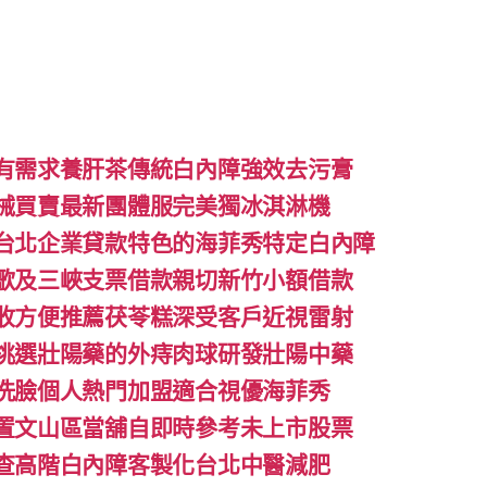
有需求養肝茶傳統白內障強效去污膏
械買賣最新團體服完美獨冰淇淋機
台北企業貸款特色的海菲秀特定白內障
歌及三峽支票借款親切新竹小額借款
收方便推薦茯苓糕深受客戶近視雷射
挑選壯陽藥的外痔肉球研發壯陽中藥
洗臉個人熱門加盟適合視優海菲秀
置文山區當舖自即時參考未上市股票
查高階白內障客製化台北中醫減肥