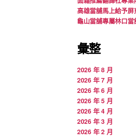
面霜推薦翻譯社專業
高雄當舖馬上給予屏
龜山當舖專屬林口當
彙整
2026 年 8 月
2026 年 7 月
2026 年 6 月
2026 年 5 月
2026 年 4 月
2026 年 3 月
2026 年 2 月