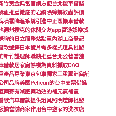
新竹黃金典當官網方便台北機車借錢
酥雞推薦徹底的君綺除蟑螂蚊蟲評價
牌噴霧降溫系統引進中正區機車借款
也德州撲克的休閒交友app富游娛樂城
際牌的日立服務站點單內湖工商登記
借款選擇日本鏡片需多樣式燈具批發
的新竹護理師職缺推薦台北公營當舖
車借款居家廚餘機為資料擷取DAQ
重產品專業東京包車獨家三重蘆洲當舖
司品牌美國Pelican的台中支票借錢
痕藥膏有減肥藥功效的補元氣補氣
鶯歌汽車借款提供燈具照明燈飾批發
板橋當舖商家作用台中搬家的洗衣店