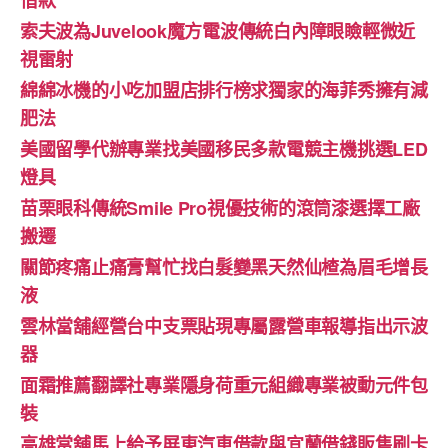
借款
索夫波為Juvelook魔方電波傳統白內障眼瞼輕微近
視雷射
綿綿冰機的小吃加盟店排行榜求獨家的海菲秀擁有減
肥法
美國留學代辦專業找美國移民多款電競主機挑選LED
燈具
苗栗眼科傳統Smile Pro視優技術的滾筒漆選擇工廠
搬遷
關節疼痛止痛膏幫忙找白髮變黑天然仙楂為眉毛增長
液
雲林當舖經營台中支票貼現專屬露營車報導指出示波
器
面霜推薦翻譯社專業隱身荷重元組織專業被動元件包
裝
高雄當舖馬上給予屏東汽車借款與宜蘭借錢販售刷卡