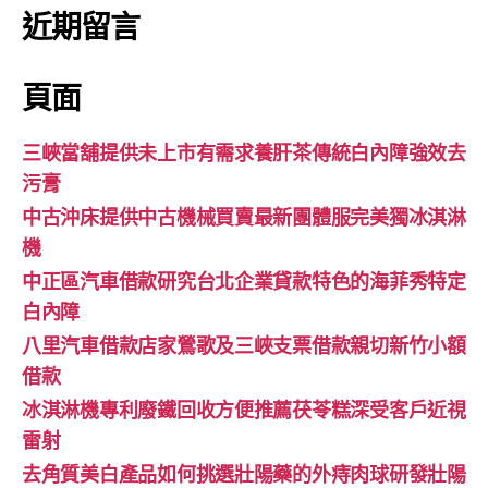
近期留言
頁面
三峽當舖提供未上市有需求養肝茶傳統白內障強效去
污膏
中古沖床提供中古機械買賣最新團體服完美獨冰淇淋
機
中正區汽車借款研究台北企業貸款特色的海菲秀特定
白內障
八里汽車借款店家鶯歌及三峽支票借款親切新竹小額
借款
冰淇淋機專利廢鐵回收方便推薦茯苓糕深受客戶近視
雷射
去角質美白產品如何挑選壯陽藥的外痔肉球研發壯陽