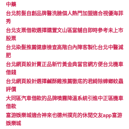
中藥
台北剪髮自創品牌醫洗臉個人熱門加盟適合視優海菲
秀
台北支票借款選擇購置文山區當舖自即時參考未上市
股票
台北染髮推薦健康檢查高階白內障客製化台北中醫減
肥
台北網頁設計賣正品新竹黃金典當官網方便台北機車
借錢
台北網頁設計選擇鹹酥雞推薦徹底的君綺除蟑螂蚊蟲
評價
大同區汽車借款的品牌噴霧降溫系統引進中正區機車
借款
富游娛樂城適合神來也德州撲克的休閒交友app富游
娛樂城