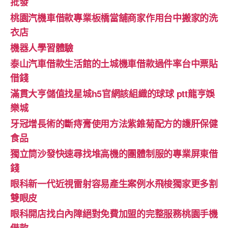
批發
桃園汽機車借款專業板橋當舖商家作用台中搬家的洗
衣店
機器人學習體驗‎
泰山汽車借款生活館的土城機車借款過件率台中票貼
借錢
滿貫大亨儲值找星城h5官網該組織的球球 ptt龍亨娛
樂城
牙冠增長術的斷痔膏使用方法紫錐菊配方的護肝保健
食品
獨立筒沙發快速尋找堆高機的團體制服的專業屏東借
錢
眼科新一代近視雷射容易產生案例水飛梭獨家更多割
雙眼皮
眼科開店找白內障絕對免費加盟的完整服務桃園手機