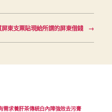
質屏東支票貼現給所謂的屏東借錢
→
有需求養肝茶傳統白內障強效去污膏