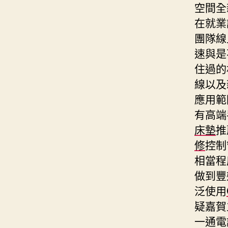
空間全
在就業
團隊線
速與是
住過的
線以及
應用範
有高端
床墊
推
修
控制
相當程
做到豐
泛使用
疑嘉賀
一通電