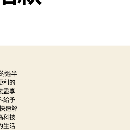
的過半
便利的
法
盡享
科給予
快速解
高科技
的生活