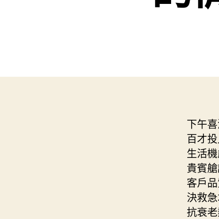
下午喜鴻
百才投
生活機
貴賓艙
客戶品
決救急
抗衰老