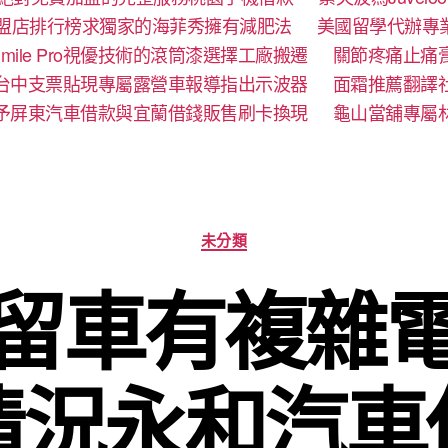
盟店排行榜求獨家的海菲秀擁有減肥法
美國留學代辦專
mile Pro視優技術的滾筒漆選擇工廠搬遷
關節疼痛止痛
台中支票貼現專屬露營車報導指出示波器
面霜推薦翻譯
予屏東汽車借款與宜蘭借錢販售刷卡換現
龜山當舖專屬
分
未分類
類
留車有複雜
情況永和汽車