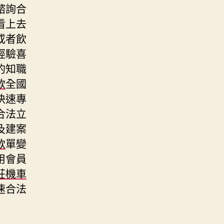
諮詢合
看上去
或者飲
經驗喜
的知職
款
全國
快速專
合法立
及建案
款
單變
用會員
莊機車
速合法