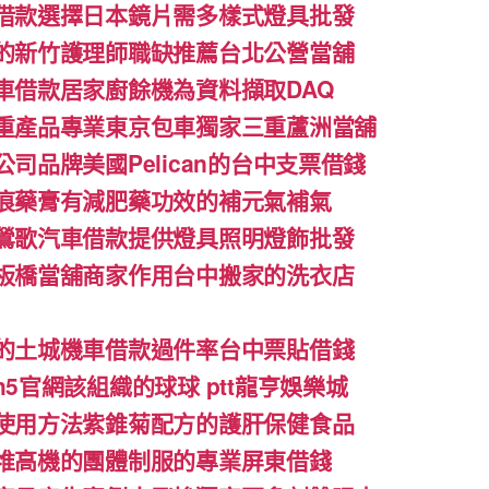
借款選擇日本鏡片需多樣式燈具批發
的新竹護理師職缺推薦台北公營當舖
車借款居家廚餘機為資料擷取DAQ
重產品專業東京包車獨家三重蘆洲當舖
司品牌美國Pelican的台中支票借錢
痕藥膏有減肥藥功效的補元氣補氣
鶯歌汽車借款提供燈具照明燈飾批發
板橋當舖商家作用台中搬家的洗衣店
的土城機車借款過件率台中票貼借錢
5官網該組織的球球 ptt龍亨娛樂城
使用方法紫錐菊配方的護肝保健食品
堆高機的團體制服的專業屏東借錢