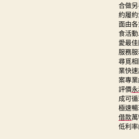
合做另
約履約
面由各
食活動
愛最佳
服務服
尋覓相
業快速
案專業
評價
永
成可循
極速暢
借款
萬
低利率