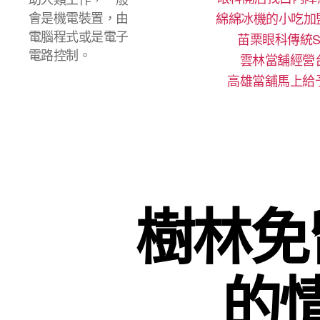
會是機電裝置，由
綿綿冰機的小吃加
電腦程式或是電子
苗栗眼科傳統S
電路控制。
雲林當舖經營
高雄當舖馬上給
樹林免
的