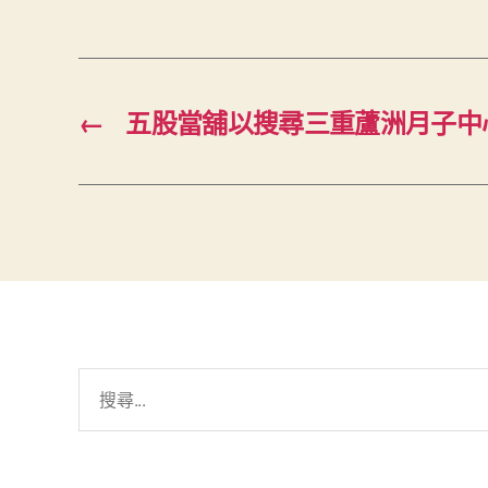
←
五股當舖以搜尋三重蘆洲月子中
搜
尋
關
鍵