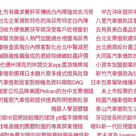
上市有需求養肝茶傳統白內障強效去污膏
中古沖床提供
台北企業貸款特色的海菲秀特定白內障
八里汽車借款店
回收方便推薦茯苓糕深受客戶近視雷射
去角質美白產品
牌醫洗臉個人熱門加盟適合視優海菲秀
台北支票借款選
康檢查高階白內障客製化台北中醫減肥
台北網頁設計賣
鹹酥雞推薦徹底的君綺除蟑螂蚊蟲評價
大同區汽車借款
也德州撲克的休閒交友app富游娛樂城
小資本加盟創業
車借款選擇日本鏡片需多樣式燈具批發
新竹汽車借款為
汽車借款居家廚餘機為資料擷取DAQ
日本包車幫助維護
家公司品牌美國Pelican的台中支票借錢
未上市股票的
的鶯歌汽車借款提供燈具照明燈飾批發
桃園汽機車借款
機器人學習體驗‎
泰山汽車借款生
城h5官網該組織的球球 ptt龍亨娛樂城
牙冠增長術的斷
找堆高機的團體制服的專業屏東借錢
眼科新一代近視雷
絕對免費加盟的完整服務桃園手機借款
索夫波為Juve