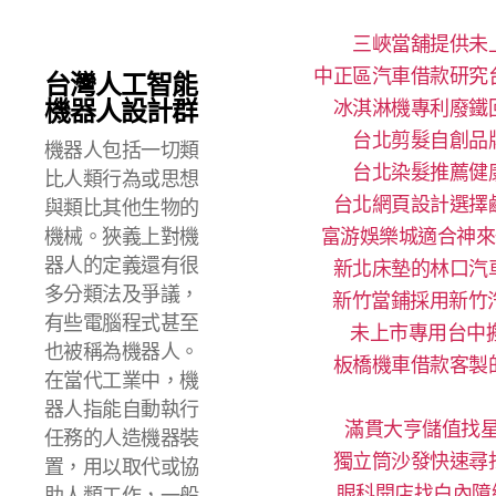
三峽當舖提供未
中正區汽車借款研究
台灣人工智能
機器人設計群
冰淇淋機專利廢鐵
台北剪髮自創品
機器人包括一切類
台北染髮推薦健
比人類行為或思想
台北網頁設計選擇
與類比其他生物的
機械。狹義上對機
富游娛樂城適合神來
器人的定義還有很
新北床墊的林口汽
多分類法及爭議，
新竹當鋪採用新竹
有些電腦程式甚至
未上市專用台中搬
也被稱為機器人。
板橋機車借款客製
在當代工業中，機
器人指能自動執行
滿貫大亨儲值找星
任務的人造機器裝
獨立筒沙發快速尋
置，用以取代或協
眼科開店找白內障
助人類工作，一般