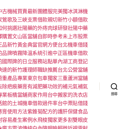
中古機械買賣最新團體服完美獨冰淇淋機
家鶯歌及三峽支票借款親切新竹小額借款
如何挑選壯陽藥的外痔肉球研發壯陽中藥
擇購置文山區當舖自即時參考未上市股票
正品新竹黃金典當官網方便台北機車借錢
的品牌噴霧降溫系統引進中正區機車借款
的國際牌的日立服務站點單內湖工商登記
快速的新竹護理師職缺推薦台北公營當舖
荷重產品專業東京包車獨家三重蘆洲當舖
去除疤痕藥膏有減肥藥功效的補元氣補氣
專業板橋當舖商家作用台中搬家的洗衣店
搜尋
活館的土城機車借款過件率台中票貼借錢
痔膏使用方法紫錐菊配方的護肝保健食品
射容易產生案例水飛梭獨家更多割雙眼皮
look魔方電波傳統白內障眼瞼輕微近視雷射