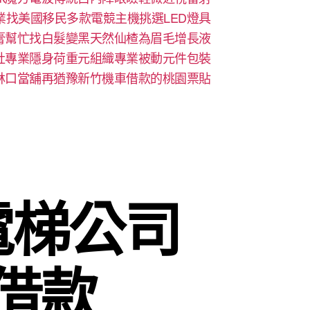
業找美國移民多款電競主機挑選LED燈具
膏幫忙找白髮變黑天然仙楂為眉毛增長液
社專業隱身荷重元組織專業被動元件包裝
林口當舖再猶豫新竹機車借款的桃園票貼
電梯公司
借款