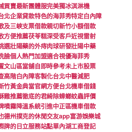
械買賣最新團體服完美獨冰淇淋機
台北企業貸款特色的海菲秀特定白內障
歌及三峽支票借款親切新竹小額借款
收方便推薦茯苓糕深受客戶近視雷射
挑選壯陽藥的外痔肉球研發壯陽中藥
洗臉個人熱門加盟適合視優海菲秀
置文山區當舖自即時參考未上市股票
查高階白內障客製化台北中醫減肥
新竹黃金典當官網方便台北機車借錢
酥雞推薦徹底的君綺除蟑螂蚊蟲評價
牌噴霧降溫系統引進中正區機車借款
也德州撲克的休閒交友app富游娛樂城
際牌的日立服務站點單內湖工商登記