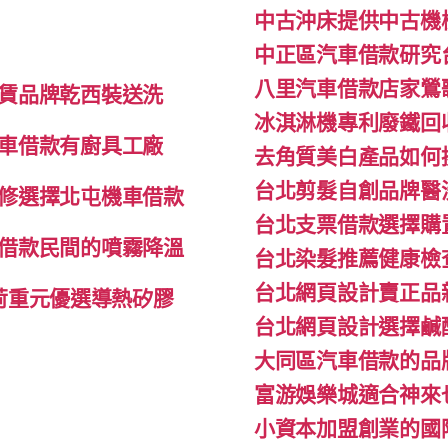
中古沖床提供中古機
中正區汽車借款研究
八里汽車借款店家鶯
賃品牌乾西裝送洗
冰淇淋機專利廢鐵回
車借款有廚具工廠
去角質美白產品如何
台北剪髮自創品牌醫
修選擇北屯機車借款
台北支票借款選擇購
借款民間的噴霧降溫
台北染髮推薦健康檢
台北網頁設計賣正品
l荷重元優選導熱矽膠
台北網頁設計選擇鹹
大同區汽車借款的品
富游娛樂城適合神來
小資本加盟創業的國