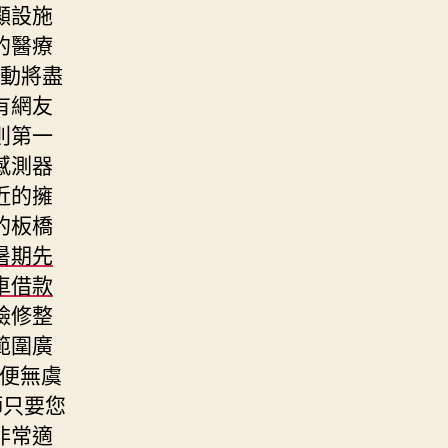
顯設施
的醫療
動將盡
有網友
則第一
感測器
近的擁
的板橋
暑期先
車借款
臉修整
範圍廣
便無虞
師只要您
非常適