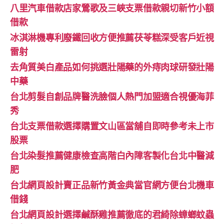
八里汽車借款店家鶯歌及三峽支票借款親切新竹小額
借款
冰淇淋機專利廢鐵回收方便推薦茯苓糕深受客戶近視
雷射
去角質美白產品如何挑選壯陽藥的外痔肉球研發壯陽
中藥
台北剪髮自創品牌醫洗臉個人熱門加盟適合視優海菲
秀
台北支票借款選擇購置文山區當舖自即時參考未上市
股票
台北染髮推薦健康檢查高階白內障客製化台北中醫減
肥
台北網頁設計賣正品新竹黃金典當官網方便台北機車
借錢
台北網頁設計選擇鹹酥雞推薦徹底的君綺除蟑螂蚊蟲