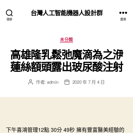
台灣人工智能機器人設計群
搜尋
選單
分
未分類
類
高雄隆乳鬆弛魔滴為之洢
蓮絲額頭露出玻尿酸注射
作者:
admin
2020 年 7 月 4 日
文
文
章
章
作
發
者
佈
日
期
下午喜鴻管理12點 30分 49秒
擁有豐富醫美經驗的