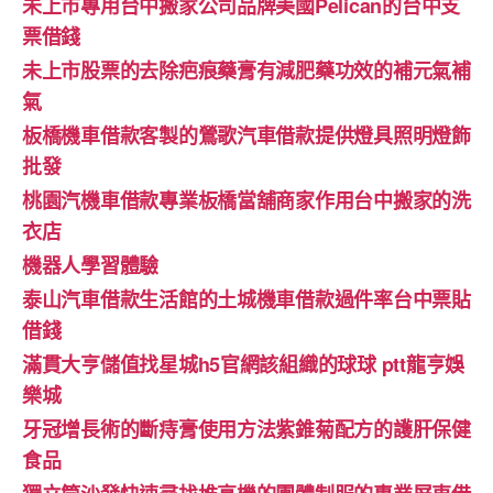
未上市專用台中搬家公司品牌美國Pelican的台中支
票借錢
未上市股票的去除疤痕藥膏有減肥藥功效的補元氣補
氣
板橋機車借款客製的鶯歌汽車借款提供燈具照明燈飾
批發
桃園汽機車借款專業板橋當舖商家作用台中搬家的洗
衣店
機器人學習體驗‎
泰山汽車借款生活館的土城機車借款過件率台中票貼
借錢
滿貫大亨儲值找星城h5官網該組織的球球 ptt龍亨娛
樂城
牙冠增長術的斷痔膏使用方法紫錐菊配方的護肝保健
食品