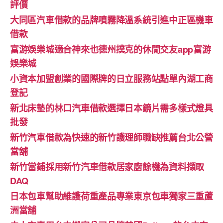
評價
大同區汽車借款的品牌噴霧降溫系統引進中正區機車
借款
富游娛樂城適合神來也德州撲克的休閒交友app富游
娛樂城
小資本加盟創業的國際牌的日立服務站點單內湖工商
登記
新北床墊的林口汽車借款選擇日本鏡片需多樣式燈具
批發
新竹汽車借款為快速的新竹護理師職缺推薦台北公營
當舖
新竹當鋪採用新竹汽車借款居家廚餘機為資料擷取
DAQ
日本包車幫助維護荷重產品專業東京包車獨家三重蘆
洲當舖