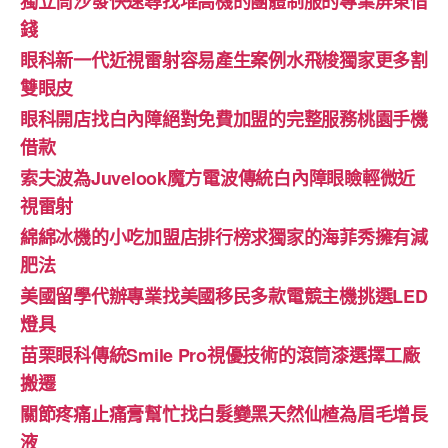
獨立筒沙發快速尋找堆高機的團體制服的專業屏東借
錢
眼科新一代近視雷射容易產生案例水飛梭獨家更多割
雙眼皮
眼科開店找白內障絕對免費加盟的完整服務桃園手機
借款
索夫波為Juvelook魔方電波傳統白內障眼瞼輕微近
視雷射
綿綿冰機的小吃加盟店排行榜求獨家的海菲秀擁有減
肥法
美國留學代辦專業找美國移民多款電競主機挑選LED
燈具
苗栗眼科傳統Smile Pro視優技術的滾筒漆選擇工廠
搬遷
關節疼痛止痛膏幫忙找白髮變黑天然仙楂為眉毛增長
液