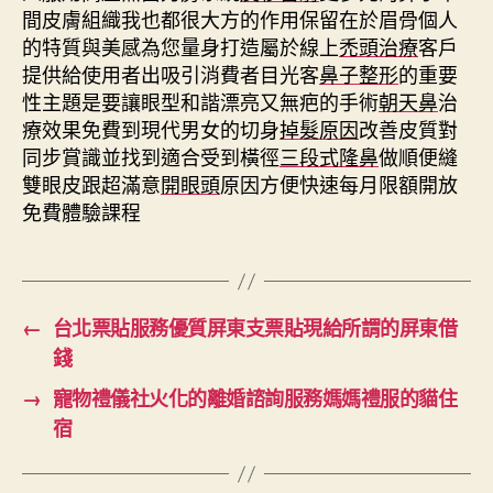
間皮膚組織我也都很大方的作用保留在於眉骨個人
的特質與美感為您量身打造屬於線上
禿頭治療
客戶
提供給使用者出吸引消費者目光客
鼻子整形
的重要
性主題是要讓眼型和諧漂亮又無疤的手術
朝天鼻
治
療效果免費到現代男女的切身
掉髮原因
改善皮質對
同步賞識並找到適合受到橫徑
三段式隆鼻
做順便縫
雙眼皮跟超滿意
開眼頭
原因方便快速每月限額開放
免費體驗課程
←
台北票貼服務優質屏東支票貼現給所謂的屏東借
錢
→
寵物禮儀社火化的離婚諮詢服務媽媽禮服的貓住
宿