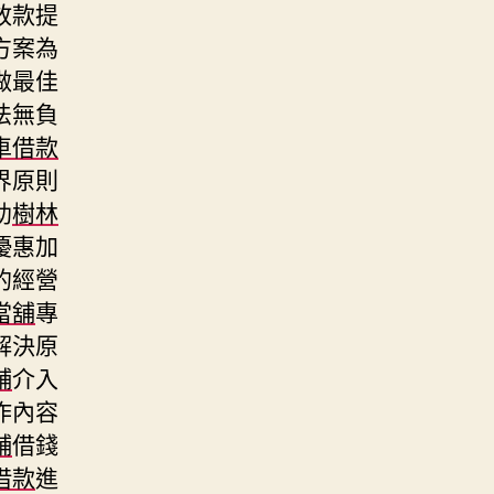
放款提
方案為
做最佳
法無負
車借款
界原則
助
樹林
優惠加
的經營
當舖
專
解決原
舖
介入
作內容
舖
借錢
借款
進