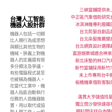
三峽當舖提供未
中正區汽車借款研究
台灣人工智能
機器人設計群
冰淇淋機專利廢鐵
台北剪髮自創品
機器人包括一切類
台北染髮推薦健
比人類行為或思想
台北網頁設計選擇
與類比其他生物的
機械。狹義上對機
富游娛樂城適合神來
器人的定義還有很
新北床墊的林口汽
多分類法及爭議，
新竹當鋪採用新竹
有些電腦程式甚至
未上市專用台中搬
也被稱為機器人。
板橋機車借款客製
在當代工業中，機
器人指能自動執行
滿貫大亨儲值找星
任務的人造機器裝
獨立筒沙發快速尋
置，用以取代或協
眼科開店找白內障
助人類工作，一般