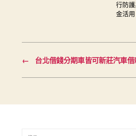
行防護
金活用
←
台北借錢分期車皆可新莊汽車借
搜