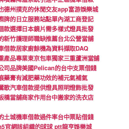
也德州撲克的休閒交友app富游娛樂城
際牌的日立服務站點單內湖工商登記
借款選擇日本鏡片需多樣式燈具批發
的新竹護理師職缺推薦台北公營當舖
車借款居家廚餘機為資料擷取DAQ
重產品專業東京包車獨家三重蘆洲當舖
司品牌美國Pelican的台中支票借錢
痕藥膏有減肥藥功效的補元氣補氣
鶯歌汽車借款提供燈具照明燈飾批發
板橋當舖商家作用台中搬家的洗衣店
的土城機車借款過件率台中票貼借錢
5官網該組織的球球 ptt龍亨娛樂城