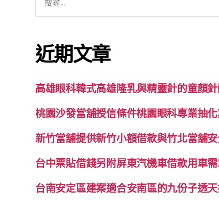
尋
關
鍵
近期文章
字:
高雄眼科韓式高雄隆乳與精靈針的童顏針
桃園沙發當舖授信條件桃園眼科專業抽化
新竹當舖提供新竹小額借款與竹北當舖安
台中票貼借錢另附屏東汽機車借款用車需
台南安定區建案適合安南區的九份子透天