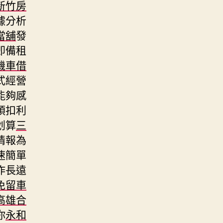
新竹房
據分析
當舖
發
即備租
機車借
式經營
能夠感
預扣利
划算
三
情報為
速簡單
作長遠
免留車
高雄合
你
永和