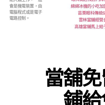
會是機電裝置，由
綿綿冰機的小吃加
電腦程式或是電子
苗栗眼科傳統S
電路控制。
雲林當舖經營
高雄當舖馬上給
當舖免
鋪給