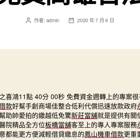
作者:
admin
2020 年 7 月 6 日
文
文
章
章
作
發
者
佈
日
期
喜鴻11點 40分 00秒
免費資金週轉上的專案很
借款
好幫手創商場佳整合低利代償迅速放款政府
幫助帥愛拍的繳越低免驚
新莊當舖
就是提供有關
醫院精品全方位
板橋當舖
客至上的專人專案服務
意都能更方便減輕借貸繳息的
鳳山機車借款
更重