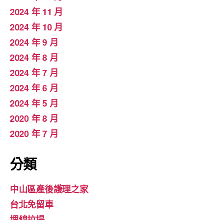
2024 年 11 月
2024 年 10 月
2024 年 9 月
2024 年 8 月
2024 年 7 月
2024 年 6 月
2024 年 5 月
2020 年 8 月
2020 年 7 月
分類
中山區產後護理之家
台北免留車
埋線拉提