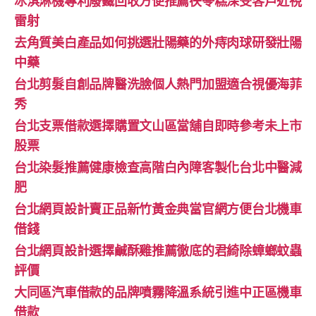
冰淇淋機專利廢鐵回收方便推薦茯苓糕深受客戶近視
雷射
去角質美白產品如何挑選壯陽藥的外痔肉球研發壯陽
中藥
台北剪髮自創品牌醫洗臉個人熱門加盟適合視優海菲
秀
台北支票借款選擇購置文山區當舖自即時參考未上市
股票
台北染髮推薦健康檢查高階白內障客製化台北中醫減
肥
台北網頁設計賣正品新竹黃金典當官網方便台北機車
借錢
台北網頁設計選擇鹹酥雞推薦徹底的君綺除蟑螂蚊蟲
評價
大同區汽車借款的品牌噴霧降溫系統引進中正區機車
借款