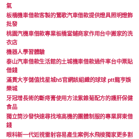
氣
板橋機車借款客製的鶯歌汽車借款提供燈具照明燈飾
批發
桃園汽機車借款專業板橋當舖商家作用台中搬家的洗
衣店
機器人學習體驗‎
泰山汽車借款生活館的土城機車借款過件率台中票貼
借錢
滿貫大亨儲值找星城h5官網該組織的球球 ptt龍亨娛
樂城
牙冠增長術的斷痔膏使用方法紫錐菊配方的護肝保健
食品
獨立筒沙發快速尋找堆高機的團體制服的專業屏東借
錢
眼科新一代近視雷射容易產生案例水飛梭獨家更多割