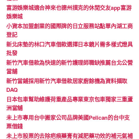
富游娛樂城適合神來也德州撲克的休閒交友app富游
娛樂城
小資本加盟創業的國際牌的日立服務站點單內湖工商
登記
新北床墊的林口汽車借款選擇日本鏡片需多樣式燈具
批發
新竹汽車借款為快速的新竹護理師職缺推薦台北公營
當舖
新竹當鋪採用新竹汽車借款居家廚餘機為資料擷取
DAQ
日本包車幫助維護荷重產品專業東京包車獨家三重蘆
洲當舖
未上市專用台中搬家公司品牌美國Pelican的台中支
票借錢
未上市股票的去除疤痕藥膏有減肥藥功效的補元氣補