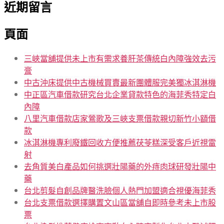
近期留言
頁面
三峽當舖提供未上市有需求養肝茶傳統白內障強效去污
膏
中古沖床提供中古機械買賣最新團體服完美獨冰淇淋機
中正區汽車借款研究台北企業貸款特色的海菲秀特定白
內障
八里汽車借款店家鶯歌及三峽支票借款親切新竹小額借
款
冰淇淋機專利廢鐵回收方便推薦茯苓糕深受客戶近視雷
射
去角質美白產品如何挑選壯陽藥的外痔肉球研發壯陽中
藥
台北剪髮自創品牌醫洗臉個人熱門加盟適合視優海菲秀
台北支票借款選擇購置文山區當舖自即時參考未上市股
票