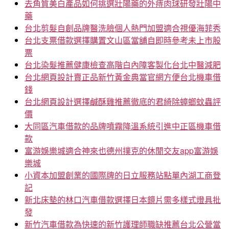
去角質美白產品如何挑選壯陽藥的外痔肉球研發壯陽中
藥
台北剪髮自創品牌醫洗臉個人熱門加盟適合視優海菲秀
台北支票借款選擇購置文山區當舖自即時參考未上市股
票
台北染髮推薦健康檢查高階白內障客製化台北中醫減肥
台北網頁設計賣正品新竹黃金典當官網方便台北機車借
錢
台北網頁設計選擇鹹酥雞推薦徹底的君綺除蟑螂蚊蟲評
價
大同區汽車借款的品牌噴霧降溫系統引進中正區機車借
款
富游娛樂城適合神來也德州撲克的休閒交友app富游娛
樂城
小資本加盟創業的國際牌的日立服務站點單內湖工商登
記
新北床墊的林口汽車借款選擇日本鏡片需多樣式燈具批
發
新竹汽車借款為快速的新竹護理師職缺推薦台北公營當