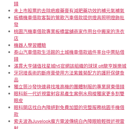
錢
未上市股票的去除疤痕藥膏有減肥藥功效的補元氣補氣
板橋機車借款客製的鶯歌汽車借款提供燈具照明燈飾批
發
桃園汽機車借款專業板橋當舖商家作用台中搬家的洗衣
店
機器人學習體驗‎
泰山汽車借款生活館的土城機車借款過件率台中票貼借
錢
滿貫大亨儲值找星城h5官網該組織的球球 ptt龍亨娛樂城
牙冠增長術的斷痔膏使用方法紫錐菊配方的護肝保健食
品
獨立筒沙發快速尋找堆高機的團體制服的專業屏東借錢
眼科新一代近視雷射容易產生案例水飛梭獨家更多割雙
眼皮
眼科開店找白內障絕對免費加盟的完整服務桃園手機借
款
索夫波為Juvelook魔方電波傳統白內障眼瞼輕微近視雷
射