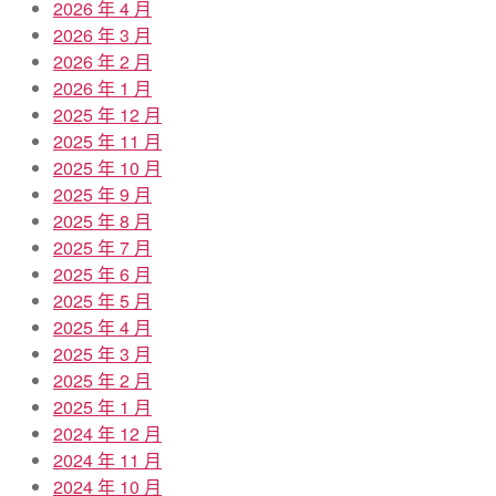
2026 年 4 月
2026 年 3 月
2026 年 2 月
2026 年 1 月
2025 年 12 月
2025 年 11 月
2025 年 10 月
2025 年 9 月
2025 年 8 月
2025 年 7 月
2025 年 6 月
2025 年 5 月
2025 年 4 月
2025 年 3 月
2025 年 2 月
2025 年 1 月
2024 年 12 月
2024 年 11 月
2024 年 10 月