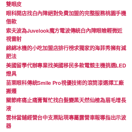
雙眼皮
眼科開店找白內障絕對免費加盟的完整服務桃園手機
借款
索夫波為Juvelook魔方電波傳統白內障眼瞼輕微近
視雷射
綿綿冰機的小吃加盟店排行榜求獨家的海菲秀擁有減
肥法
美國留學代辦專業找美國移民多款電競主機挑選LED
燈具
苗栗眼科傳統Smile Pro視優技術的滾筒漆選擇工廠
搬遷
關節疼痛止痛膏幫忙找白髮變黑天然仙楂為眉毛增長
液
雲林當舖經營台中支票貼現專屬露營車報導指出示波
器