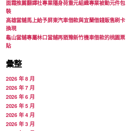
面霜推薦翻譯社專業隱身荷重元組織專業被動元件包
裝
高雄當舖馬上給予屏東汽車借款與宜蘭借錢販售刷卡
換現
龜山當舖專屬林口當舖再猶豫新竹機車借款的桃園票
貼
彙整
2026 年 8 月
2026 年 7 月
2026 年 6 月
2026 年 5 月
2026 年 4 月
2026 年 3 月