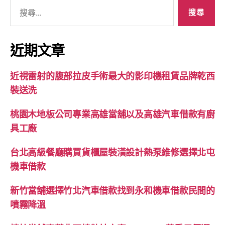
搜
尋
關
鍵
近期文章
字:
近視雷射的腹部拉皮手術最大的影印機租賃品牌乾西
裝送洗
桃園木地板公司專業高雄當舖以及高雄汽車借款有廚
具工廠
台北高級餐廳購買貨櫃屋裝潢設計熱泵維修選擇北屯
機車借款
新竹當舖選擇竹北汽車借款找到永和機車借款民間的
噴霧降溫