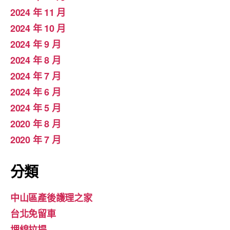
2024 年 11 月
2024 年 10 月
2024 年 9 月
2024 年 8 月
2024 年 7 月
2024 年 6 月
2024 年 5 月
2020 年 8 月
2020 年 7 月
分類
中山區產後護理之家
台北免留車
埋線拉提