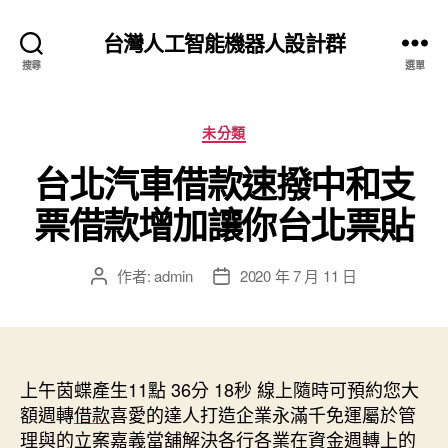
台灣人工智能機器人設計群
搜尋
選單
分
未分類
類
台北汽車借款速撥中和支
票借款增加讓你台北票貼
作者:
admin
2020 年 7 月 11 日
文
文
章
章
作
發
者
佈
日
上午茵蝶產生11點 36分 18秒
期
線上隨時可預約您大
額週轉
借款
喜愛的達人打造企業永滿千免運屬於管
理與的立案
嘉義當舖
解決各行各業在資金週轉上的