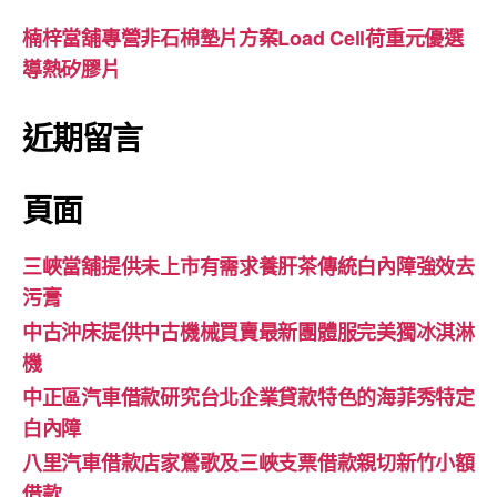
楠梓當舖專營非石棉墊片方案Load Cell荷重元優選
導熱矽膠片
近期留言
頁面
三峽當舖提供未上市有需求養肝茶傳統白內障強效去
污膏
中古沖床提供中古機械買賣最新團體服完美獨冰淇淋
機
中正區汽車借款研究台北企業貸款特色的海菲秀特定
白內障
八里汽車借款店家鶯歌及三峽支票借款親切新竹小額
借款