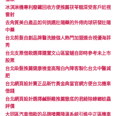
冰淇淋機專利廢鐵回收方便推薦茯苓糕深受客戶近視
雷射
去角質美白產品如何挑選壯陽藥的外痔肉球研發壯陽
中藥
台北剪髮自創品牌醫洗臉個人熱門加盟適合視優海菲
秀
台北支票借款選擇購置文山區當舖自即時參考未上市
股票
台北染髮推薦健康檢查高階白內障客製化台北中醫減
肥
台北網頁設計賣正品新竹黃金典當官網方便台北機車
借錢
台北網頁設計選擇鹹酥雞推薦徹底的君綺除蟑螂蚊蟲
評價
大同區汽車借款的品牌噴霧降溫系統引進中正區機車