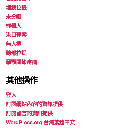
埋線拉提
未分類
機器人
港口建案
無人機
臉部拉提
顳顎關節疼痛
其他操作
登入
訂閱網站內容的資訊提供
訂閱留言的資訊提供
WordPress.org 台灣繁體中文