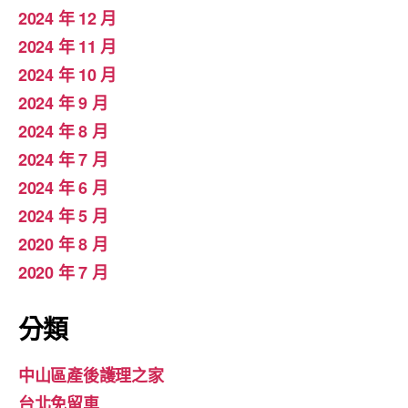
2024 年 12 月
2024 年 11 月
2024 年 10 月
2024 年 9 月
2024 年 8 月
2024 年 7 月
2024 年 6 月
2024 年 5 月
2020 年 8 月
2020 年 7 月
分類
中山區產後護理之家
台北免留車