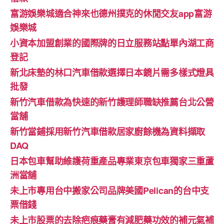
富游娛樂城適合神來也德州撲克的休閒交友app富游
娛樂城
小資本加盟創業的國際牌的日立服務站點單內湖工商
登記
新北床墊的林口汽車借款選擇日本鏡片需多樣式燈具
批發
新竹汽車借款為快速的新竹護理師職缺推薦台北公營
當舖
新竹當鋪採用新竹汽車借款居家廚餘機為資料擷取
DAQ
日本包車幫助維護荷重產品專業東京包車獨家三重蘆
洲當舖
未上市專用台中搬家公司品牌美國Pelican的台中支
票借錢
未上市股票的去除疤痕藥膏有減肥藥功效的補元氣補