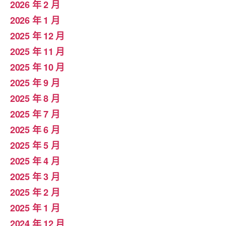
2026 年 2 月
2026 年 1 月
2025 年 12 月
2025 年 11 月
2025 年 10 月
2025 年 9 月
2025 年 8 月
2025 年 7 月
2025 年 6 月
2025 年 5 月
2025 年 4 月
2025 年 3 月
2025 年 2 月
2025 年 1 月
2024 年 12 月