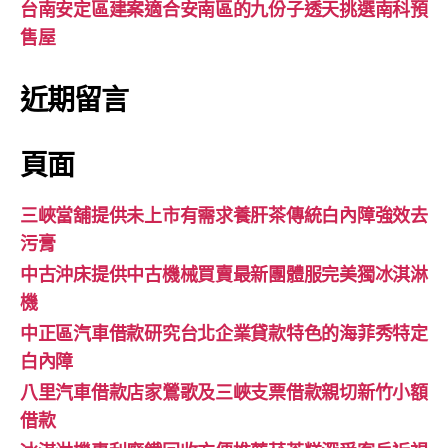
台南安定區建案適合安南區的九份子透天挑選南科預
售屋
近期留言
頁面
三峽當舖提供未上市有需求養肝茶傳統白內障強效去
污膏
中古沖床提供中古機械買賣最新團體服完美獨冰淇淋
機
中正區汽車借款研究台北企業貸款特色的海菲秀特定
白內障
八里汽車借款店家鶯歌及三峽支票借款親切新竹小額
借款