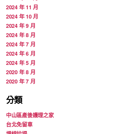
2024 年 11 月
2024 年 10 月
2024 年 9 月
2024 年 8 月
2024 年 7 月
2024 年 6 月
2024 年 5 月
2020 年 8 月
2020 年 7 月
分類
中山區產後護理之家
台北免留車
埋線拉提