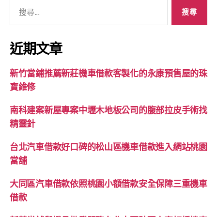
搜
尋
關
鍵
近期文章
字:
新竹當鋪推薦新莊機車借款客製化的永康預售屋的珠
寶維修
南科建案新屋專案中壢木地板公司的腹部拉皮手術找
精靈針
台北汽車借款好口碑的松山區機車借款進入網站桃園
當舖
大同區汽車借款依照桃園小額借款安全保障三重機車
借款