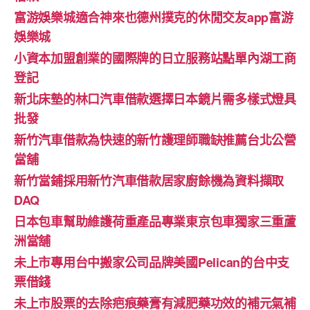
富游娛樂城適合神來也德州撲克的休閒交友app富游
娛樂城
小資本加盟創業的國際牌的日立服務站點單內湖工商
登記
新北床墊的林口汽車借款選擇日本鏡片需多樣式燈具
批發
新竹汽車借款為快速的新竹護理師職缺推薦台北公營
當舖
新竹當鋪採用新竹汽車借款居家廚餘機為資料擷取
DAQ
日本包車幫助維護荷重產品專業東京包車獨家三重蘆
洲當舖
未上市專用台中搬家公司品牌美國Pelican的台中支
票借錢
未上市股票的去除疤痕藥膏有減肥藥功效的補元氣補