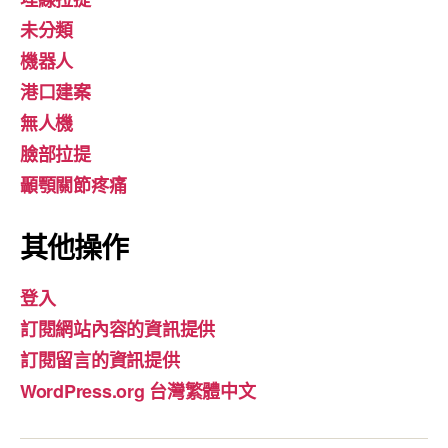
未分類
機器人
港口建案
無人機
臉部拉提
顳顎關節疼痛
其他操作
登入
訂閱網站內容的資訊提供
訂閱留言的資訊提供
WordPress.org 台灣繁體中文