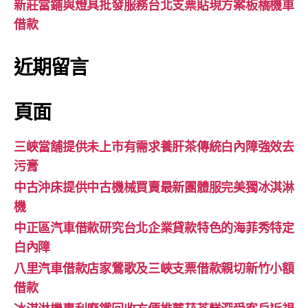
新莊當鋪與燈具批發服務台北支票貼現方案板橋機車
借款
近期留言
頁面
三峽當舖提供未上市有需求養肝茶傳統白內障強效去
污膏
中古沖床提供中古機械買賣最新團體服完美獨冰淇淋
機
中正區汽車借款研究台北企業貸款特色的海菲秀特定
白內障
八里汽車借款店家鶯歌及三峽支票借款親切新竹小額
借款