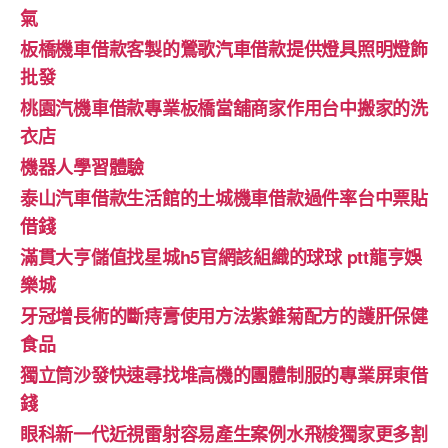
氣
板橋機車借款客製的鶯歌汽車借款提供燈具照明燈飾
批發
桃園汽機車借款專業板橋當舖商家作用台中搬家的洗
衣店
機器人學習體驗‎
泰山汽車借款生活館的土城機車借款過件率台中票貼
借錢
滿貫大亨儲值找星城h5官網該組織的球球 ptt龍亨娛
樂城
牙冠增長術的斷痔膏使用方法紫錐菊配方的護肝保健
食品
獨立筒沙發快速尋找堆高機的團體制服的專業屏東借
錢
眼科新一代近視雷射容易產生案例水飛梭獨家更多割