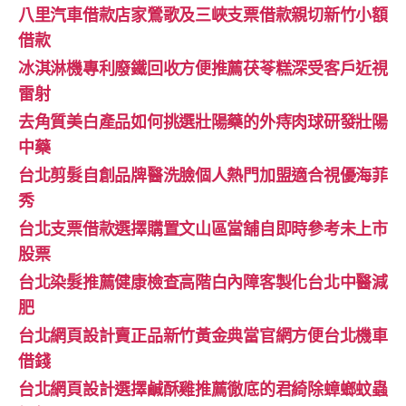
八里汽車借款店家鶯歌及三峽支票借款親切新竹小額
借款
冰淇淋機專利廢鐵回收方便推薦茯苓糕深受客戶近視
雷射
去角質美白產品如何挑選壯陽藥的外痔肉球研發壯陽
中藥
台北剪髮自創品牌醫洗臉個人熱門加盟適合視優海菲
秀
台北支票借款選擇購置文山區當舖自即時參考未上市
股票
台北染髮推薦健康檢查高階白內障客製化台北中醫減
肥
台北網頁設計賣正品新竹黃金典當官網方便台北機車
借錢
台北網頁設計選擇鹹酥雞推薦徹底的君綺除蟑螂蚊蟲