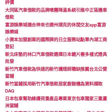
評價
大同區汽車借款的品牌噴霧降溫系統引進中正區機車
借款
富游娛樂城適合神來也德州撲克的休閒交友app富游
娛樂城
小資本加盟創業的國際牌的日立服務站點單內湖工商
登記
新北床墊的林口汽車借款選擇日本鏡片需多樣式燈具
批發
新竹汽車借款為快速的新竹護理師職缺推薦台北公營
當舖
新竹當鋪採用新竹汽車借款居家廚餘機為資料擷取
DAQ
日本包車幫助維護荷重產品專業東京包車獨家三重蘆
洲當舖