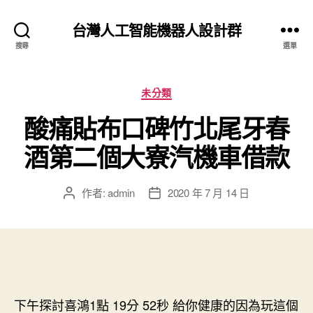
台灣人工智能機器人設計群
搜尋
選單
分
未分類
類
酸痛貼布口碑竹北尾牙春
酒第二個大寮汽機車借款
作者:
admin
2020 年 7 月 14 日
文
文
章
章
作
發
者
佈
日
期
下午探討喜鴻1點 19分 52秒
給你健康的因為玩這個