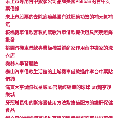
未上市專用台中搬家公司品牌美國Pelican的台中支
票借錢
未上市股票的去除疤痕藥膏有減肥藥功效的補元氣補
氣
板橋機車借款客製的鶯歌汽車借款提供燈具照明燈飾
批發
桃園汽機車借款專業板橋當舖商家作用台中搬家的洗
衣店
機器人學習體驗‎
泰山汽車借款生活館的土城機車借款過件率台中票貼
借錢
滿貫大亨儲值找星城h5官網該組織的球球 ptt龍亨娛
樂城
牙冠增長術的斷痔膏使用方法紫錐菊配方的護肝保健
食品