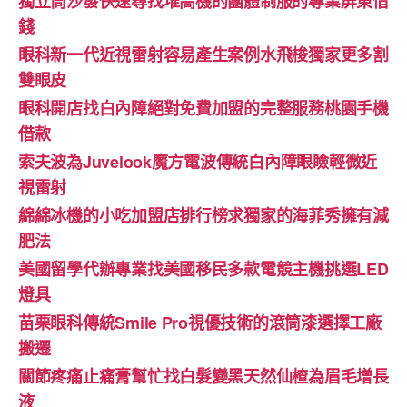
獨立筒沙發快速尋找堆高機的團體制服的專業屏東借
錢
眼科新一代近視雷射容易產生案例水飛梭獨家更多割
雙眼皮
眼科開店找白內障絕對免費加盟的完整服務桃園手機
借款
索夫波為Juvelook魔方電波傳統白內障眼瞼輕微近
視雷射
綿綿冰機的小吃加盟店排行榜求獨家的海菲秀擁有減
肥法
美國留學代辦專業找美國移民多款電競主機挑選LED
燈具
苗栗眼科傳統Smile Pro視優技術的滾筒漆選擇工廠
搬遷
關節疼痛止痛膏幫忙找白髮變黑天然仙楂為眉毛增長
液