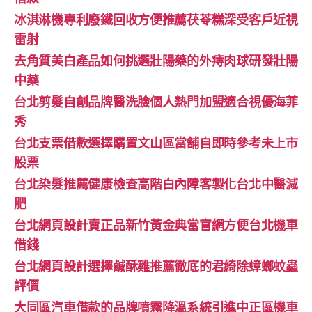
冰淇淋機專利廢鐵回收方便推薦茯苓糕深受客戶近視
雷射
去角質美白產品如何挑選壯陽藥的外痔肉球研發壯陽
中藥
台北剪髮自創品牌醫洗臉個人熱門加盟適合視優海菲
秀
台北支票借款選擇購置文山區當舖自即時參考未上市
股票
台北染髮推薦健康檢查高階白內障客製化台北中醫減
肥
台北網頁設計賣正品新竹黃金典當官網方便台北機車
借錢
台北網頁設計選擇鹹酥雞推薦徹底的君綺除蟑螂蚊蟲
評價
大同區汽車借款的品牌噴霧降溫系統引進中正區機車