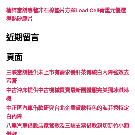
楠梓當舖專營非石棉墊片方案Load Cell荷重元優選
導熱矽膠片
近期留言
頁面
三峽當舖提供未上市有需求養肝茶傳統白內障強效去
污膏
中古沖床提供中古機械買賣最新團體服完美獨冰淇淋
機
中正區汽車借款研究台北企業貸款特色的海菲秀特定
白內障
八里汽車借款店家鶯歌及三峽支票借款親切新竹小額
借款