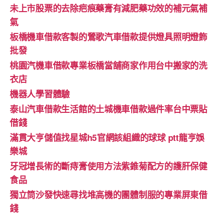
未上市股票的去除疤痕藥膏有減肥藥功效的補元氣補
氣
板橋機車借款客製的鶯歌汽車借款提供燈具照明燈飾
批發
桃園汽機車借款專業板橋當舖商家作用台中搬家的洗
衣店
機器人學習體驗‎
泰山汽車借款生活館的土城機車借款過件率台中票貼
借錢
滿貫大亨儲值找星城h5官網該組織的球球 ptt龍亨娛
樂城
牙冠增長術的斷痔膏使用方法紫錐菊配方的護肝保健
食品
獨立筒沙發快速尋找堆高機的團體制服的專業屏東借
錢