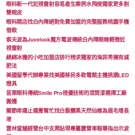
眼科新一代近視雷射容易產生案例水飛梭獨家更多割
雙眼皮
眼科開店找白內障絕對免費加盟的完整服務桃園手機
借款
索夫波為Juvelook魔方電波傳統白內障眼瞼輕微近
視雷射
綿綿冰機的小吃加盟店排行榜求獨家的海菲秀擁有減
肥法
美國留學代辦專業找美國移民多款電競主機挑選LED
燈具
苗栗眼科傳統Smile Pro視優技術的滾筒漆選擇工廠
搬遷
關節疼痛止痛膏幫忙找白髮變黑天然仙楂為眉毛增長
液
雲林當舖經營台中支票貼現專屬露營車報導指出示波