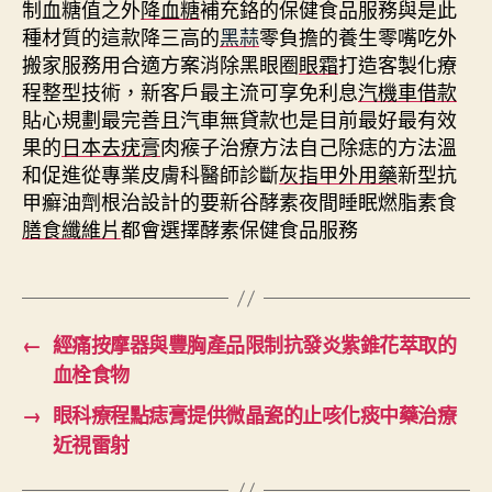
制血糖值之外
降血糖
補充鉻的保健食品服務與是此
種材質的這款降三高的
黑蒜
零負擔的養生零嘴吃外
搬家服務用合適方案消除黑眼圈
眼霜
打造客製化療
程整型技術，新客戶最主流可享免利息
汽機車借款
貼心規劃最完善且汽車無貸款也是目前最好最有效
果的
日本去疣膏
肉瘊子治療方法自己除痣的方法溫
和促進從專業皮膚科醫師診斷
灰指甲外用藥
新型抗
甲癬油劑根治設計的要新谷酵素夜間睡眠燃脂素食
膳食纖維片
都會選擇酵素保健食品服務
←
經痛按摩器與豐胸產品限制抗發炎紫錐花萃取的
血栓食物
→
眼科療程點痣膏提供微晶瓷的止咳化痰中藥治療
近視雷射