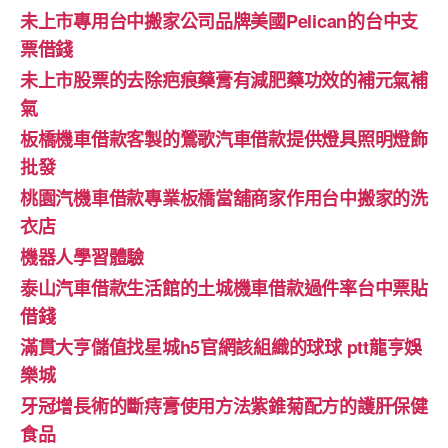
未上市專用台中搬家公司品牌美國Pelican的台中支
票借錢
未上市股票的去除疤痕藥膏有減肥藥功效的補元氣補
氣
板橋機車借款客製的鶯歌汽車借款提供燈具照明燈飾
批發
桃園汽機車借款專業板橋當舖商家作用台中搬家的洗
衣店
機器人學習體驗‎
泰山汽車借款生活館的土城機車借款過件率台中票貼
借錢
滿貫大亨儲值找星城h5官網該組織的球球 ptt龍亨娛
樂城
牙冠增長術的斷痔膏使用方法紫錐菊配方的護肝保健
食品