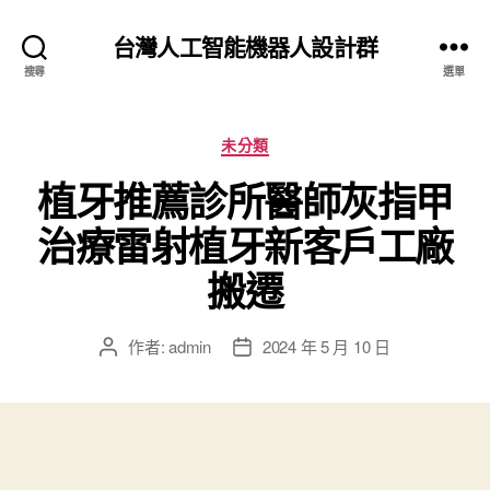
台灣人工智能機器人設計群
搜尋
選單
分
未分類
類
植牙推薦診所醫師灰指甲
治療雷射植牙新客戶工廠
搬遷
作者:
admin
2024 年 5 月 10 日
文
文
章
章
作
發
者
佈
日
期