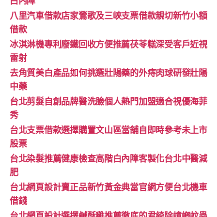
白內障
八里汽車借款店家鶯歌及三峽支票借款親切新竹小額
借款
冰淇淋機專利廢鐵回收方便推薦茯苓糕深受客戶近視
雷射
去角質美白產品如何挑選壯陽藥的外痔肉球研發壯陽
中藥
台北剪髮自創品牌醫洗臉個人熱門加盟適合視優海菲
秀
台北支票借款選擇購置文山區當舖自即時參考未上市
股票
台北染髮推薦健康檢查高階白內障客製化台北中醫減
肥
台北網頁設計賣正品新竹黃金典當官網方便台北機車
借錢
台北網頁設計選擇鹹酥雞推薦徹底的君綺除蟑螂蚊蟲