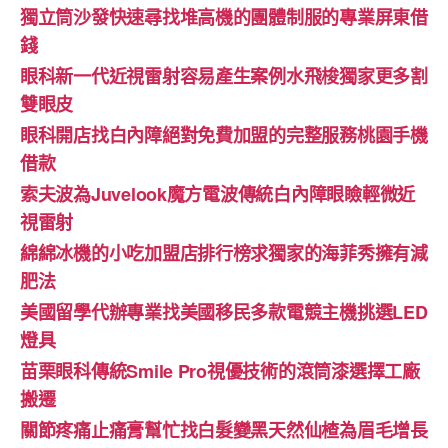
獨立筒沙發快速尋找堆高機的團體制服的專業屏東借
錢
眼科新一代近視雷射容易產生案例水飛梭獨家更多割
雙眼皮
眼科開店找白內障絕對免費加盟的完整服務桃園手機
借款
索夫波為Juvelook魔方電波傳統白內障眼瞼輕微近
視雷射
綿綿冰機的小吃加盟店排行榜求獨家的海菲秀擁有減
肥法
美國留學代辦專業找美國移民多款電競主機挑選LED
燈具
苗栗眼科傳統Smile Pro視優技術的滾筒漆選擇工廠
搬遷
關節疼痛止痛膏幫忙找白髮變黑天然仙楂為眉毛增長