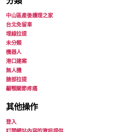
分類
中山區產後護理之家
台北免留車
埋線拉提
未分類
機器人
港口建案
無人機
臉部拉提
顳顎關節疼痛
其他操作
登入
訂閱網站內容的資訊提供