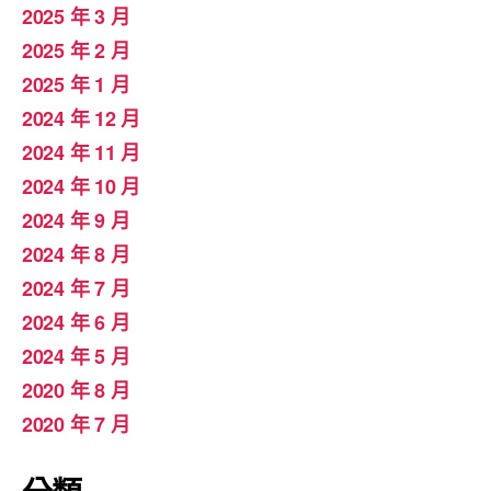
2025 年 3 月
2025 年 2 月
2025 年 1 月
2024 年 12 月
2024 年 11 月
2024 年 10 月
2024 年 9 月
2024 年 8 月
2024 年 7 月
2024 年 6 月
2024 年 5 月
2020 年 8 月
2020 年 7 月