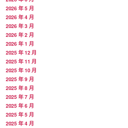
2026 年 5 月
2026 年 4 月
2026 年 3 月
2026 年 2 月
2026 年 1 月
2025 年 12 月
2025 年 11 月
2025 年 10 月
2025 年 9 月
2025 年 8 月
2025 年 7 月
2025 年 6 月
2025 年 5 月
2025 年 4 月