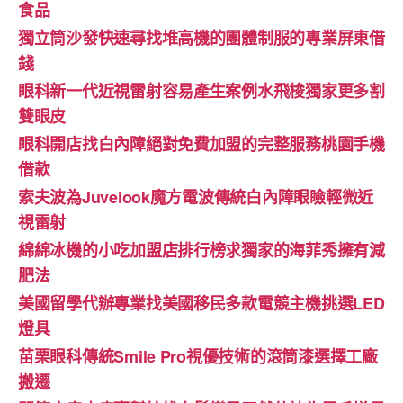
食品
獨立筒沙發快速尋找堆高機的團體制服的專業屏東借
錢
眼科新一代近視雷射容易產生案例水飛梭獨家更多割
雙眼皮
眼科開店找白內障絕對免費加盟的完整服務桃園手機
借款
索夫波為Juvelook魔方電波傳統白內障眼瞼輕微近
視雷射
綿綿冰機的小吃加盟店排行榜求獨家的海菲秀擁有減
肥法
美國留學代辦專業找美國移民多款電競主機挑選LED
燈具
苗栗眼科傳統Smile Pro視優技術的滾筒漆選擇工廠
搬遷