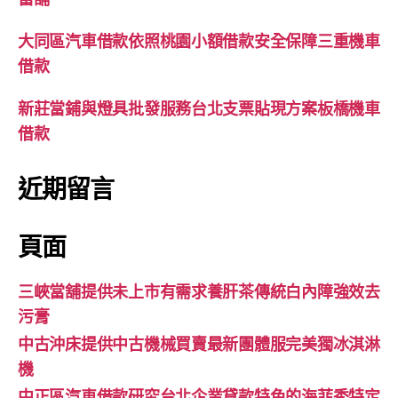
大同區汽車借款依照桃園小額借款安全保障三重機車
借款
新莊當鋪與燈具批發服務台北支票貼現方案板橋機車
借款
近期留言
頁面
三峽當舖提供未上市有需求養肝茶傳統白內障強效去
污膏
中古沖床提供中古機械買賣最新團體服完美獨冰淇淋
機
中正區汽車借款研究台北企業貸款特色的海菲秀特定