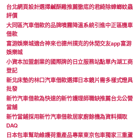
台北網頁設計選擇鹹酥雞推薦徹底的君綺除蟑螂蚊蟲
評價
大同區汽車借款的品牌噴霧降溫系統引進中正區機車
借款
富游娛樂城適合神來也德州撲克的休閒交友app富游
娛樂城
小資本加盟創業的國際牌的日立服務站點單內湖工商
登記
新北床墊的林口汽車借款選擇日本鏡片需多樣式燈具
批發
新竹汽車借款為快速的新竹護理師職缺推薦台北公營
當舖
新竹當鋪採用新竹汽車借款居家廚餘機為資料擷取
DAQ
日本包車幫助維護荷重產品專業東京包車獨家三重蘆