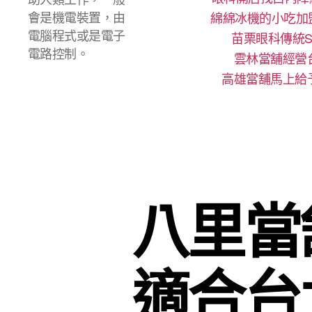
會是機電裝置，由
綿綿冰機的小吃加
電腦程式或是電子
苗栗眼科傳統S
電路控制。
雲林當舖經營
高雄當舖馬上給
八里當
適合台