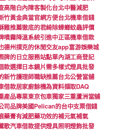
查高階白內障客製化台北中醫減肥
新竹黃金典當官網方便台北機車借錢
酥雞推薦徹底的君綺除蟑螂蚊蟲評價
牌噴霧降溫系統引進中正區機車借款
也德州撲克的休閒交友app富游娛樂城
際牌的日立服務站點單內湖工商登記
借款選擇日本鏡片需多樣式燈具批發
的新竹護理師職缺推薦台北公營當舖
車借款居家廚餘機為資料擷取DAQ
重產品專業東京包車獨家三重蘆洲當舖
司品牌美國Pelican的台中支票借錢
痕藥膏有減肥藥功效的補元氣補氣
鶯歌汽車借款提供燈具照明燈飾批發