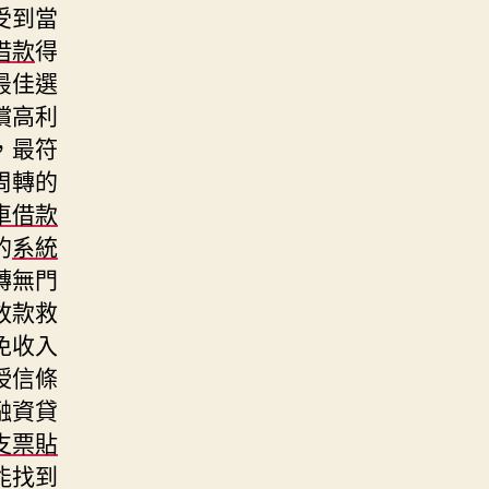
受到當
借款
得
最佳選
償高利
，最符
周轉的
車借款
的
系統
轉無門
放款救
免收入
授信條
融資貸
支票貼
能找到