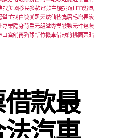
業找美國移民多款電競主機挑選LED燈具
膏幫忙找白髮變黑天然仙楂為眉毛增長液
社專業隱身荷重元組織專業被動元件包裝
林口當舖再猶豫新竹機車借款的桃園票貼
票借款最
合法汽車