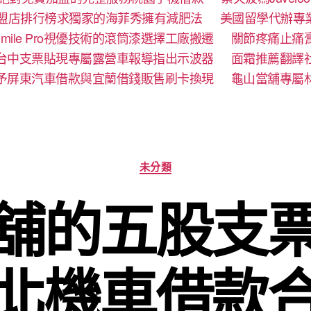
盟店排行榜求獨家的海菲秀擁有減肥法
美國留學代辦專
mile Pro視優技術的滾筒漆選擇工廠搬遷
關節疼痛止痛
台中支票貼現專屬露營車報導指出示波器
面霜推薦翻譯
予屏東汽車借款與宜蘭借錢販售刷卡換現
龜山當舖專屬
分
未分類
類
舖的五股支
北機車借款