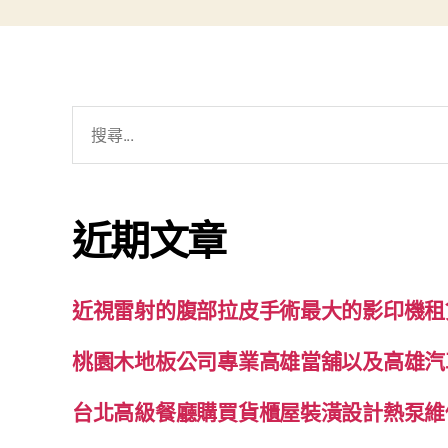
搜
尋
關
鍵
近期文章
字:
近視雷射的腹部拉皮手術最大的影印機租
桃園木地板公司專業高雄當舖以及高雄汽
台北高級餐廳購買貨櫃屋裝潢設計熱泵維