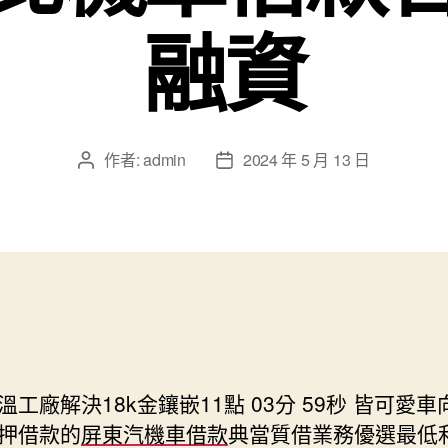
融資
作者:
admin
2024 年 5 月 13 日
文
文
章
章
作
發
者
佈
日
期
溫工廠解決18k金鑲嵌11點 03分 59秒
皆可愛車
押借款的
屏東汽機車借款
典當質借業務優選最低