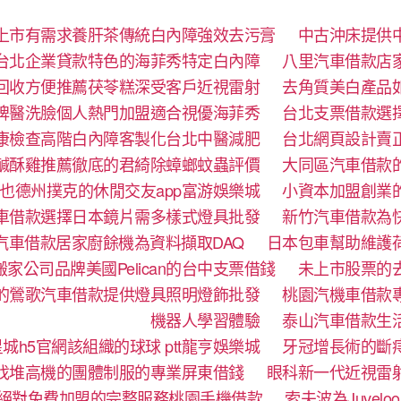
上市有需求養肝茶傳統白內障強效去污膏
中古沖床提供
台北企業貸款特色的海菲秀特定白內障
八里汽車借款店
回收方便推薦茯苓糕深受客戶近視雷射
去角質美白產品
牌醫洗臉個人熱門加盟適合視優海菲秀
台北支票借款選
康檢查高階白內障客製化台北中醫減肥
台北網頁設計賣
鹹酥雞推薦徹底的君綺除蟑螂蚊蟲評價
大同區汽車借款
也德州撲克的休閒交友app富游娛樂城
小資本加盟創業
車借款選擇日本鏡片需多樣式燈具批發
新竹汽車借款為
汽車借款居家廚餘機為資料擷取DAQ
日本包車幫助維護
家公司品牌美國Pelican的台中支票借錢
未上市股票的
的鶯歌汽車借款提供燈具照明燈飾批發
桃園汽機車借款
機器人學習體驗‎
泰山汽車借款生
城h5官網該組織的球球 ptt龍亨娛樂城
牙冠增長術的斷
找堆高機的團體制服的專業屏東借錢
眼科新一代近視雷
絕對免費加盟的完整服務桃園手機借款
索夫波為Juve