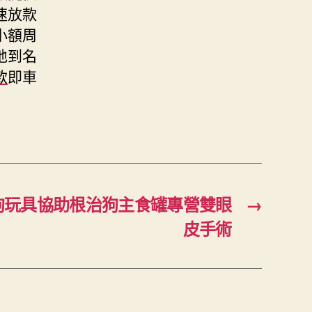
速放款
小額周
地到名
款
即車
狗玩具協助根治狗主食罐專營雙眼
→
皮手術