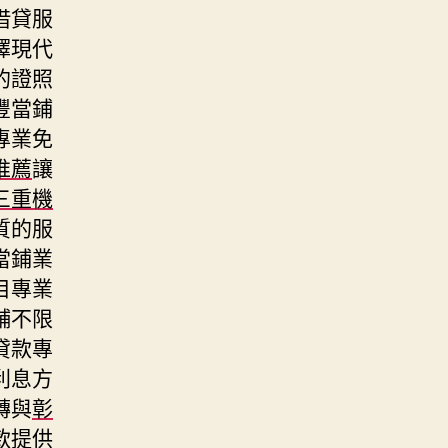
借貸服
擇現代
的證照
豐當鋪
專業免
推薦
讓
三重機
質的服
當鋪業
目專業
舖不限
貸款專
利息方
轉與
彰
款提供