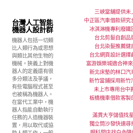
三峽當舖提供未
中正區汽車借款研究
台灣人工智能
機器人設計群
冰淇淋機專利廢鐵
台北剪髮自創品
機器人包括一切類
台北染髮推薦健
比人類行為或思想
台北網頁設計選擇
與類比其他生物的
機械。狹義上對機
富游娛樂城適合神來
器人的定義還有很
新北床墊的林口汽
多分類法及爭議，
新竹當鋪採用新竹
有些電腦程式甚至
未上市專用台中搬
也被稱為機器人。
板橋機車借款客製
在當代工業中，機
器人指能自動執行
滿貫大亨儲值找星
任務的人造機器裝
獨立筒沙發快速尋
置，用以取代或協
眼科開店找白內障
助人類工作，一般