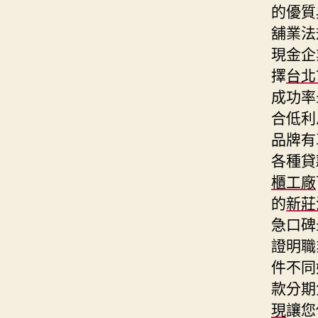
的優質
舖業法
現金企
擇
台北
成功率
合低利
品牌有
各種貸
櫃工廠
的
新莊
急口碑
證明職
件不同
款分期
現
讓您