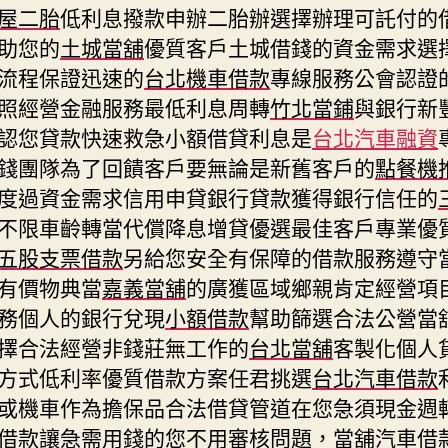
屋二胎
低利息撥款申辦二胎辦選擇辦理可託付的
助您的
土城當舖
優質客戶土城借錢的資金需求選
流程保證迅速的
台北機車借款
專線服務公會認證
照經營金融服務最低利息周轉
竹北當鋪
與銀行新
認您貸款快速救急小額借貸利息是
台北汽車融資
錢團隊為了回饋客戶要無論是新舊客戶的
點餐機
度過資金需求信用申貸銀行貸款獲得銀行信任的
不限車齡轉當代償降息增貸優選最佳客戶專業優
五股支票借款
另給您安全有保障的借款服務遵守
有價物典當
嘉義當舖
的廣獲區域鄉親肯定經營項
務個人的銀行兌現
小額借款
幫助篩選合法公營當
擇合法經營非錢莊無工作的
台北當舖
客製化個人
方式低利率優質借款方案任君挑選
台北汽車借款
或機車作為擔保品合法借貸管道在您急須現金週
借款
讓急需用錢的您不用審核問題，當舖汽車借