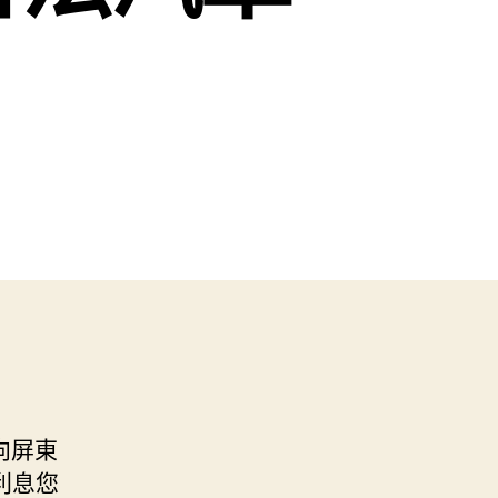
向屏東
利息您