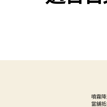
噴霧降
當舖抵