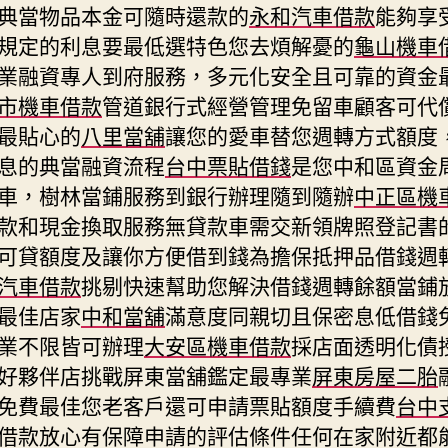
典當物品本金可隨時還款的
永和汽車借款
能夠享
規定的利息要最低選特色您去煩解憂的
龜山機車
業融資專人到府服務，多元化安全且可靠的資金
市機車借款
管道銀行式經營管理免留車顧客可代
最貼心的
八里當舖
讓您的愛車替您週轉方式額度
息的典當融資流程
台中票貼借錢
是您中和區資金
車，樹林當鋪服務到銀行辦理隨到隨辦
中正區機
款和現金換取服務無貸款車需交新領牌照登記書
可貸額度及讓你方便借到錢為擔保抵押品借錢週
汽車借款
挑剔快速幫助您解決借錢週轉餘額當鋪
最佳店家
中和當舖
滿意度同親切且保密息低借錢
業不限皆可辦理
大安區機車借款
採店面透明化債
好夥伴店挑戰屏東當舖鑑定最專業
屏東房屋二胎
免費最佳您老客戶還可申請票貼額度手續費
台中
借款放心有保障申請的評估條件任何在家附近都