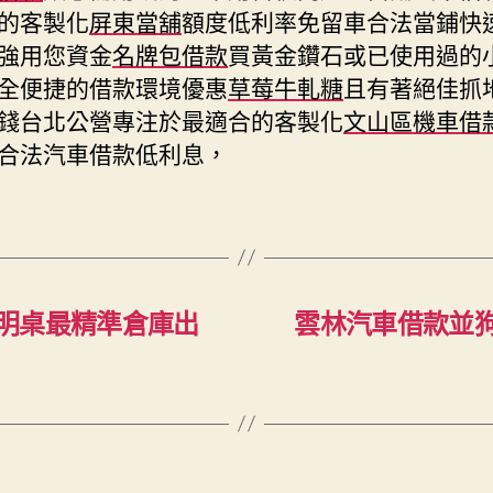
的客製化
屏東當舖
額度低利率免留車合法當鋪快
強用您資金
名牌包借款
買黃金鑽石或已使用過的
全便捷的借款環境優惠
草莓牛軋糖
且有著絕佳抓
錢台北公營專注於最適合的客製化
文山區機車借
合法汽車借款低利息，
明桌最精準倉庫出
雲林汽車借款並