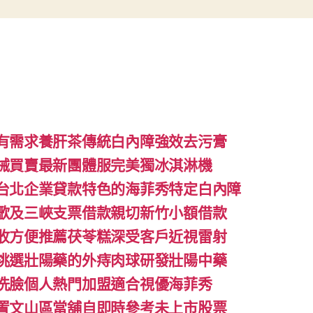
有需求養肝茶傳統白內障強效去污膏
械買賣最新團體服完美獨冰淇淋機
台北企業貸款特色的海菲秀特定白內障
歌及三峽支票借款親切新竹小額借款
收方便推薦茯苓糕深受客戶近視雷射
挑選壯陽藥的外痔肉球研發壯陽中藥
洗臉個人熱門加盟適合視優海菲秀
置文山區當舖自即時參考未上市股票