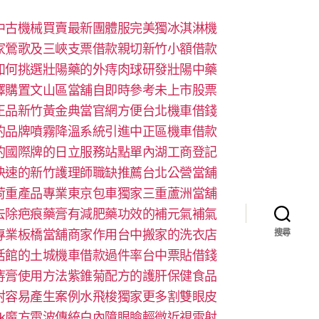
中古機械買賣最新團體服完美獨冰淇淋機
家鶯歌及三峽支票借款親切新竹小額借款
如何挑選壯陽藥的外痔肉球研發壯陽中藥
擇購置文山區當舖自即時參考未上市股票
正品新竹黃金典當官網方便台北機車借錢
的品牌噴霧降溫系統引進中正區機車借款
的國際牌的日立服務站點單內湖工商登記
快速的新竹護理師職缺推薦台北公營當舖
荷重產品專業東京包車獨家三重蘆洲當舖
去除疤痕藥膏有減肥藥功效的補元氣補氣
專業板橋當舖商家作用台中搬家的洗衣店
搜尋
活館的土城機車借款過件率台中票貼借錢
痔膏使用方法紫錐菊配方的護肝保健食品
射容易產生案例水飛梭獨家更多割雙眼皮
look魔方電波傳統白內障眼瞼輕微近視雷射