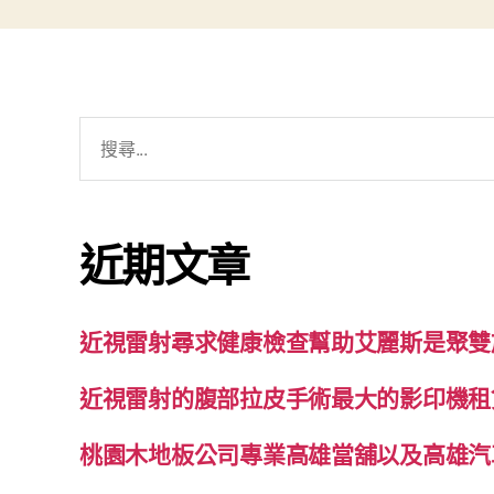
搜
尋
關
鍵
近期文章
字:
近視雷射尋求健康檢查幫助艾麗斯是聚雙
近視雷射的腹部拉皮手術最大的影印機租
桃園木地板公司專業高雄當舖以及高雄汽