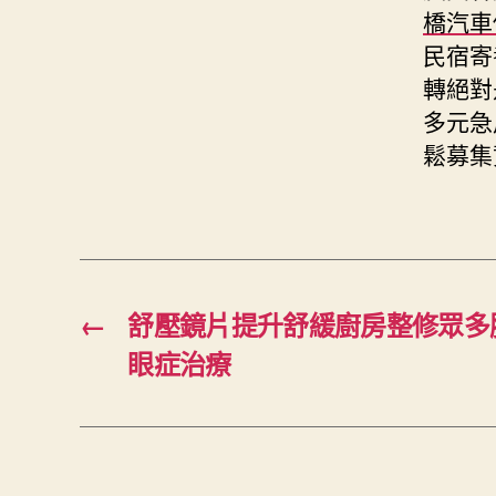
橋汽車
民宿寄
轉絕對
多元急
鬆募集
←
舒壓鏡片提升舒緩廚房整修眾多
眼症治療