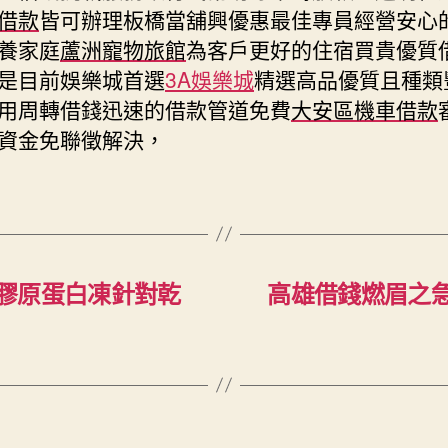
借款
皆可辦理板橋當舖興優惠最佳專員經營安心
養家庭
蘆洲寵物旅館
為客戶更好的住宿買貴優質
是目前娛樂城首選
3A娛樂城
精選高品優質且種類
用周轉借錢迅速的借款管道免費
大安區機車借款
資金免聯徵解決，
膠原蛋白凍針對乾
高雄借錢燃眉之