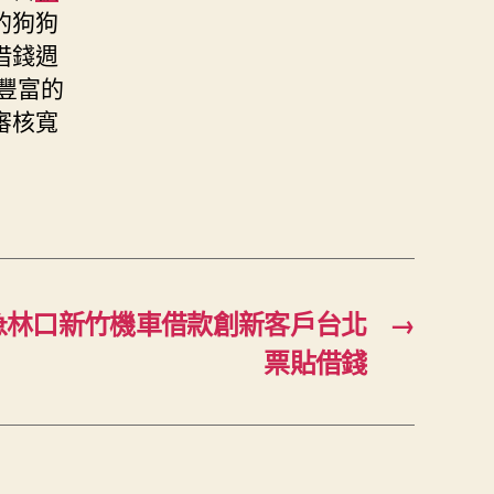
的狗狗
借錢週
豐富的
審核寬
急林口新竹機車借款創新客戶台北
→
票貼借錢