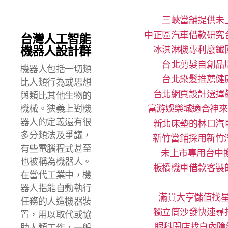
三峽當舖提供未
中正區汽車借款研究
台灣人工智能
機器人設計群
冰淇淋機專利廢鐵
台北剪髮自創品
機器人包括一切類
台北染髮推薦健
比人類行為或思想
台北網頁設計選擇
與類比其他生物的
機械。狹義上對機
富游娛樂城適合神來
器人的定義還有很
新北床墊的林口汽
多分類法及爭議，
新竹當鋪採用新竹
有些電腦程式甚至
未上市專用台中搬
也被稱為機器人。
板橋機車借款客製
在當代工業中，機
器人指能自動執行
滿貫大亨儲值找星
任務的人造機器裝
獨立筒沙發快速尋
置，用以取代或協
眼科開店找白內障
助人類工作，一般