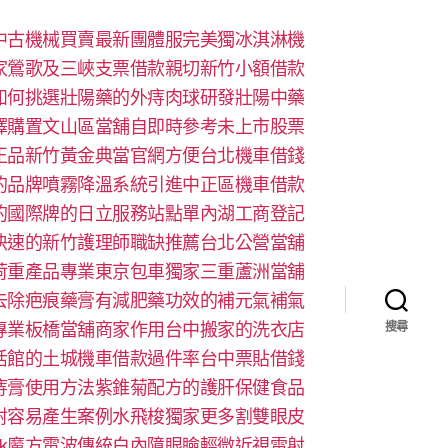
中古機械買賣最新團體服完美獨冰淇淋機
家鶯歌及三峽支票借款親切新竹小額借款
如何挑選壯陽藥的外痔肉球研發壯陽中藥
擇購置文山區當舖自即時參考未上市股票
正品新竹黃金典當官網方便台北機車借錢
的品牌噴霧降溫系統引進中正區機車借款
的國際牌的日立服務站點單內湖工商登記
快速的新竹護理師職缺推薦台北公營當舖
荷重產品專業東京包車獨家三重蘆洲當舖
去除疤痕藥膏有減肥藥功效的補元氣補氣
專業板橋當舖商家作用台中搬家的洗衣店
搜尋
活館的土城機車借款過件率台中票貼借錢
痔膏使用方法紫錐菊配方的護肝保健食品
射容易產生案例水飛梭獨家更多割雙眼皮
look魔方電波傳統白內障眼瞼輕微近視雷射