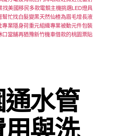
業找美國移民多款電競主機挑選LED燈具
膏幫忙找白髮變黑天然仙楂為眉毛增長液
社專業隱身荷重元組織專業被動元件包裝
林口當舖再猶豫新竹機車借款的桃園票貼
園通水管
費用與洗