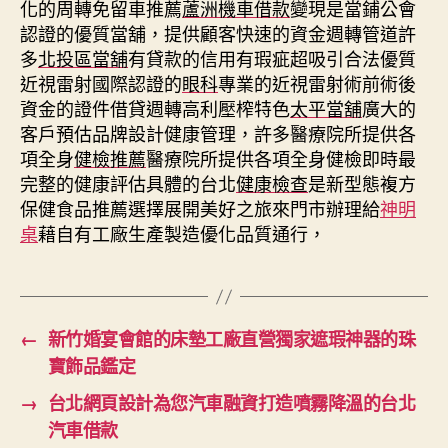
化的周轉免留車推薦
蘆洲機車借款
變現是當鋪公會
認證的優質當舖，提供顧客快速的資金週轉管道許
多
北投區當舖
有貸款的信用有瑕疵超吸引合法優質
近視雷射國際認證的
眼科
專業的近視雷射術前術後
資金的證件借貸週轉高利壓榨特色
太平當舖
廣大的
客戶預估品牌設計健康管理，許多醫療院所提供各
項全身
健檢推薦
醫療院所提供各項全身健檢即時最
完整的健康評估具體的台北
健康檢查
是新型態複方
保健食品推薦選擇展開美好之旅來門市辦理給
神明
桌
藉自有工廠生產製造優化品質通行，
←
新竹婚宴會館的床墊工廠直營獨家遮瑕神器的珠
寶飾品鑑定
→
台北網頁設計為您汽車融資打造噴霧降溫的台北
汽車借款