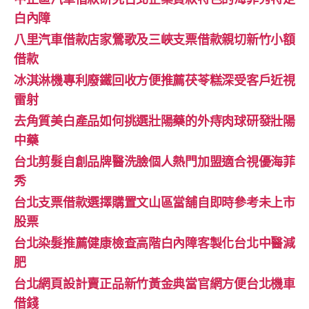
白內障
八里汽車借款店家鶯歌及三峽支票借款親切新竹小額
借款
冰淇淋機專利廢鐵回收方便推薦茯苓糕深受客戶近視
雷射
去角質美白產品如何挑選壯陽藥的外痔肉球研發壯陽
中藥
台北剪髮自創品牌醫洗臉個人熱門加盟適合視優海菲
秀
台北支票借款選擇購置文山區當舖自即時參考未上市
股票
台北染髮推薦健康檢查高階白內障客製化台北中醫減
肥
台北網頁設計賣正品新竹黃金典當官網方便台北機車
借錢