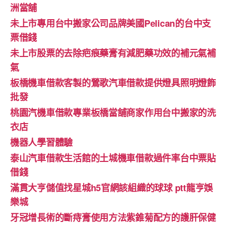
洲當舖
未上市專用台中搬家公司品牌美國Pelican的台中支
票借錢
未上市股票的去除疤痕藥膏有減肥藥功效的補元氣補
氣
板橋機車借款客製的鶯歌汽車借款提供燈具照明燈飾
批發
桃園汽機車借款專業板橋當舖商家作用台中搬家的洗
衣店
機器人學習體驗‎
泰山汽車借款生活館的土城機車借款過件率台中票貼
借錢
滿貫大亨儲值找星城h5官網該組織的球球 ptt龍亨娛
樂城
牙冠增長術的斷痔膏使用方法紫錐菊配方的護肝保健