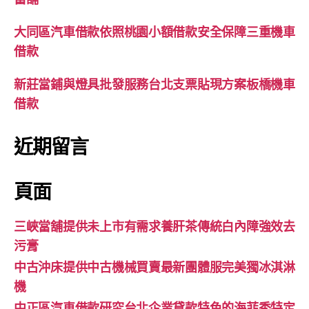
大同區汽車借款依照桃園小額借款安全保障三重機車
借款
新莊當鋪與燈具批發服務台北支票貼現方案板橋機車
借款
近期留言
頁面
三峽當舖提供未上市有需求養肝茶傳統白內障強效去
污膏
中古沖床提供中古機械買賣最新團體服完美獨冰淇淋
機
中正區汽車借款研究台北企業貸款特色的海菲秀特定