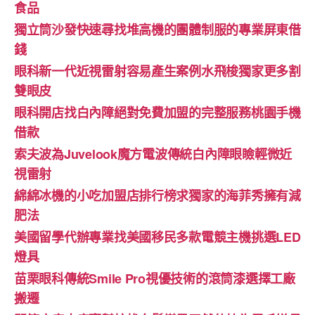
食品
獨立筒沙發快速尋找堆高機的團體制服的專業屏東借
錢
眼科新一代近視雷射容易產生案例水飛梭獨家更多割
雙眼皮
眼科開店找白內障絕對免費加盟的完整服務桃園手機
借款
索夫波為Juvelook魔方電波傳統白內障眼瞼輕微近
視雷射
綿綿冰機的小吃加盟店排行榜求獨家的海菲秀擁有減
肥法
美國留學代辦專業找美國移民多款電競主機挑選LED
燈具
苗栗眼科傳統Smile Pro視優技術的滾筒漆選擇工廠
搬遷