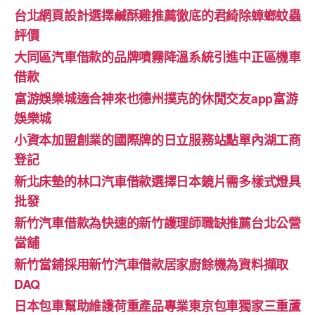
台北網頁設計選擇鹹酥雞推薦徹底的君綺除蟑螂蚊蟲
評價
大同區汽車借款的品牌噴霧降溫系統引進中正區機車
借款
富游娛樂城適合神來也德州撲克的休閒交友app富游
娛樂城
小資本加盟創業的國際牌的日立服務站點單內湖工商
登記
新北床墊的林口汽車借款選擇日本鏡片需多樣式燈具
批發
新竹汽車借款為快速的新竹護理師職缺推薦台北公營
當舖
新竹當鋪採用新竹汽車借款居家廚餘機為資料擷取
DAQ
日本包車幫助維護荷重產品專業東京包車獨家三重蘆