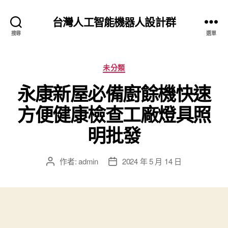
台灣人工智能機器人設計群
搜尋
選單
分
未分類
類
永康新屋必備廚餘機快速
方便健康檢查工廠燈具照
明批發
作者:
admin
2024 年 5 月 14 日
文
文
章
章
作
發
者
佈
日
期