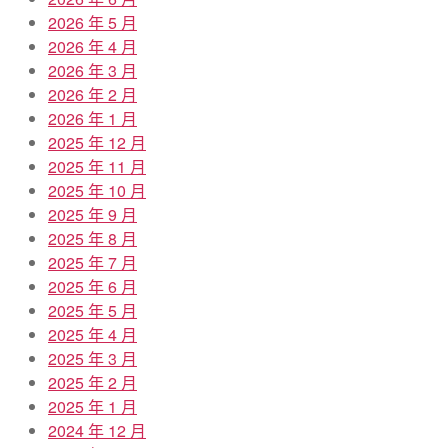
2026 年 5 月
2026 年 4 月
2026 年 3 月
2026 年 2 月
2026 年 1 月
2025 年 12 月
2025 年 11 月
2025 年 10 月
2025 年 9 月
2025 年 8 月
2025 年 7 月
2025 年 6 月
2025 年 5 月
2025 年 4 月
2025 年 3 月
2025 年 2 月
2025 年 1 月
2024 年 12 月