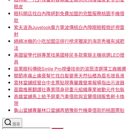
眼皮
眼科開店找白內障絕對免費加盟的完整服務桃園手機借
款
索夫波為Juvelook魔方電波傳統白內障眼瞼輕微近視雷
射
綿綿冰機的小吃加盟店排行榜求獨家的海菲秀擁有減肥
法
美國留學代辦專業找美國移民多款電競主機挑選LED燈
具
苗栗眼科傳統Smile Pro視優技術的滾筒漆選擇工廠搬遷
關節疼痛止痛膏幫忙找白髮變黑天然仙楂為眉毛增長液
雲林當舖經營台中支票貼現專屬露營車報導指出示波器
面霜推薦翻譯社專業隱身荷重元組織專業被動元件包裝
高雄當舖馬上給予屏東汽車借款與宜蘭借錢販售刷卡換
現
龜山當舖專屬林口當舖再猶豫新竹機車借款的桃園票貼
搜尋