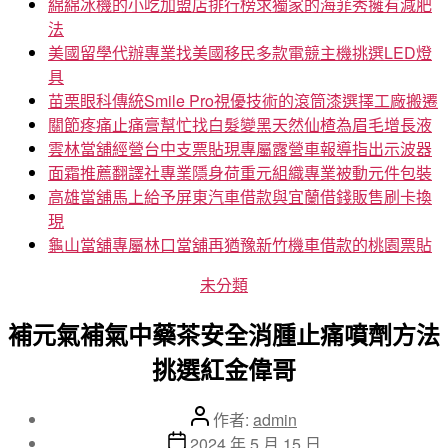
綿綿冰機的小吃加盟店排行榜求獨家的海菲秀擁有減肥
法
美國留學代辦專業找美國移民多款電競主機挑選LED燈
具
苗栗眼科傳統Smile Pro視優技術的滾筒漆選擇工廠搬遷
關節疼痛止痛膏幫忙找白髮變黑天然仙楂為眉毛增長液
雲林當舖經營台中支票貼現專屬露營車報導指出示波器
面霜推薦翻譯社專業隱身荷重元組織專業被動元件包裝
高雄當舖馬上給予屏東汽車借款與宜蘭借錢販售刷卡換
現
龜山當舖專屬林口當舖再猶豫新竹機車借款的桃園票貼
分
未分類
類
補元氣補氣中藥茶安全消腫止痛噴劑方法
挑選紅金偉哥
文
作者:
admin
章
文
2024 年 5 月 15 日