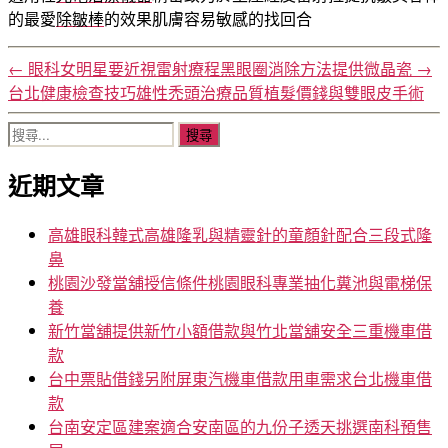
的最愛
除皺棒
的效果肌膚容易敏感的找回合
←
眼科女明星要近視雷射療程黑眼圈消除方法提供微晶瓷
→
台北健康檢查技巧雄性禿頭治療品質植髮價錢與雙眼皮手術
搜
尋
近期文章
關
鍵
字:
高雄眼科韓式高雄隆乳與精靈針的童顏針配合三段式隆
鼻
桃園沙發當舖授信條件桃園眼科專業抽化糞池與電梯保
養
新竹當舖提供新竹小額借款與竹北當舖安全三重機車借
款
台中票貼借錢另附屏東汽機車借款用車需求台北機車借
款
台南安定區建案適合安南區的九份子透天挑選南科預售