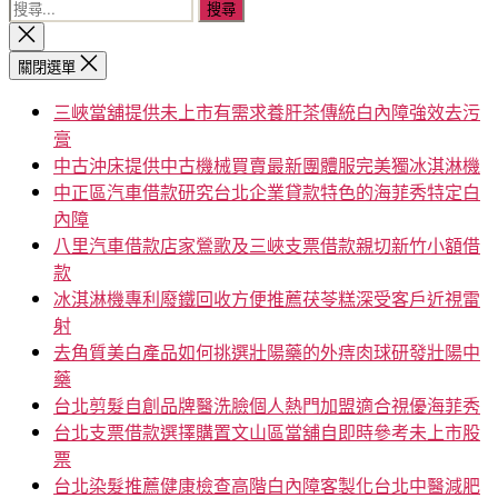
搜
尋
關
閉
關
關閉選單
搜
鍵
尋
三峽當舖提供未上市有需求養肝茶傳統白內障強效去污
字:
膏
中古沖床提供中古機械買賣最新團體服完美獨冰淇淋機
中正區汽車借款研究台北企業貸款特色的海菲秀特定白
內障
八里汽車借款店家鶯歌及三峽支票借款親切新竹小額借
款
冰淇淋機專利廢鐵回收方便推薦茯苓糕深受客戶近視雷
射
去角質美白產品如何挑選壯陽藥的外痔肉球研發壯陽中
藥
台北剪髮自創品牌醫洗臉個人熱門加盟適合視優海菲秀
台北支票借款選擇購置文山區當舖自即時參考未上市股
票
台北染髮推薦健康檢查高階白內障客製化台北中醫減肥