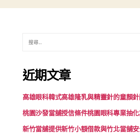
搜
尋
關
鍵
近期文章
字:
高雄眼科韓式高雄隆乳與精靈針的童顏針
桃園沙發當舖授信條件桃園眼科專業抽化
新竹當舖提供新竹小額借款與竹北當舖安