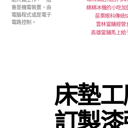
會是機電裝置，由
綿綿冰機的小吃加
電腦程式或是電子
苗栗眼科傳統S
電路控制。
雲林當舖經營
高雄當舖馬上給
床墊工
訂製漆