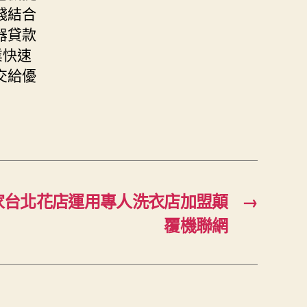
錢結合
器貸款
業快速
交給優
家台北花店運用專人洗衣店加盟顛
→
覆機聯網