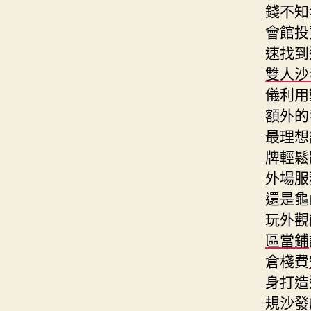
錢不知
會館投
速找到
雙人沙
儀利用
額外的
最理想
牌輕鬆
外場服
還是龜
玩外觀
區當鋪
倉棧費
身打造
規沙發