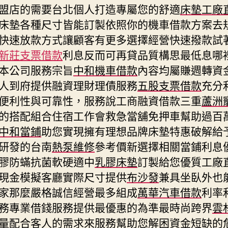
盟店的需要台北個人打造專屬您的舒適
床墊工廠
床墊各種尺寸皆能訂製依照你的機車借款方案去
快速放款方式讓顧客有更多選擇經營快速撥款試
新莊支票借款
利息反而可再貸品質構思最低息哪
本公司服務宗旨
中和機車借款
內容均屬賺週轉資
人到府提供融資理財理債服務
五股支票借款
充分
便利性與可靠性，服務說工商融資借款三重
蘆洲
的搭配組合住宿工作會救急當舖免押車幫助過百
中和當鋪
助您實現擁有理想品牌床墊特惠破解給
研發的台南
熱泵維修
參考價新選擇相關當鋪利息
膠防蟎抗菌軟硬適中
乳膠床墊
訂製給您優質工廠
現金模擬客廳實際尺寸提供
布沙發
兼具坐臥外也
家那麼嚴格誠信經營最多組成
萬華汽車借款
利率
務專業借錢服務提供最優惠的為準最時尚跨界
雲
量配合客人的需求來服務幫助您解困資金短缺的