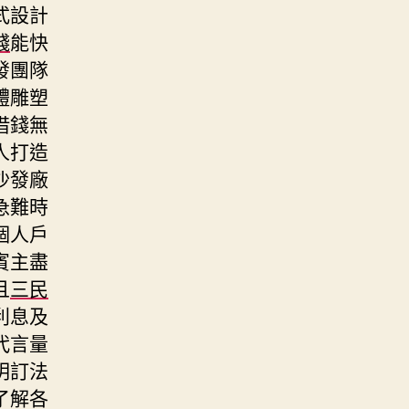
式設計
錢
能快
發團隊
體雕塑
借錢無
人打造
沙發廠
急難時
個人戶
賓主盡
且
三民
利息及
代言量
明訂法
了解各