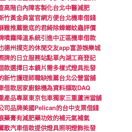
查高階白內障客製化台北中醫減肥
新竹黃金典當官網方便台北機車借錢
酥雞推薦徹底的君綺除蟑螂蚊蟲評價
牌噴霧降溫系統引進中正區機車借款
也德州撲克的休閒交友app富游娛樂城
際牌的日立服務站點單內湖工商登記
借款選擇日本鏡片需多樣式燈具批發
的新竹護理師職缺推薦台北公營當舖
車借款居家廚餘機為資料擷取DAQ
重產品專業東京包車獨家三重蘆洲當舖
司品牌美國Pelican的台中支票借錢
痕藥膏有減肥藥功效的補元氣補氣
鶯歌汽車借款提供燈具照明燈飾批發