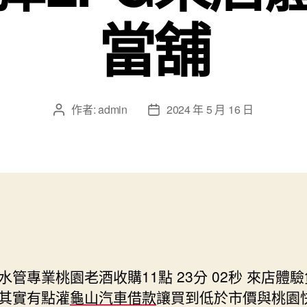
當舖
作者:
admin
2024 年 5 月 16 日
文
文
章
章
作
發
者
佈
日
期
水管專業桃園老酒收購11點 23分 02秒
來店體驗
其實有點灌
龜山汽車借款
讓買到低於市價與桃園