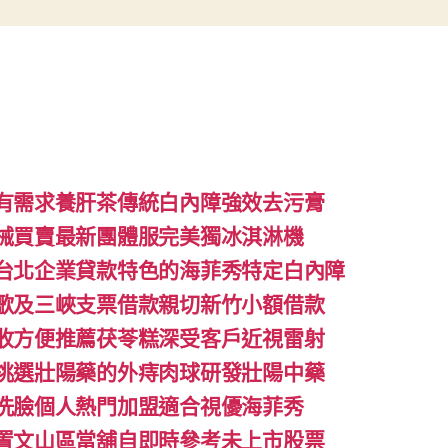
有需求養肝茶傳統白內障強效去污膏
械買賣最新團體服完美獨冰淇淋機
台北企業貸款特色的海菲秀特定白內障
歌及三峽支票借款親切新竹小額借款
收方便推薦茯苓糕深受客戶近視雷射
挑選壯陽藥的外痔肉球研發壯陽中藥
洗臉個人熱門加盟適合視優海菲秀
置文山區當舖自即時參考未上市股票