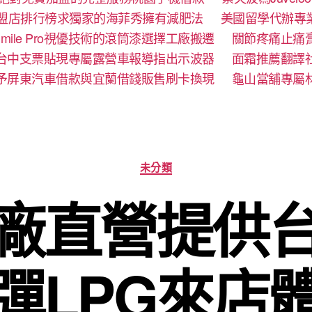
盟店排行榜求獨家的海菲秀擁有減肥法
美國留學代辦專
mile Pro視優技術的滾筒漆選擇工廠搬遷
關節疼痛止痛
台中支票貼現專屬露營車報導指出示波器
面霜推薦翻譯
予屏東汽車借款與宜蘭借錢販售刷卡換現
龜山當舖專屬
分
未分類
類
廠直營提供
彈LPG來店