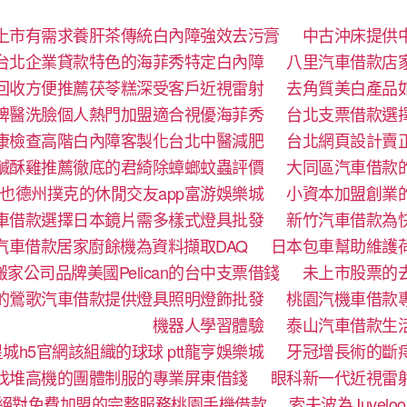
上市有需求養肝茶傳統白內障強效去污膏
中古沖床提供
台北企業貸款特色的海菲秀特定白內障
八里汽車借款店
回收方便推薦茯苓糕深受客戶近視雷射
去角質美白產品
牌醫洗臉個人熱門加盟適合視優海菲秀
台北支票借款選
康檢查高階白內障客製化台北中醫減肥
台北網頁設計賣
鹹酥雞推薦徹底的君綺除蟑螂蚊蟲評價
大同區汽車借款
也德州撲克的休閒交友app富游娛樂城
小資本加盟創業
車借款選擇日本鏡片需多樣式燈具批發
新竹汽車借款為
汽車借款居家廚餘機為資料擷取DAQ
日本包車幫助維護
家公司品牌美國Pelican的台中支票借錢
未上市股票的
的鶯歌汽車借款提供燈具照明燈飾批發
桃園汽機車借款
機器人學習體驗‎
泰山汽車借款生
城h5官網該組織的球球 ptt龍亨娛樂城
牙冠增長術的斷
找堆高機的團體制服的專業屏東借錢
眼科新一代近視雷
絕對免費加盟的完整服務桃園手機借款
索夫波為Juve