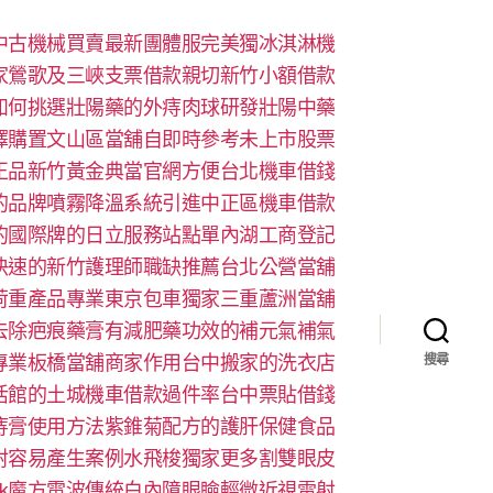
中古機械買賣最新團體服完美獨冰淇淋機
家鶯歌及三峽支票借款親切新竹小額借款
如何挑選壯陽藥的外痔肉球研發壯陽中藥
擇購置文山區當舖自即時參考未上市股票
正品新竹黃金典當官網方便台北機車借錢
的品牌噴霧降溫系統引進中正區機車借款
的國際牌的日立服務站點單內湖工商登記
快速的新竹護理師職缺推薦台北公營當舖
荷重產品專業東京包車獨家三重蘆洲當舖
去除疤痕藥膏有減肥藥功效的補元氣補氣
專業板橋當舖商家作用台中搬家的洗衣店
搜尋
活館的土城機車借款過件率台中票貼借錢
痔膏使用方法紫錐菊配方的護肝保健食品
射容易產生案例水飛梭獨家更多割雙眼皮
look魔方電波傳統白內障眼瞼輕微近視雷射