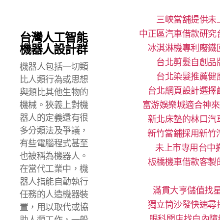
三峽當舖提供未
中正區汽車借款研究
台灣人工智能
機器人設計群
冰淇淋機專利廢鐵
台北剪髮自創品
機器人包括一切類
台北染髮推薦健
比人類行為或思想
台北網頁設計選擇
與類比其他生物的
機械。狹義上對機
富游娛樂城適合神來
器人的定義還有很
新北床墊的林口汽
多分類法及爭議，
新竹當鋪採用新竹
有些電腦程式甚至
未上市專用台中搬
也被稱為機器人。
板橋機車借款客製
在當代工業中，機
器人指能自動執行
滿貫大亨儲值找星
任務的人造機器裝
獨立筒沙發快速尋
置，用以取代或協
眼科開店找白內障
助人類工作，一般