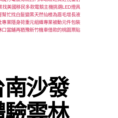
業找美國移民多款電競主機挑選LED燈具
膏幫忙找白髮變黑天然仙楂為眉毛增長液
社專業隱身荷重元組織專業被動元件包裝
林口當舖再猶豫新竹機車借款的桃園票貼
台南沙發
體驗雲林