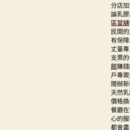
分店加
論乳膠
區當舖
民間的
有保障
丈量專
支票的
館
賺錢
戶專案
隨辦新
天然乳
價格換
餐廳在
心的服
都會盡