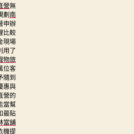
直營
無
規劃
南
著申辦
裡比較
金現場
利用了
寵物旅
萬位客
予隨到
優惠與
直營的
能當幫
和最貼
林當舖
危機提