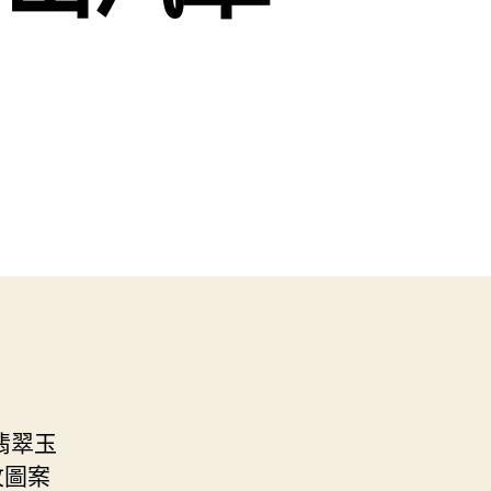
翡翠玉
紋圖案