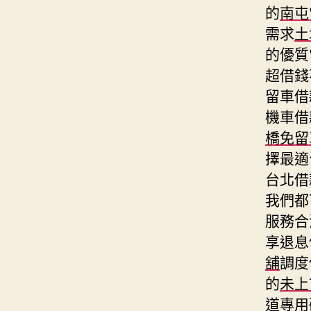
的
南屯
需求
土
的優質
超借錢
留車借
機車借
橋免留
擇最適
台北借
我們都
服務合
享退息
舖
調度
的
未上
道專用