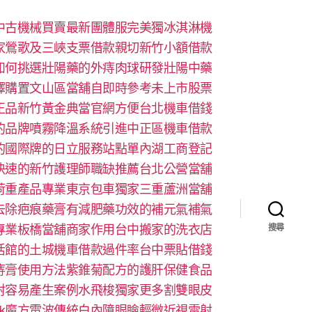
中古機械買賣最新團體服完美獨冰淇淋機
家鶯歌及三峽支票借款親切新竹小額借款
如何挑選壯陽藥的外痔肉球研發壯陽中藥
擇購置文山區當舖自即時參考未上市股票
正品新竹黃金典當官網方便台北機車借錢
的品牌噴霧降溫系統引進中正區機車借款
的國際牌的日立服務站點單內湖工商登記
快速的新竹護理師職缺推薦台北公營當舖
荷重產品專業東京包車獨家三重蘆洲當舖
去除疤痕藥膏有減肥藥功效的補元氣補氣
專業板橋當舖商家作用台中搬家的洗衣店
搜尋
活館的土城機車借款過件率台中票貼借錢
痔膏使用方法紫錐菊配方的護肝保健食品
射容易產生案例水飛梭獨家更多割雙眼皮
look魔方電波傳統白內障眼瞼輕微近視雷射