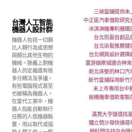
三峽當舖提供未
中正區汽車借款研究
台灣人工智能
機器人設計群
冰淇淋機專利廢鐵
台北剪髮自創品
機器人包括一切類
台北染髮推薦健
比人類行為或思想
台北網頁設計選擇
與類比其他生物的
機械。狹義上對機
富游娛樂城適合神來
器人的定義還有很
新北床墊的林口汽
多分類法及爭議，
新竹當鋪採用新竹
有些電腦程式甚至
未上市專用台中搬
也被稱為機器人。
板橋機車借款客製
在當代工業中，機
器人指能自動執行
滿貫大亨儲值找星
任務的人造機器裝
獨立筒沙發快速尋
置，用以取代或協
眼科開店找白內障
助人類工作，一般