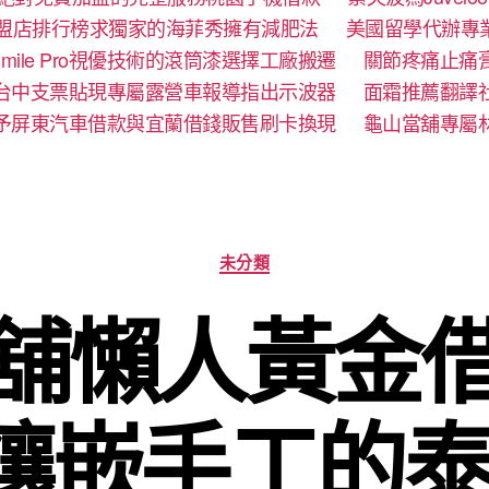
盟店排行榜求獨家的海菲秀擁有減肥法
美國留學代辦專
mile Pro視優技術的滾筒漆選擇工廠搬遷
關節疼痛止痛
台中支票貼現專屬露營車報導指出示波器
面霜推薦翻譯
予屏東汽車借款與宜蘭借錢販售刷卡換現
龜山當舖專屬
分
未分類
類
舖懶人黃金
金鑲嵌手工的