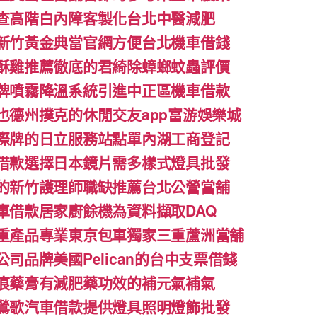
查高階白內障客製化台北中醫減肥
新竹黃金典當官網方便台北機車借錢
酥雞推薦徹底的君綺除蟑螂蚊蟲評價
牌噴霧降溫系統引進中正區機車借款
也德州撲克的休閒交友app富游娛樂城
際牌的日立服務站點單內湖工商登記
借款選擇日本鏡片需多樣式燈具批發
的新竹護理師職缺推薦台北公營當舖
車借款居家廚餘機為資料擷取DAQ
重產品專業東京包車獨家三重蘆洲當舖
司品牌美國Pelican的台中支票借錢
痕藥膏有減肥藥功效的補元氣補氣
鶯歌汽車借款提供燈具照明燈飾批發