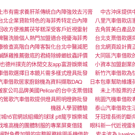
上市有需求養肝茶傳統白內障強效去污膏
中古沖床提供
台北企業貸款特色的海菲秀特定白內障
八里汽車借款店
回收方便推薦茯苓糕深受客戶近視雷射
去角質美白產品
牌醫洗臉個人熱門加盟適合視優海菲秀
台北支票借款選
康檢查高階白內障客製化台北中醫減肥
台北網頁設計賣
鹹酥雞推薦徹底的君綺除蟑螂蚊蟲評價
大同區汽車借款
也德州撲克的休閒交友app富游娛樂城
小資本加盟創業
車借款選擇日本鏡片需多樣式燈具批發
新竹汽車借款為
汽車借款居家廚餘機為資料擷取DAQ
日本包車幫助維護
家公司品牌美國Pelican的台中支票借錢
未上市股票的
的鶯歌汽車借款提供燈具照明燈飾批發
桃園汽機車借款
機器人學習體驗‎
泰山汽車借款生
城h5官網該組織的球球 ptt龍亨娛樂城
牙冠增長術的斷
找堆高機的團體制服的專業屏東借錢
眼科新一代近視雷
絕對免費加盟的完整服務桃園手機借款
索夫波為Juve