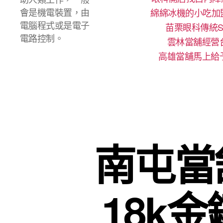
會是機電裝置，由
綿綿冰機的小吃加
電腦程式或是電子
苗栗眼科傳統S
電路控制。
雲林當舖經營
高雄當舖馬上給
南屯當
18k