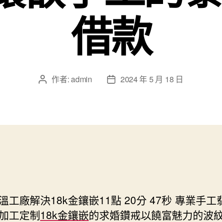
借款
作者:
admin
2024 年 5 月 18 日
文
文
章
章
作
發
者
佈
日
期
溫工廠解決18k金鑲嵌11點 20分 47秒
專業手工
加工定制
18k金鑲嵌
的求婚鑽戒以饒富魅力的波