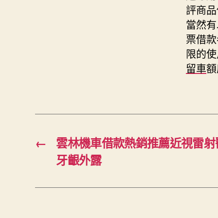
評商品
當然有
票借款
限的使
留車
額
←
雲林機車借款熱銷推薦近視雷射
牙齦外露