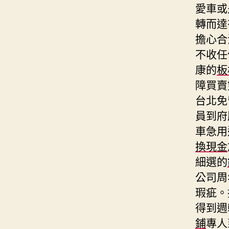
愛車或
轉而達
擔心合
不收任
康的
板
障買賣
台北免
員到府
車急用
換現金
細選的
公司周
瑕疵。
得到週
鋪
專人