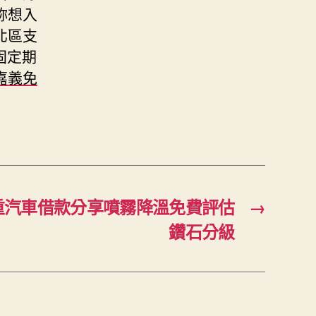
妳想入
北區支
固定期
嘉義免
重汽車借款分享噴霧降溫免費評估
→
鑽石分級