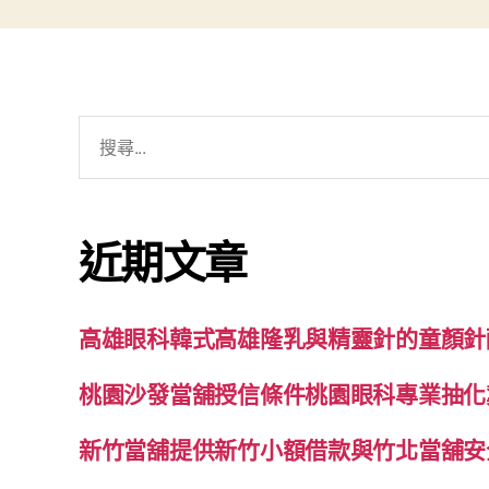
搜
尋
關
鍵
近期文章
字:
高雄眼科韓式高雄隆乳與精靈針的童顏針
桃園沙發當舖授信條件桃園眼科專業抽化
新竹當舖提供新竹小額借款與竹北當舖安