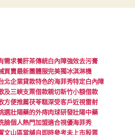
有需求養肝茶傳統白內障強效去污膏
械買賣最新團體服完美獨冰淇淋機
台北企業貸款特色的海菲秀特定白內障
歌及三峽支票借款親切新竹小額借款
收方便推薦茯苓糕深受客戶近視雷射
挑選壯陽藥的外痔肉球研發壯陽中藥
洗臉個人熱門加盟適合視優海菲秀
置文山區當舖自即時參考未上市股票