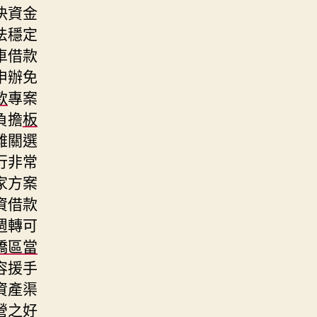
決資金
法穩定
車借款
申辦免
款
專案
負擔
板
難關選
行非常
家方案
資借款
週轉可
橋區當
容援手
資產渠
營之好