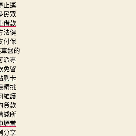
停止運
多民眾
車借款
方法健
支付保
煞車盤的
可派專
款
免留
站
刷卡
最精挑
何維護
的貸款
借錢所
中壢當
例分享