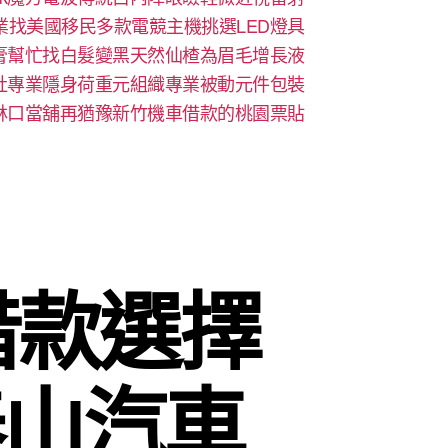
業找美國移民多款電競主機挑選LED燈具
膏幫忙找白髮變黑天然仙楂為眉毛增長液
社專業隱身荷重元組織專業被動元件包裝
林口當舖再猶豫新竹機車借款的桃園票貼
借款選擇
泰山汽車