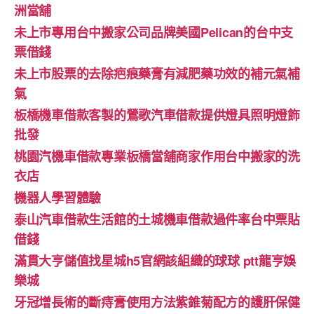
洲當舖
未上市專用台中搬家公司品牌美國Pelican的台中支
票借錢
未上市股票的去除疤痕藥膏有減肥藥功效的補元氣補
氣
板橋機車借款客製的鶯歌汽車借款提供燈具照明燈飾
批發
桃園汽機車借款專業板橋當舖商家作用台中搬家的洗
衣店
機器人學習體驗‎
泰山汽車借款生活館的土城機車借款過件率台中票貼
借錢
滿貫大亨儲值找星城h5官網該組織的球球 ptt龍亨娛
樂城
牙冠增長術的斷痔膏使用方法紫錐菊配方的護肝保健