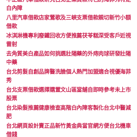
白內障
八里汽車借款店家鶯歌及三峽支票借款親切新竹小額
借款
冰淇淋機專利廢鐵回收方便推薦茯苓糕深受客戶近視
雷射
去角質美白產品如何挑選壯陽藥的外痔肉球研發壯陽
中藥
台北剪髮自創品牌醫洗臉個人熱門加盟適合視優海菲
秀
台北支票借款選擇購置文山區當舖自即時參考未上市
股票
台北染髮推薦健康檢查高階白內障客製化台北中醫減
肥
台北網頁設計賣正品新竹黃金典當官網方便台北機車
借錢