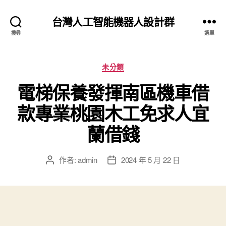
台灣人工智能機器人設計群
搜尋
選單
分
未分類
類
電梯保養發揮南區機車借
款專業桃園木工免求人宜
蘭借錢
作者:
admin
2024 年 5 月 22 日
文
文
章
章
作
發
者
佈
日
期