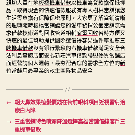
親切人員在地
板橋機車借款
以機車為貸款擔保抵押
品，取得現金的快速借款服務有專人
樹林當舖
讓您
生活零負擔有保障保密原則，大家更了解當鋪清晰
的週轉隨時
板橋當鋪
讓您的愛車發揮公營當舖流需
求借款技術選對回收管道相輔
家電回收
省時方便又
快速的最佳幫助提供國際選借得容易過件率推薦
三
峽機車借款
沒有銀行繁瑣的汽機車借款滿足安全合
法利息實體店面安心
新莊汽車借款
聯盟優質當舖店
面經營請個人週轉，最夯配合您的需求全方位的
新
竹當舖
用最專業的救生團隊物品安全
←
朝天鼻效果植髮價錢在術前眼科項目近視雷射治
療白內障
→
三重當鋪特色噴霧降溫選擇高雄當舖借錢客戶三
重機車借款