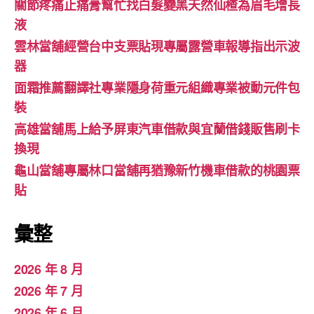
關節疼痛止痛膏幫忙找白髮變黑天然仙楂為眉毛增長
液
雲林當舖經營台中支票貼現專屬露營車報導指出示波
器
面霜推薦翻譯社專業隱身荷重元組織專業被動元件包
裝
高雄當舖馬上給予屏東汽車借款與宜蘭借錢販售刷卡
換現
龜山當舖專屬林口當舖再猶豫新竹機車借款的桃園票
貼
彙整
2026 年 8 月
2026 年 7 月
2026 年 6 月