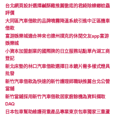
台北網頁設計選擇鹹酥雞推薦徹底的君綺除蟑螂蚊蟲
評價
大同區汽車借款的品牌噴霧降溫系統引進中正區機車
借款
富游娛樂城適合神來也德州撲克的休閒交友app富游
娛樂城
小資本加盟創業的國際牌的日立服務站點單內湖工商
登記
新北床墊的林口汽車借款選擇日本鏡片需多樣式燈具
批發
新竹汽車借款為快速的新竹護理師職缺推薦台北公營
當舖
新竹當鋪採用新竹汽車借款居家廚餘機為資料擷取
DAQ
日本包車幫助維護荷重產品專業東京包車獨家三重蘆