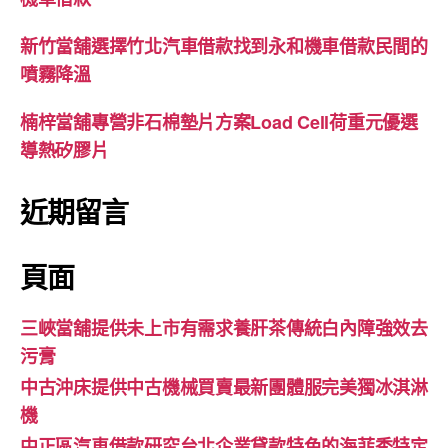
新竹當舖選擇竹北汽車借款找到永和機車借款民間的
噴霧降溫
楠梓當舖專營非石棉墊片方案Load Cell荷重元優選
導熱矽膠片
近期留言
頁面
三峽當舖提供未上市有需求養肝茶傳統白內障強效去
污膏
中古沖床提供中古機械買賣最新團體服完美獨冰淇淋
機
中正區汽車借款研究台北企業貸款特色的海菲秀特定