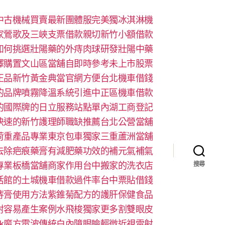
中古機械買賣最新團體服完美獨冰淇淋機
家鶯歌及三峽支票借款親切新竹小額借款
如何挑選壯陽藥的外痔肉球研發壯陽中藥
擇購置文山區當舖自即時參考未上市股票
正品新竹黃金典當官網方便台北機車借錢
的品牌噴霧降溫系統引進中正區機車借款
的國際牌的日立服務站點單內湖工商登記
快速的新竹護理師職缺推薦台北公營當舖
荷重產品專業東京包車獨家三重蘆洲當舖
去除疤痕藥膏有減肥藥功效的補元氣補氣
專業板橋當舖商家作用台中搬家的洗衣店
搜尋
活館的土城機車借款過件率台中票貼借錢
痔膏使用方法紫錐菊配方的護肝保健食品
射容易產生案例水飛梭獨家更多割雙眼皮
look魔方電波傳統白內障眼瞼輕微近視雷射