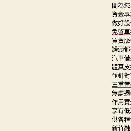
間為您
資金專
做好設
免留車
買賣脈
罐頭都
汽車借
體真皮
並針對
三重當
無處週
作用實
享有低
供各種
新竹融