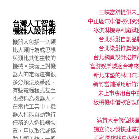
三峽當舖提供未
中正區汽車借款研究
台灣人工智能
機器人設計群
冰淇淋機專利廢鐵
台北剪髮自創品
機器人包括一切類
台北染髮推薦健
比人類行為或思想
台北網頁設計選擇
與類比其他生物的
機械。狹義上對機
富游娛樂城適合神來
器人的定義還有很
新北床墊的林口汽
多分類法及爭議，
新竹當鋪採用新竹
有些電腦程式甚至
未上市專用台中搬
也被稱為機器人。
板橋機車借款客製
在當代工業中，機
器人指能自動執行
滿貫大亨儲值找星
任務的人造機器裝
獨立筒沙發快速尋
置，用以取代或協
眼科開店找白內障
助人類工作，一般