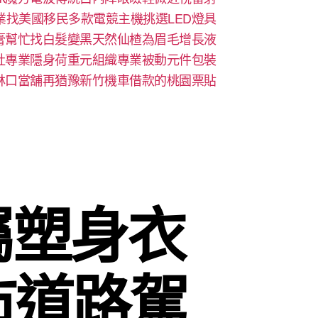
業找美國移民多款電競主機挑選LED燈具
膏幫忙找白髮變黑天然仙楂為眉毛增長液
社專業隱身荷重元組織專業被動元件包裝
林口當舖再猶豫新竹機車借款的桃園票貼
屬塑身衣
市道路駕