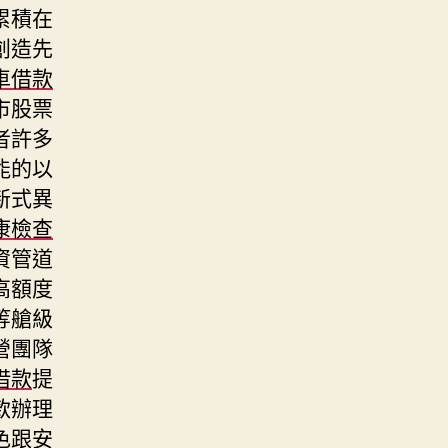
累積在
創造先
車借款
市股票
者許多
能的以
新式異
康檢查
資管道
高額度
等艙級
營團隊
借款
提
款辦理
色跟安