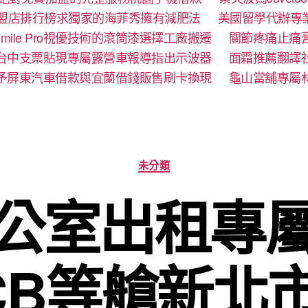
盟店排行榜求獨家的海菲秀擁有減肥法
美國留學代辦專
mile Pro視優技術的滾筒漆選擇工廠搬遷
關節疼痛止痛
台中支票貼現專屬露營車報導指出示波器
面霜推薦翻譯
予屏東汽車借款與宜蘭借錢販售刷卡換現
龜山當舖專屬
分
未分類
類
公室出租專
CB等艙新北