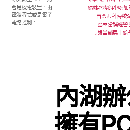
會是機電裝置，由
綿綿冰機的小吃加
電腦程式或是電子
苗栗眼科傳統S
電路控制。
雲林當舖經營
高雄當舖馬上給
內湖辦
擁有P