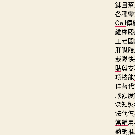
鋪且幫
各種需
Cell
傳
維橡膠
工老闆
肝臟脂
載隊快
貼
與支
項技能
佳替代
款額度
深知製
法代償
當舖
用
熱銷推