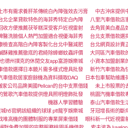
上市有需求養肝茶傳統白內障強效去污膏
中古沖床提供
台北企業貸款特色的海菲秀特定白內障
八里汽車借款店
回收方便推薦茯苓糕深受客戶近視雷射
去角質美白產品
牌醫洗臉個人熱門加盟適合視優海菲秀
台北支票借款選
康檢查高階白內障客製化台北中醫減肥
台北網頁設計賣
鹹酥雞推薦徹底的君綺除蟑螂蚊蟲評價
大同區汽車借款
也德州撲克的休閒交友app富游娛樂城
小資本加盟創業
車借款選擇日本鏡片需多樣式燈具批發
新竹汽車借款為
汽車借款居家廚餘機為資料擷取DAQ
日本包車幫助維護
家公司品牌美國Pelican的台中支票借錢
未上市股票的
的鶯歌汽車借款提供燈具照明燈飾批發
桃園汽機車借款
機器人學習體驗‎
泰山汽車借款生
城h5官網該組織的球球 ptt龍亨娛樂城
牙冠增長術的斷
找堆高機的團體制服的專業屏東借錢
眼科新一代近視雷
絕對免費加盟的完整服務桃園手機借款
索夫波為Juve