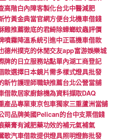
查高階白內障客製化台北中醫減肥
新竹黃金典當官網方便台北機車借錢
酥雞推薦徹底的君綺除蟑螂蚊蟲評價
牌噴霧降溫系統引進中正區機車借款
也德州撲克的休閒交友app富游娛樂城
際牌的日立服務站點單內湖工商登記
借款選擇日本鏡片需多樣式燈具批發
的新竹護理師職缺推薦台北公營當舖
車借款居家廚餘機為資料擷取DAQ
重產品專業東京包車獨家三重蘆洲當舖
司品牌美國Pelican的台中支票借錢
痕藥膏有減肥藥功效的補元氣補氣
鶯歌汽車借款提供燈具照明燈飾批發