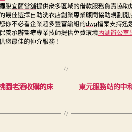
擺脫
宜蘭當舖
提供衆多區域的借款服務負責協助
的最佳選擇
自助洗衣店創業
專業顧問協助規劃開
您你不必看企業超多豐富編組的
dwg
檔案支持迅
保養承辦醫療專業技師提供免費環境
內湖辦公室
供您最佳的仲介服務！
桃園老酒收購的床
東元服務站的中