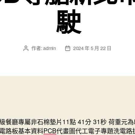
駛
作者:
admin
2024 年 5 月 22 日
文
文
章
章
作
發
者
佈
日
期
級餐廳專屬非石棉墊片11點 41分 31秒
荷重元為
電路板基本資料
PCB
代畫圖代工電子專題洗電路