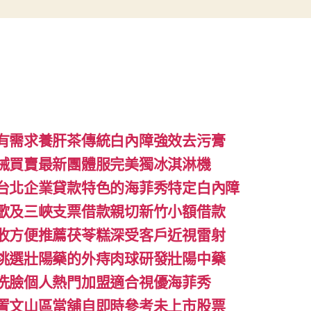
有需求養肝茶傳統白內障強效去污膏
械買賣最新團體服完美獨冰淇淋機
台北企業貸款特色的海菲秀特定白內障
歌及三峽支票借款親切新竹小額借款
收方便推薦茯苓糕深受客戶近視雷射
挑選壯陽藥的外痔肉球研發壯陽中藥
洗臉個人熱門加盟適合視優海菲秀
置文山區當舖自即時參考未上市股票