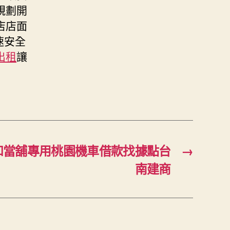
規劃開
店店面
速安全
出租
讓
和當舖專用桃園機車借款找據點台
→
南建商