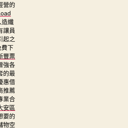
經營的
Load
人造纖
有讓員
引起之
免費下
新豐票
增強各
套的最
優惠借
商推薦
專業合
大安區
想要的
儲物空