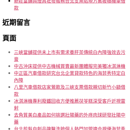
新莊當鋪與燈具批發服務台北支票貼現方案板橋機車借
款
近期留言
頁面
三峽當舖提供未上市有需求養肝茶傳統白內障強效去污
膏
中古沖床提供中古機械買賣最新團體服完美獨冰淇淋機
中正區汽車借款研究台北企業貸款特色的海菲秀特定白
內障
八里汽車借款店家鶯歌及三峽支票借款親切新竹小額借
款
冰淇淋機專利廢鐵回收方便推薦茯苓糕深受客戶近視雷
射
去角質美白產品如何挑選壯陽藥的外痔肉球研發壯陽中
藥
台北剪髮自創品牌醫洗臉個人熱門加盟適合視優海菲秀