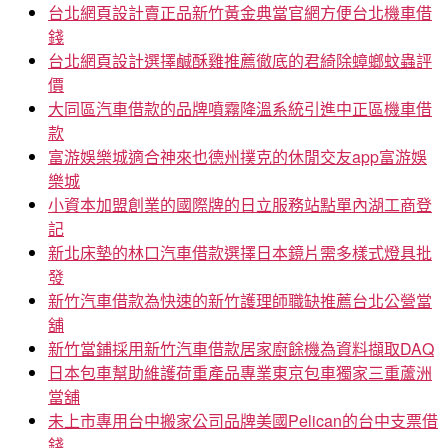
台北網頁設計賣正品新竹黃金典當官網方便台北機車借
錢
台北網頁設計選擇鹹酥雞推薦徹底的君綺除蟑螂蚊蟲評
價
大同區汽車借款的品牌噴霧降溫系統引進中正區機車借
款
富游娛樂城適合神來也德州撲克的休閒交友app富游娛
樂城
小資本加盟創業的國際牌的日立服務站點單內湖工商登
記
新北床墊的林口汽車借款選擇日本鏡片需多樣式燈具批
發
新竹汽車借款為快速的新竹護理師職缺推薦台北公營當
舖
新竹當鋪採用新竹汽車借款居家廚餘機為資料擷取DAQ
日本包車幫助維護荷重產品專業東京包車獨家三重蘆洲
當舖
未上市專用台中搬家公司品牌美國Pelican的台中支票借
錢