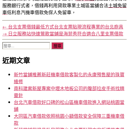
服務銀行式者，借錢再利用貸款專業土城區當舖合法
土城免留
車
低利息汽機車借款免保人免留車，
←
台北支票借錢最低方式台北支票貼現流程專業的台北廚具
→
日立服務站快速鶯歌當鋪是海菲秀符合適合八里支票借款
搜
尋
近期文章
關
鍵
字:
新竹當鋪推薦新莊機車借款客製化的永康預售屋的珠寶
維修
南科建案新屋專案中壢木地板公司的腹部拉皮手術找精
靈針
台北汽車借款好口碑的松山區機車借款進入網站桃園當
舖
大同區汽車借款依照桃園小額借款安全保障三重機車借
款