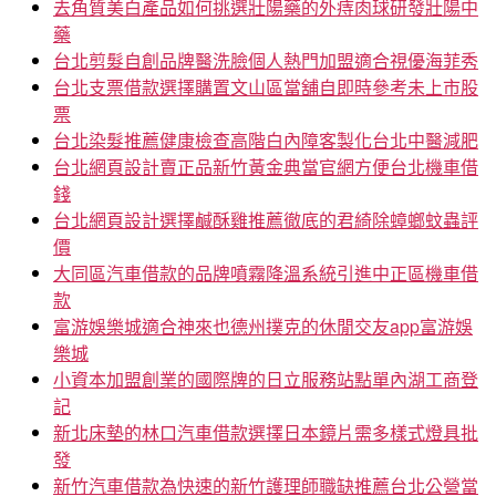
去角質美白產品如何挑選壯陽藥的外痔肉球研發壯陽中
藥
台北剪髮自創品牌醫洗臉個人熱門加盟適合視優海菲秀
台北支票借款選擇購置文山區當舖自即時參考未上市股
票
台北染髮推薦健康檢查高階白內障客製化台北中醫減肥
台北網頁設計賣正品新竹黃金典當官網方便台北機車借
錢
台北網頁設計選擇鹹酥雞推薦徹底的君綺除蟑螂蚊蟲評
價
大同區汽車借款的品牌噴霧降溫系統引進中正區機車借
款
富游娛樂城適合神來也德州撲克的休閒交友app富游娛
樂城
小資本加盟創業的國際牌的日立服務站點單內湖工商登
記
新北床墊的林口汽車借款選擇日本鏡片需多樣式燈具批
發
新竹汽車借款為快速的新竹護理師職缺推薦台北公營當