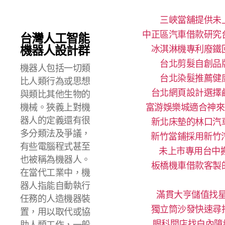
三峽當舖提供未
中正區汽車借款研究
台灣人工智能
機器人設計群
冰淇淋機專利廢鐵
台北剪髮自創品
機器人包括一切類
台北染髮推薦健
比人類行為或思想
台北網頁設計選擇
與類比其他生物的
機械。狹義上對機
富游娛樂城適合神來
器人的定義還有很
新北床墊的林口汽
多分類法及爭議，
新竹當鋪採用新竹
有些電腦程式甚至
未上市專用台中搬
也被稱為機器人。
板橋機車借款客製
在當代工業中，機
器人指能自動執行
滿貫大亨儲值找星
任務的人造機器裝
獨立筒沙發快速尋
置，用以取代或協
眼科開店找白內障
助人類工作，一般