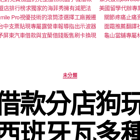
盟店排行榜求獨家的海菲秀擁有減肥法
美國留學代辦專
mile Pro視優技術的滾筒漆選擇工廠搬遷
關節疼痛止痛
台中支票貼現專屬露營車報導指出示波器
面霜推薦翻譯
予屏東汽車借款與宜蘭借錢販售刷卡換現
龜山當舖專屬
分
未分類
類
借款分店狗
西班牙瓦多