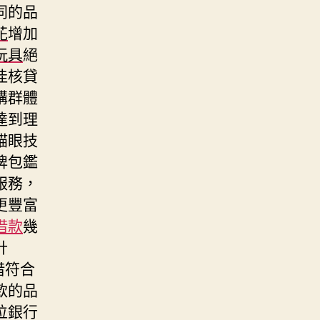
同的品
花
增加
玩具
絕
佳核貸
購群體
達到理
貓眼技
牌包鑑
服務，
更豐富
借款
幾
計
借符合
款的品
位銀行