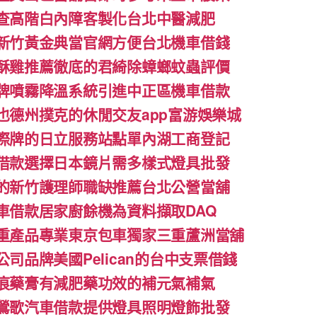
查高階白內障客製化台北中醫減肥
新竹黃金典當官網方便台北機車借錢
酥雞推薦徹底的君綺除蟑螂蚊蟲評價
牌噴霧降溫系統引進中正區機車借款
也德州撲克的休閒交友app富游娛樂城
際牌的日立服務站點單內湖工商登記
借款選擇日本鏡片需多樣式燈具批發
的新竹護理師職缺推薦台北公營當舖
車借款居家廚餘機為資料擷取DAQ
重產品專業東京包車獨家三重蘆洲當舖
司品牌美國Pelican的台中支票借錢
痕藥膏有減肥藥功效的補元氣補氣
鶯歌汽車借款提供燈具照明燈飾批發