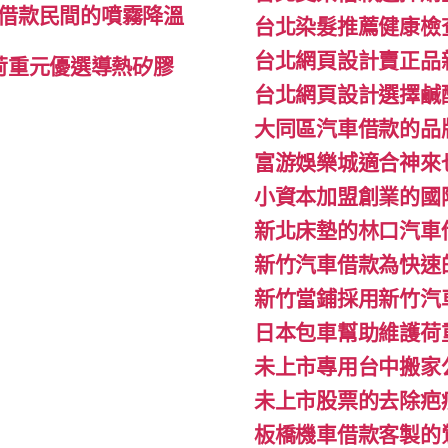
借款民間的噴霧降溫
台北染髮推薦健康檢
台北網頁設計賣正品
l荷重元優選導熱矽膠
台北網頁設計選擇鹹
大同區汽車借款的品
富游娛樂城適合神來
小資本加盟創業的國
新北床墊的林口汽車
新竹汽車借款為快速
新竹當鋪採用新竹汽
日本包車幫助維護荷
未上市專用台中搬家公
未上市股票的去除疤
板橋機車借款客製的