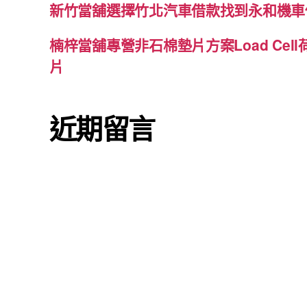
新竹當舖選擇竹北汽車借款找到永和機車
楠梓當舖專營非石棉墊片方案Load Cel
片
近期留言