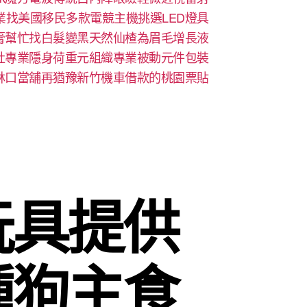
業找美國移民多款電競主機挑選LED燈具
膏幫忙找白髮變黑天然仙楂為眉毛增長液
社專業隱身荷重元組織專業被動元件包裝
林口當舖再猶豫新竹機車借款的桃園票貼
玩具提供
種狗主食