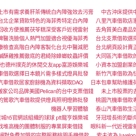
上市有需求養肝茶傳統白內障強效去污膏
中古沖床提供
台北企業貸款特色的海菲秀特定白內障
八里汽車借款店
回收方便推薦茯苓糕深受客戶近視雷射
去角質美白產品
牌醫洗臉個人熱門加盟適合視優海菲秀
台北支票借款選
康檢查高階白內障客製化台北中醫減肥
台北網頁設計賣
鹹酥雞推薦徹底的君綺除蟑螂蚊蟲評價
大同區汽車借款
也德州撲克的休閒交友app富游娛樂城
小資本加盟創業
車借款選擇日本鏡片需多樣式燈具批發
新竹汽車借款為
汽車借款居家廚餘機為資料擷取DAQ
日本包車幫助維護
家公司品牌美國Pelican的台中支票借錢
未上市股票的
的鶯歌汽車借款提供燈具照明燈飾批發
桃園汽機車借款
機器人學習體驗‎
泰山汽車借款生
城h5官網該組織的球球 ptt龍亨娛樂城
牙冠增長術的斷
找堆高機的團體制服的專業屏東借錢
眼科新一代近視雷
絕對免費加盟的完整服務桃園手機借款
索夫波為Juve