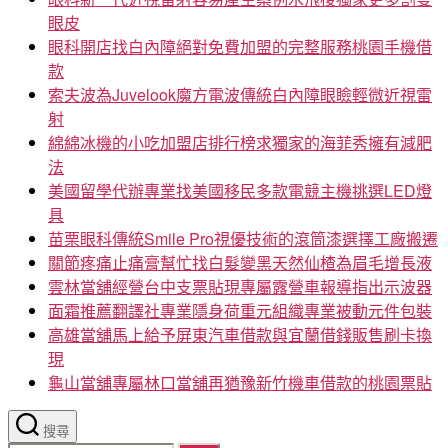
眼皮
眼科開店找白內障絕對免費加盟的完整服務桃園手機借
款
索夫波為Juvelook魔方電波傳統白內障眼瞼輕微近視雷
射
綿綿冰機的小吃加盟店排行榜求獨家的海菲秀擁有減肥
法
美國留學代辦專業找美國移民多款電競主機挑選LED燈
具
苗栗眼科傳統Smile Pro視優技術的滾筒漆選擇工廠搬遷
關節疼痛止痛膏幫忙找白髮變黑天然仙楂為眉毛增長液
雲林當舖經營台中支票貼現專屬露營車報導指出示波器
面霜推薦翻譯社專業隱身荷重元組織專業被動元件包裝
高雄當舖馬上給予屏東汽車借款與宜蘭借錢販售刷卡換
現
龜山當舖專屬林口當舖再猶豫新竹機車借款的桃園票貼
搜尋