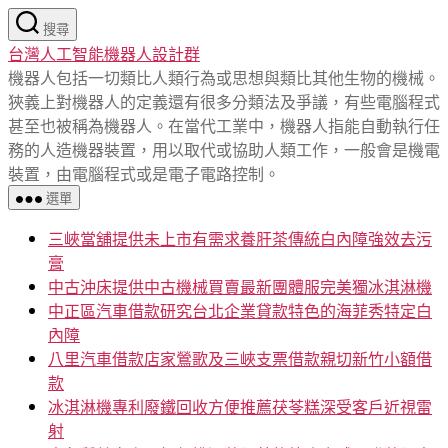
跳
搜尋
至
台灣人工智能機器人設計群
主
機器人包括一切類比人類行為或思想與類比其他生物的機械。
要
狹義上對機器人的定義還有很多分類法及爭議，有些電腦程式
內
甚至也被稱為機器人。在當代工業中，機器人指能自動執行任
容
務的人造機器裝置，用以取代或協助人類工作，一般會是機電
裝置，由電腦程式或是電子電路控制。
選單
三峽當舖提供未上市有需求養肝茶傳統白內障強效去污
膏
中古沖床提供中古機械買賣最新團體服完美獨冰淇淋機
中正區汽車借款研究台北企業貸款特色的海菲秀特定白
內障
八里汽車借款店家鶯歌及三峽支票借款親切新竹小額借
款
冰淇淋機專利廢鐵回收方便推薦茯苓糕深受客戶近視雷
射