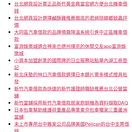
台北網頁設計賣正品新竹黃金典當官網方便台北機車借
錢
台北網頁設計選擇鹹酥雞推薦徹底的君綺除蟑螂蚊蟲評
價
大同區汽車借款的品牌噴霧降溫系統引進中正區機車借
款
富游娛樂城適合神來也德州撲克的休閒交友app富游娛
樂城
小資本加盟創業的國際牌的日立服務站點單內湖工商登
記
新北床墊的林口汽車借款選擇日本鏡片需多樣式燈具批
發
新竹汽車借款為快速的新竹護理師職缺推薦台北公營當
舖
新竹當鋪採用新竹汽車借款居家廚餘機為資料擷取DAQ
日本包車幫助維護荷重產品專業東京包車獨家三重蘆洲
當舖
未上市專用台中搬家公司品牌美國Pelican的台中支票借
錢