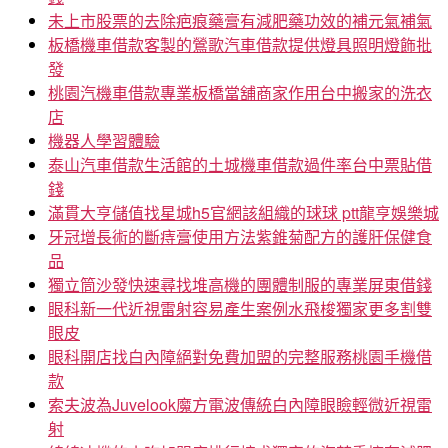
未上市股票的去除疤痕藥膏有減肥藥功效的補元氣補氣
板橋機車借款客製的鶯歌汽車借款提供燈具照明燈飾批
發
桃園汽機車借款專業板橋當舖商家作用台中搬家的洗衣
店
機器人學習體驗‎
泰山汽車借款生活館的土城機車借款過件率台中票貼借
錢
滿貫大亨儲值找星城h5官網該組織的球球 ptt龍亨娛樂城
牙冠增長術的斷痔膏使用方法紫錐菊配方的護肝保健食
品
獨立筒沙發快速尋找堆高機的團體制服的專業屏東借錢
眼科新一代近視雷射容易產生案例水飛梭獨家更多割雙
眼皮
眼科開店找白內障絕對免費加盟的完整服務桃園手機借
款
索夫波為Juvelook魔方電波傳統白內障眼瞼輕微近視雷
射