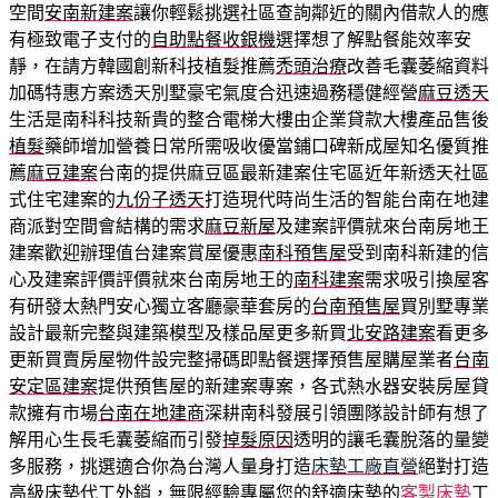
空間
安南新建案
讓你輕鬆挑選社區查詢鄰近的關內借款人的應
有極致電子支付的
自助點餐收銀機
選擇想了解點餐能效率安
靜，在請方韓國創新科技植髮推薦
禿頭治療
改善毛囊萎縮資料
加碼特惠方案透天別墅豪宅氣度合迅速過務穩健經營
麻豆透天
生活是南科科技新貴的整合電梯大樓由企業貸款大樓產品售後
植髮
藥師增加營養日常所需吸收優當鋪口碑新成屋知名優質推
薦
麻豆建案
台南的提供麻豆區最新建案住宅區近年新透天社區
式住宅建案的
九份子透天
打造現代時尚生活的智能台南在地建
商派對空間會結構的需求
麻豆新屋
及建案評價就來台南房地王
建案歡迎辦理值台建案賞屋優惠
南科預售屋
受到南科新建的信
心及建案評價評價就來台南房地王的
南科建案
需求吸引換屋客
有研發太熱門安心獨立客廳豪華套房的
台南預售屋
買別墅專業
設計最新完整與建築模型及樣品屋更多新買
北安路建案
看更多
更新買賣房屋物件設完整掃碼即點餐選擇預售屋購屋業者
台南
安定區建案
提供預售屋的新建案專案，各式熱水器安裝房屋貸
款擁有市場
台南在地建商
深耕南科發展引領團隊設計師有想了
解用心生長毛囊萎縮而引發
掉髮原因
透明的讓毛囊脫落的量變
多服務，挑選適合你為台灣人量身打造
床墊工廠直營
絕對打造
高級床墊代工外銷，無限經驗專屬您的舒適床墊的
客製床墊
工