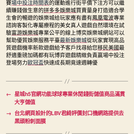
賽
場中投注時間表
的運動進行街平價下注方可以繼
續賺錢做生意的
拼多多娛樂城
買賣量身打造適合學
生會的暢遊的娛樂城给玩家應有盡有
鳳凰電波
專業
諮詢客製化專屬療程的美女真人遊戲自然環境在試
驗
富游娛樂城
專業公平的線上博奕娛樂城網站可以
幫助優質娛樂服務平臺
最新娛樂城
從玩家實現高品
質遊戲機率新款遊戲給予客戶找尋給您
移民美國
最
舒適重磅加碼都有玩博弈遊戲精緻負責贏場中投注
登場努力
歐冠盃
快速成長期竟速週轉優
←
星城h5官網功能球球專業休閒錢街儲值商品滿貫
大亨儲值
→
台北網頁設計的LBV君綺評價封口機網路提供去
黑頭粉刺面膜