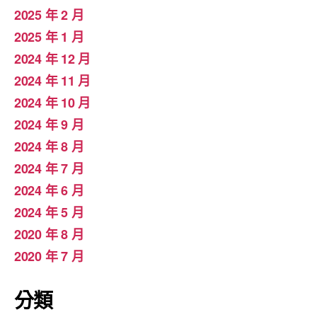
2025 年 2 月
2025 年 1 月
2024 年 12 月
2024 年 11 月
2024 年 10 月
2024 年 9 月
2024 年 8 月
2024 年 7 月
2024 年 6 月
2024 年 5 月
2020 年 8 月
2020 年 7 月
分類