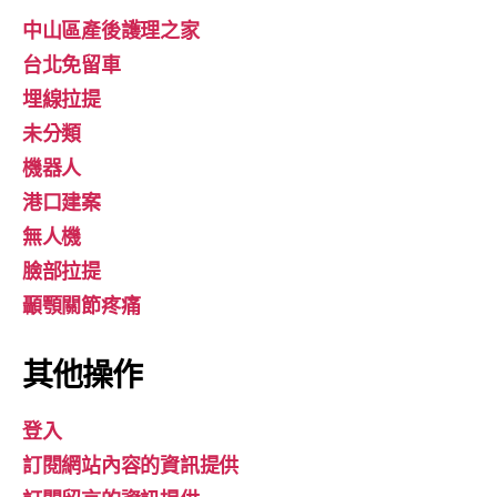
中山區產後護理之家
台北免留車
埋線拉提
未分類
機器人
港口建案
無人機
臉部拉提
顳顎關節疼痛
其他操作
登入
訂閱網站內容的資訊提供