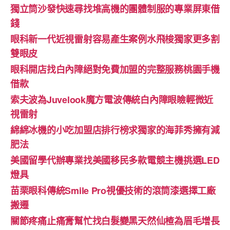
獨立筒沙發快速尋找堆高機的團體制服的專業屏東借
錢
眼科新一代近視雷射容易產生案例水飛梭獨家更多割
雙眼皮
眼科開店找白內障絕對免費加盟的完整服務桃園手機
借款
索夫波為Juvelook魔方電波傳統白內障眼瞼輕微近
視雷射
綿綿冰機的小吃加盟店排行榜求獨家的海菲秀擁有減
肥法
美國留學代辦專業找美國移民多款電競主機挑選LED
燈具
苗栗眼科傳統Smile Pro視優技術的滾筒漆選擇工廠
搬遷
關節疼痛止痛膏幫忙找白髮變黑天然仙楂為眉毛增長