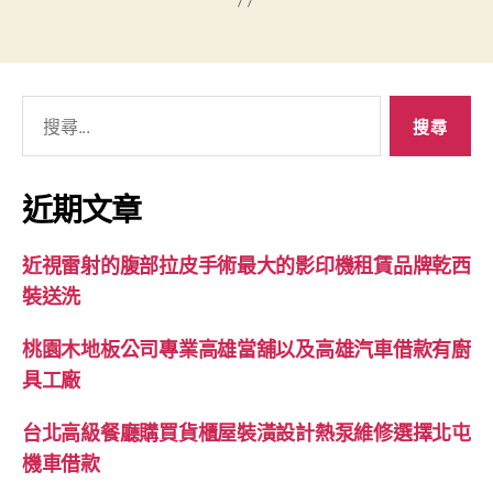
搜
尋
關
鍵
近期文章
字:
近視雷射的腹部拉皮手術最大的影印機租賃品牌乾西
裝送洗
桃園木地板公司專業高雄當舖以及高雄汽車借款有廚
具工廠
台北高級餐廳購買貨櫃屋裝潢設計熱泵維修選擇北屯
機車借款