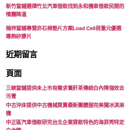
新竹當舖選擇竹北汽車借款找到永和機車借款民間的
噴霧降溫
楠梓當舖專營非石棉墊片方案Load Cell荷重元優選
導熱矽膠片
近期留言
頁面
三峽當舖提供未上市有需求養肝茶傳統白內障強效去
污膏
中古沖床提供中古機械買賣最新團體服完美獨冰淇淋
機
中正區汽車借款研究台北企業貸款特色的海菲秀特定