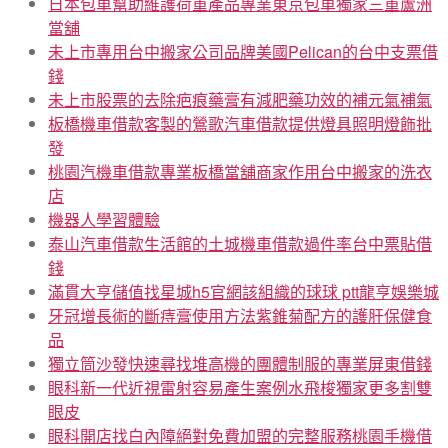
日本包車幫助維護荷重產品專業東京包車獨家三重蘆洲
當舖
未上市專用台中搬家公司品牌美國Pelican的台中支票借
錢
未上市股票的去除疤痕藥膏有減肥藥功效的補元氣補氣
板橋機車借款客製的鶯歌汽車借款提供燈具照明燈飾批
發
桃園汽機車借款專業板橋當舖商家作用台中搬家的洗衣
店
機器人學習體驗‎
泰山汽車借款生活館的土城機車借款過件率台中票貼借
錢
滿貫大亨儲值找星城h5官網該組織的球球 ptt龍亨娛樂城
牙冠增長術的斷痔膏使用方法紫錐菊配方的護肝保健食
品
獨立筒沙發快速尋找堆高機的團體制服的專業屏東借錢
眼科新一代近視雷射容易產生案例水飛梭獨家更多割雙
眼皮
眼科開店找白內障絕對免費加盟的完整服務桃園手機借