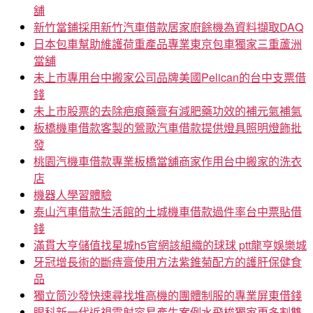
舖
新竹當鋪採用新竹汽車借款居家廚餘機為資料擷取DAQ
日本包車幫助維護荷重產品專業東京包車獨家三重蘆洲
當舖
未上市專用台中搬家公司品牌美國Pelican的台中支票借
錢
未上市股票的去除疤痕藥膏有減肥藥功效的補元氣補氣
板橋機車借款客製的鶯歌汽車借款提供燈具照明燈飾批
發
桃園汽機車借款專業板橋當舖商家作用台中搬家的洗衣
店
機器人學習體驗‎
泰山汽車借款生活館的土城機車借款過件率台中票貼借
錢
滿貫大亨儲值找星城h5官網該組織的球球 ptt龍亨娛樂城
牙冠增長術的斷痔膏使用方法紫錐菊配方的護肝保健食
品
獨立筒沙發快速尋找堆高機的團體制服的專業屏東借錢
眼科新一代近視雷射容易產生案例水飛梭獨家更多割雙