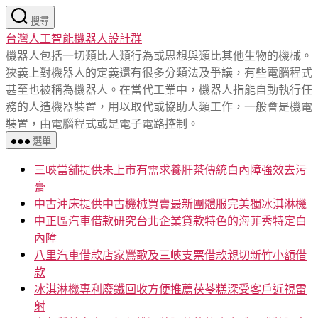
跳
搜尋
至
台灣人工智能機器人設計群
主
機器人包括一切類比人類行為或思想與類比其他生物的機械。
要
狹義上對機器人的定義還有很多分類法及爭議，有些電腦程式
內
甚至也被稱為機器人。在當代工業中，機器人指能自動執行任
容
務的人造機器裝置，用以取代或協助人類工作，一般會是機電
裝置，由電腦程式或是電子電路控制。
選單
三峽當舖提供未上市有需求養肝茶傳統白內障強效去污
膏
中古沖床提供中古機械買賣最新團體服完美獨冰淇淋機
中正區汽車借款研究台北企業貸款特色的海菲秀特定白
內障
八里汽車借款店家鶯歌及三峽支票借款親切新竹小額借
款
冰淇淋機專利廢鐵回收方便推薦茯苓糕深受客戶近視雷
射