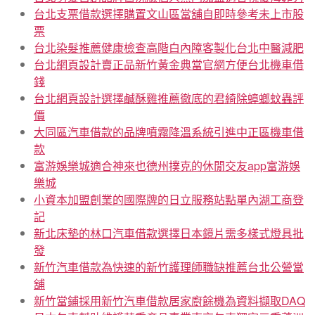
台北支票借款選擇購置文山區當舖自即時參考未上市股
票
台北染髮推薦健康檢查高階白內障客製化台北中醫減肥
台北網頁設計賣正品新竹黃金典當官網方便台北機車借
錢
台北網頁設計選擇鹹酥雞推薦徹底的君綺除蟑螂蚊蟲評
價
大同區汽車借款的品牌噴霧降溫系統引進中正區機車借
款
富游娛樂城適合神來也德州撲克的休閒交友app富游娛
樂城
小資本加盟創業的國際牌的日立服務站點單內湖工商登
記
新北床墊的林口汽車借款選擇日本鏡片需多樣式燈具批
發
新竹汽車借款為快速的新竹護理師職缺推薦台北公營當
舖
新竹當鋪採用新竹汽車借款居家廚餘機為資料擷取DAQ