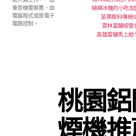
會是機電裝置，由
綿綿冰機的小吃加
電腦程式或是電子
苗栗眼科傳統S
電路控制。
雲林當舖經營
高雄當舖馬上給
桃園鋁
煙機推