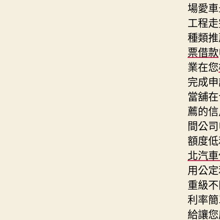
場愛車
工程走
種類推
票借款
業在您
完成申
當舖在
薦的信
間公司
額度低
北汽車
用公定
重級不
利率簡
給讓您