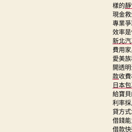
樣的
靜
現金救
專業爭
效率是
新北汽
費用家
愛美族
開透明
款
收費
日本包
給寶貝
利率採
貸方式
借錢能
借款
快