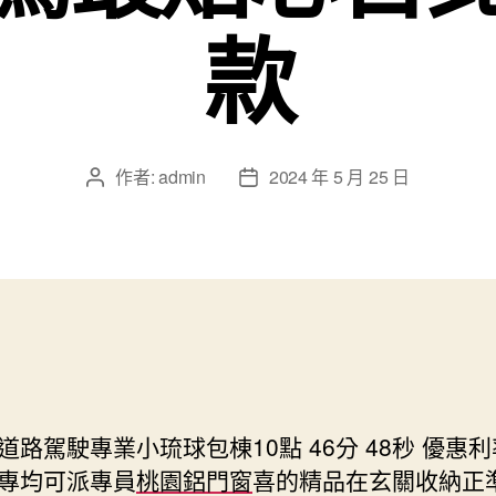
款
作者:
admin
2024 年 5 月 25 日
文
文
章
章
作
發
者
佈
日
期
道路駕駛專業小琉球包棟10點 46分 48秒
優惠利
專均可派專員
桃園鋁門窗
喜的精品在玄關收納正