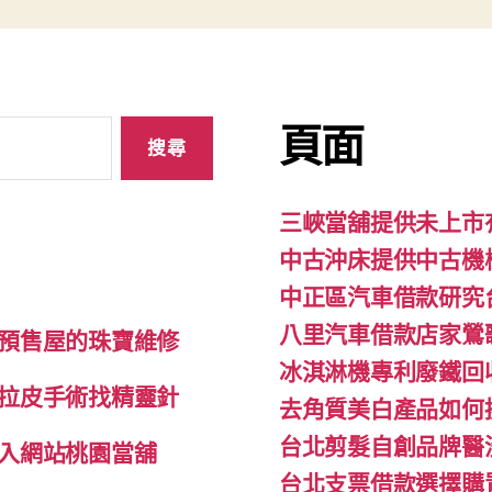
頁面
三峽當舖提供未上市
中古沖床提供中古機
中正區汽車借款研究
八里汽車借款店家鶯
預售屋的珠寶維修
冰淇淋機專利廢鐵回
拉皮手術找精靈針
去角質美白產品如何
台北剪髮自創品牌醫
入網站桃園當舖
台北支票借款選擇購