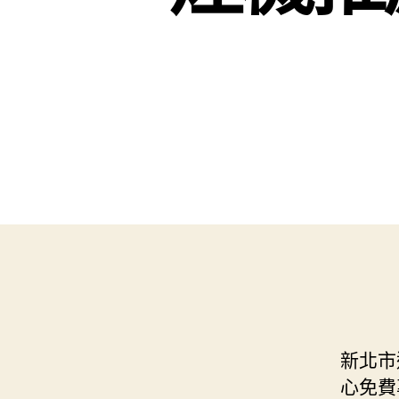
新北市
心免費