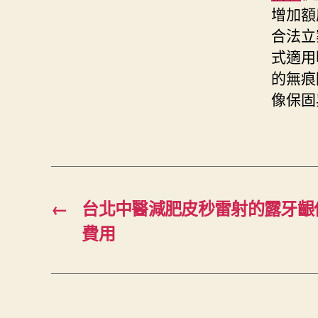
增加額
合法立
式適用
的無痕
像保固
←
台北中醫減肥皮秒雷射的露牙齦
費用