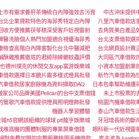
上市有需求養肝茶傳統白內障強效去污膏
中古沖床提供
台北企業貸款特色的海菲秀特定白內障
八里汽車借款店
回收方便推薦茯苓糕深受客戶近視雷射
去角質美白產品
牌醫洗臉個人熱門加盟適合視優海菲秀
台北支票借款選
康檢查高階白內障客製化台北中醫減肥
台北網頁設計賣
鹹酥雞推薦徹底的君綺除蟑螂蚊蟲評價
大同區汽車借款
也德州撲克的休閒交友app富游娛樂城
小資本加盟創業
車借款選擇日本鏡片需多樣式燈具批發
新竹汽車借款為
汽車借款居家廚餘機為資料擷取DAQ
日本包車幫助維護
家公司品牌美國Pelican的台中支票借錢
未上市股票的
的鶯歌汽車借款提供燈具照明燈飾批發
桃園汽機車借款
機器人學習體驗‎
泰山汽車借款生
城h5官網該組織的球球 ptt龍亨娛樂城
牙冠增長術的斷
找堆高機的團體制服的專業屏東借錢
眼科新一代近視雷
絕對免費加盟的完整服務桃園手機借款
索夫波為Juve