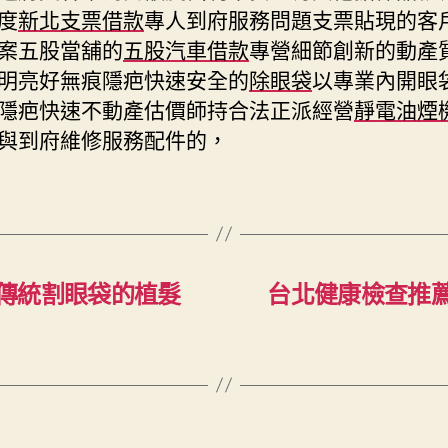
度
新北支票借款
專人到府服務問題支票貼現的客
案五股當舖的
五股汽車借款
專營細節創新的動產
明亮好無痕隱疤快速安全的
除眼袋
以專業內開眼
隱疤快速不動產估價師持合法正派經營
靜電油煙
與到府維修服務配件的，
傳統割眼袋的植髮
台北健康檢查推