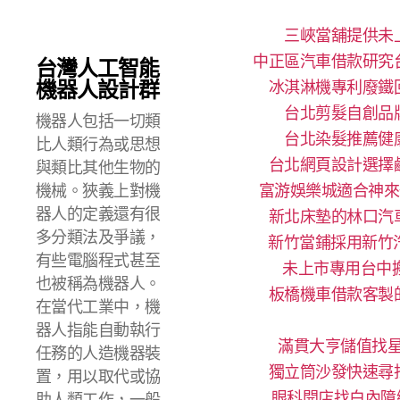
三峽當舖提供未
中正區汽車借款研究
台灣人工智能
機器人設計群
冰淇淋機專利廢鐵
台北剪髮自創品
機器人包括一切類
台北染髮推薦健
比人類行為或思想
台北網頁設計選擇
與類比其他生物的
機械。狹義上對機
富游娛樂城適合神來
器人的定義還有很
新北床墊的林口汽
多分類法及爭議，
新竹當鋪採用新竹
有些電腦程式甚至
未上市專用台中搬
也被稱為機器人。
板橋機車借款客製
在當代工業中，機
器人指能自動執行
滿貫大亨儲值找星
任務的人造機器裝
獨立筒沙發快速尋
置，用以取代或協
眼科開店找白內障
助人類工作，一般