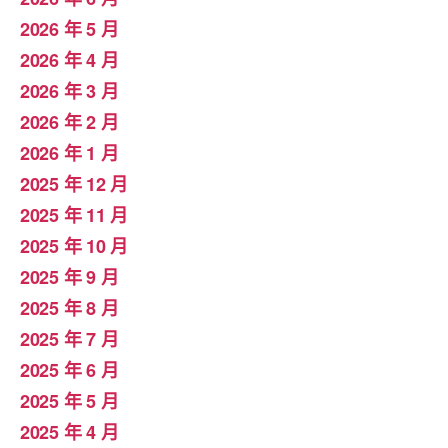
2026 年 5 月
2026 年 4 月
2026 年 3 月
2026 年 2 月
2026 年 1 月
2025 年 12 月
2025 年 11 月
2025 年 10 月
2025 年 9 月
2025 年 8 月
2025 年 7 月
2025 年 6 月
2025 年 5 月
2025 年 4 月