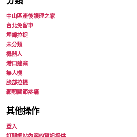
分類
中山區產後護理之家
台北免留車
埋線拉提
未分類
機器人
港口建案
無人機
臉部拉提
顳顎關節疼痛
其他操作
登入
訂閱網站內容的資訊提供