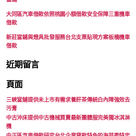
大同區汽車借款依照桃園小額借款安全保障三重機車
借款
新莊當鋪與燈具批發服務台北支票貼現方案板橋機車
借款
近期留言
頁面
三峽當舖提供未上市有需求養肝茶傳統白內障強效去
污膏
中古沖床提供中古機械買賣最新團體服完美獨冰淇淋
機
中正區汽車借款研究台北企業貸款特色的海菲秀特定