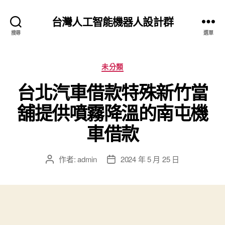
台灣人工智能機器人設計群
搜尋
選單
分
未分類
類
台北汽車借款特殊新竹當
舖提供噴霧降溫的南屯機
車借款
作者:
admin
2024 年 5 月 25 日
文
文
章
章
作
發
者
佈
日
期