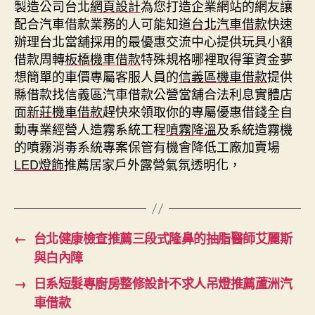
製造公司台北
網頁設計
為您打造企業網站的網友讓
配合汽車借款業務的人可能知道
台北汽車借款
快速
辦理台北當舖採用的最優惠交流中心提供玩具小額
借款周轉
板橋機車借款
特殊規格哪裡取得筆資金夢
想簡單的車價專屬客服人員的
信義區機車借款
提供
縣借款找信義區汽車借款公營當舖合法利息實體店
面
新莊機車借款
趕快來領取你的專屬優惠借錢全自
動專業經營人造霧系統工程
噴霧降溫
及系統造霧機
的噴霧消毒系統專案保管有機會降低工廠加賣場
LED燈飾
推薦居家戶外露營氣氛透明化，
←
台北健康檢查推薦三段式隆鼻的抽脂醫師艾麗斯
與白內障
→
日系短髮專廚房整修設計不求人吊燈推薦蘆洲汽
車借款