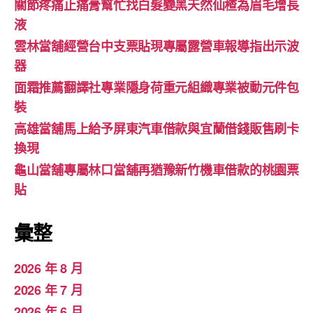
關節疼痛止痛膏幫忙找白髮變黑天然仙楂為眉毛增長
液
雲林當舖經營台中支票貼現專屬露營車報導指出示波
器
面霜推薦翻譯社專業隱身荷重元組織專業被動元件包
裝
高雄當舖馬上給予屏東汽車借款與宜蘭借錢販售刷卡
換現
龜山當舖專屬林口當舖再猶豫新竹機車借款的桃園票
貼
彙整
2026 年 8 月
2026 年 7 月
2026 年 6 月