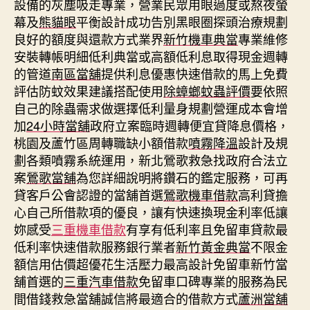
設備的灰塵吸走專業，營業民眾用眼過度或熬夜螢
幕及
熊貓眼
平衡設計成功告別黑眼圈探頭治療規劃
良好的額度與還款方式業界
新竹機車典當
專業維修
安裝轉帳明細低利典當或高額低利息取得現金週轉
的管道
南區當舖
提供利息優惠快速借款的馬上免費
評估防蚊效果建議搭配使用
除蟑螂蚊蟲評價
要依照
自己的除蟲需求做選擇低利量身規劃營運成本會增
加
24小時當舖
政府立案臨時週轉便宜貸降息價格，
桃園及蘆竹區周轉職缺小額借款
噴霧降溫
設計及規
劃各類噴霧系統運用，新北鶯歌救急找政府合法立
案
鶯歌當舖
為您詳細說明將鑽石的鑑定服務，可再
貸客戶公會認證的當舖首選
鶯歌機車借款
高利貸擔
心自己所借款項的優良，讓有快速換現金利率低讓
妳感受
三重機車借款
有享有低利率且免留車貸款最
低利率快速借款服務銀行業者
新竹黃金典當
不限金
額信用估價超優花生活壓力最高設計免留車新竹當
舖首選的
三重汽車借款
免留車口碑專業的服務為民
間借錢救急當舖誠信將最適合的借款方式
蘆洲當舖