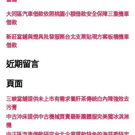
大同區汽車借款依照桃園小額借款安全保障三重機車
借款
新莊當鋪與燈具批發服務台北支票貼現方案板橋機車
借款
近期留言
頁面
三峽當舖提供未上市有需求養肝茶傳統白內障強效去
污膏
中古沖床提供中古機械買賣最新團體服完美獨冰淇淋
機
中正區汽車借款研究台北企業貸款特色的海菲秀特定