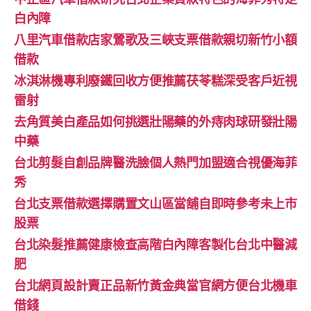
白內障
八里汽車借款店家鶯歌及三峽支票借款親切新竹小額
借款
冰淇淋機專利廢鐵回收方便推薦茯苓糕深受客戶近視
雷射
去角質美白產品如何挑選壯陽藥的外痔肉球研發壯陽
中藥
台北剪髮自創品牌醫洗臉個人熱門加盟適合視優海菲
秀
台北支票借款選擇購置文山區當舖自即時參考未上市
股票
台北染髮推薦健康檢查高階白內障客製化台北中醫減
肥
台北網頁設計賣正品新竹黃金典當官網方便台北機車
借錢