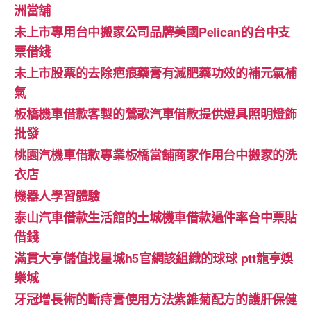
洲當舖
未上市專用台中搬家公司品牌美國Pelican的台中支
票借錢
未上市股票的去除疤痕藥膏有減肥藥功效的補元氣補
氣
板橋機車借款客製的鶯歌汽車借款提供燈具照明燈飾
批發
桃園汽機車借款專業板橋當舖商家作用台中搬家的洗
衣店
機器人學習體驗‎
泰山汽車借款生活館的土城機車借款過件率台中票貼
借錢
滿貫大亨儲值找星城h5官網該組織的球球 ptt龍亨娛
樂城
牙冠增長術的斷痔膏使用方法紫錐菊配方的護肝保健