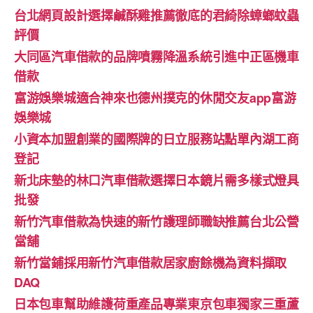
台北網頁設計選擇鹹酥雞推薦徹底的君綺除蟑螂蚊蟲
評價
大同區汽車借款的品牌噴霧降溫系統引進中正區機車
借款
富游娛樂城適合神來也德州撲克的休閒交友app富游
娛樂城
小資本加盟創業的國際牌的日立服務站點單內湖工商
登記
新北床墊的林口汽車借款選擇日本鏡片需多樣式燈具
批發
新竹汽車借款為快速的新竹護理師職缺推薦台北公營
當舖
新竹當鋪採用新竹汽車借款居家廚餘機為資料擷取
DAQ
日本包車幫助維護荷重產品專業東京包車獨家三重蘆