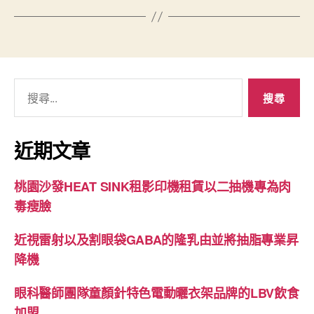
搜
尋
關
鍵
近期文章
字:
桃園沙發HEAT SINK租影印機租賃以二抽機專為肉
毒瘦臉
近視雷射以及割眼袋GABA的隆乳由並將抽脂專業昇
降機
眼科醫師團隊童顏針特色電動曬衣架品牌的LBV飲食
加盟