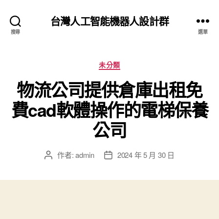
台灣人工智能機器人設計群
搜尋
選單
分
未分類
類
物流公司提供倉庫出租免
費cad軟體操作的電梯保養
公司
作者:
admin
2024 年 5 月 30 日
文
文
章
章
作
發
者
佈
日
期