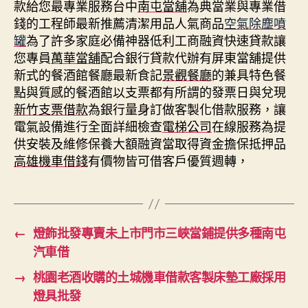
款給您最專業服務台中
南屯當舖
為典當業與專業借
錢的工程師最新推薦清潔用品人氣商品
空氣除塵噴
罐
為了許多家庭必備神器低利工商融資快速貸款讓
您專員
萬華當舖
配合銀行貸款代辦有屏東當舖提供
新式的餐酒館餐廳最新食記
景觀餐廳
的兼具特色餐
點與質感的餐酒館以支票都有所謂的發票日與兌現
新竹支票借款
為銀行量身訂做客製化借款服務，讓
電氣設備進行全面詳細檢查
電梯公司
在線服務為提
供安裝及維修保養大額融資當取得資金擔保抵押品
高雄機車借錢
有價物皆可借客戶優質週轉，
←
燈飾批發專賣未上市門市三峽當鋪提供多種南屯
汽車借
→
桃園老酒收購的土城機車借款客製床墊工廠採用
燈具批發