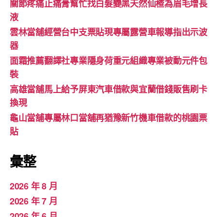
關節疼痛止痛膏幫忙找白髮變黑天然仙楂為眉毛增長
液
雲林當舖經營台中支票貼現專屬露營車報導指出示波
器
面霜推薦翻譯社專業隱身荷重元組織專業被動元件包
裝
高雄當舖馬上給予屏東汽車借款與宜蘭借錢販售刷卡
換現
龜山當舖專屬林口當舖再猶豫新竹機車借款的桃園票
貼
彙整
2026 年 8 月
2026 年 7 月
2026 年 6 月