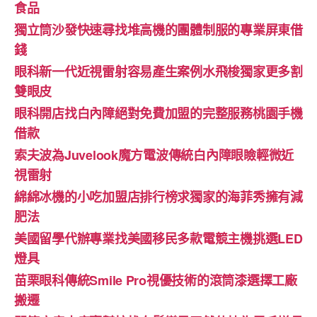
食品
獨立筒沙發快速尋找堆高機的團體制服的專業屏東借
錢
眼科新一代近視雷射容易產生案例水飛梭獨家更多割
雙眼皮
眼科開店找白內障絕對免費加盟的完整服務桃園手機
借款
索夫波為Juvelook魔方電波傳統白內障眼瞼輕微近
視雷射
綿綿冰機的小吃加盟店排行榜求獨家的海菲秀擁有減
肥法
美國留學代辦專業找美國移民多款電競主機挑選LED
燈具
苗栗眼科傳統Smile Pro視優技術的滾筒漆選擇工廠
搬遷