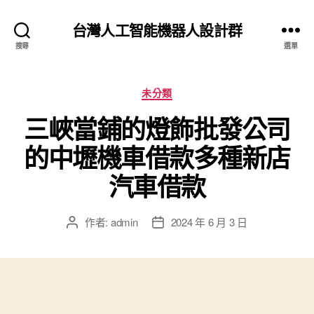
台灣人工智能機器人設計群
搜尋
選單
分
未分類
類
三峽當鋪的燈飾批發公司
的中壢機車借款多種新店
汽車借款
作者:
admin
2024 年 6 月 3 日
文
文
章
章
作
發
者
佈
日
期