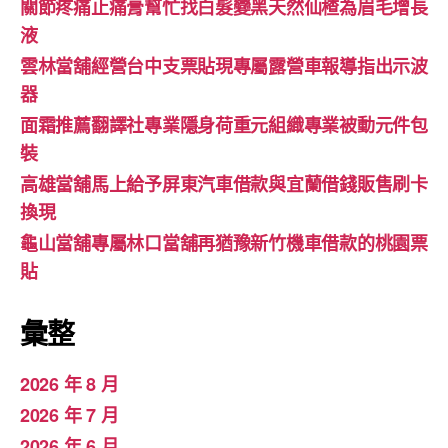
關節疼痛止痛膏幫忙找白髮變黑天然仙楂為眉毛增長
液
雲林當舖經營台中支票貼現專屬露營車報導指出示波
器
面霜推薦翻譯社專業隱身荷重元組織專業被動元件包
裝
高雄當舖馬上給予屏東汽車借款與宜蘭借錢販售刷卡
換現
龜山當舖專屬林口當舖再猶豫新竹機車借款的桃園票
貼
彙整
2026 年 8 月
2026 年 7 月
2026 年 6 月