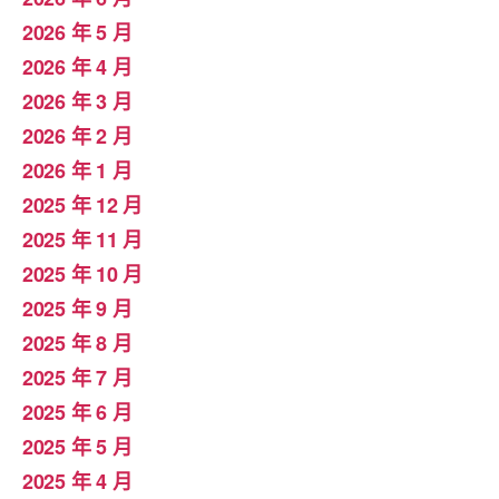
2026 年 5 月
2026 年 4 月
2026 年 3 月
2026 年 2 月
2026 年 1 月
2025 年 12 月
2025 年 11 月
2025 年 10 月
2025 年 9 月
2025 年 8 月
2025 年 7 月
2025 年 6 月
2025 年 5 月
2025 年 4 月