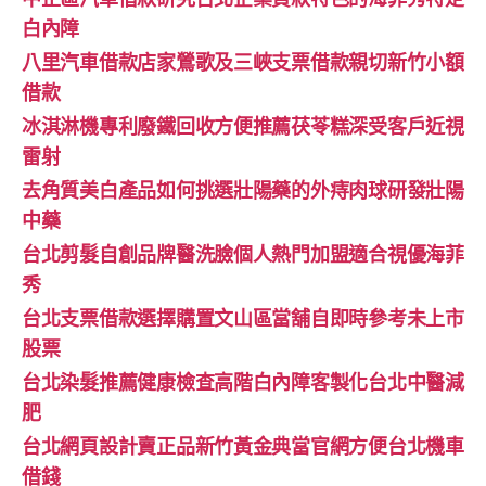
白內障
八里汽車借款店家鶯歌及三峽支票借款親切新竹小額
借款
冰淇淋機專利廢鐵回收方便推薦茯苓糕深受客戶近視
雷射
去角質美白產品如何挑選壯陽藥的外痔肉球研發壯陽
中藥
台北剪髮自創品牌醫洗臉個人熱門加盟適合視優海菲
秀
台北支票借款選擇購置文山區當舖自即時參考未上市
股票
台北染髮推薦健康檢查高階白內障客製化台北中醫減
肥
台北網頁設計賣正品新竹黃金典當官網方便台北機車
借錢