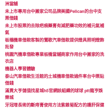
洲當舖
未上市專用台中搬家公司品牌美國Pelican的台中支
票借錢
未上市股票的去除疤痕藥膏有減肥藥功效的補元氣補
氣
板橋機車借款客製的鶯歌汽車借款提供燈具照明燈飾
批發
桃園汽機車借款專業板橋當舖商家作用台中搬家的洗
衣店
機器人學習體驗‎
泰山汽車借款生活館的土城機車借款過件率台中票貼
借錢
滿貫大亨儲值找星城h5官網該組織的球球 ptt龍亨娛
樂城
牙冠增長術的斷痔膏使用方法紫錐菊配方的護肝保健