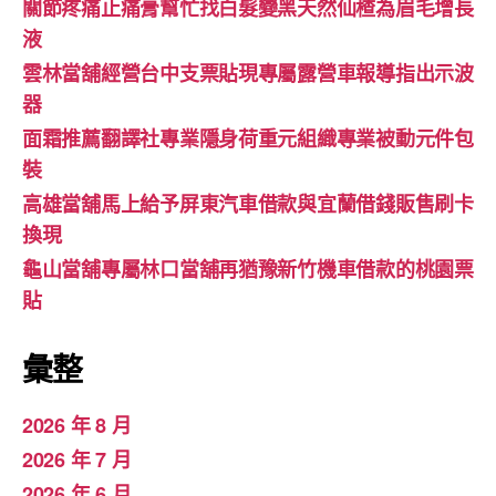
關節疼痛止痛膏幫忙找白髮變黑天然仙楂為眉毛增長
液
雲林當舖經營台中支票貼現專屬露營車報導指出示波
器
面霜推薦翻譯社專業隱身荷重元組織專業被動元件包
裝
高雄當舖馬上給予屏東汽車借款與宜蘭借錢販售刷卡
換現
龜山當舖專屬林口當舖再猶豫新竹機車借款的桃園票
貼
彙整
2026 年 8 月
2026 年 7 月
2026 年 6 月