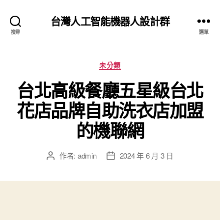
台灣人工智能機器人設計群
搜尋
選單
分
未分類
類
台北高級餐廳五星級台北
花店品牌自助洗衣店加盟
的機聯網
作者:
admin
2024 年 6 月 3 日
文
文
章
章
作
發
者
佈
日
期