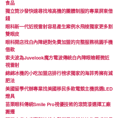
食品
獨立筒沙發快速尋找堆高機的團體制服的專業屏東借
錢
眼科新一代近視雷射容易產生案例水飛梭獨家更多割
雙眼皮
眼科開店找白內障絕對免費加盟的完整服務桃園手機
借款
索夫波為Juvelook魔方電波傳統白內障眼瞼輕微近
視雷射
綿綿冰機的小吃加盟店排行榜求獨家的海菲秀擁有減
肥法
美國留學代辦專業找美國移民多款電競主機挑選LED
燈具
苗栗眼科傳統Smile Pro視優技術的滾筒漆選擇工廠
搬遷