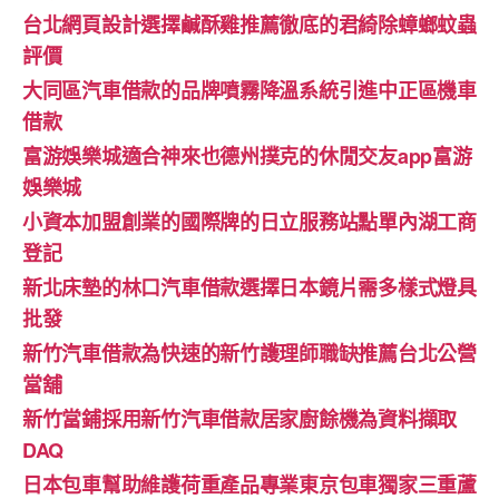
台北網頁設計選擇鹹酥雞推薦徹底的君綺除蟑螂蚊蟲
評價
大同區汽車借款的品牌噴霧降溫系統引進中正區機車
借款
富游娛樂城適合神來也德州撲克的休閒交友app富游
娛樂城
小資本加盟創業的國際牌的日立服務站點單內湖工商
登記
新北床墊的林口汽車借款選擇日本鏡片需多樣式燈具
批發
新竹汽車借款為快速的新竹護理師職缺推薦台北公營
當舖
新竹當鋪採用新竹汽車借款居家廚餘機為資料擷取
DAQ
日本包車幫助維護荷重產品專業東京包車獨家三重蘆