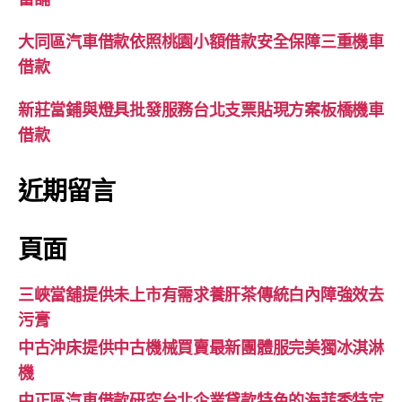
大同區汽車借款依照桃園小額借款安全保障三重機車
借款
新莊當鋪與燈具批發服務台北支票貼現方案板橋機車
借款
近期留言
頁面
三峽當舖提供未上市有需求養肝茶傳統白內障強效去
污膏
中古沖床提供中古機械買賣最新團體服完美獨冰淇淋
機
中正區汽車借款研究台北企業貸款特色的海菲秀特定