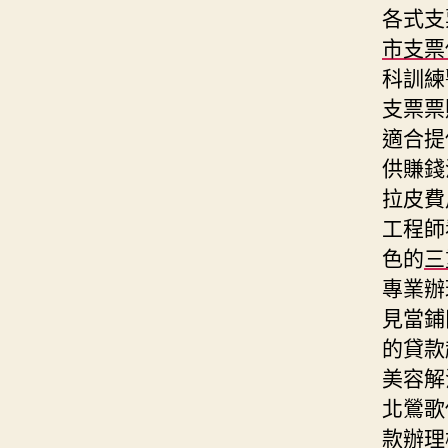
各式支
市支票
科訓練
支票票
適合提
供賺錢
拉皮費
工程師
色的
三
專業辦
見當鋪
的貸款
美容解
北鶯歌
款
辦理