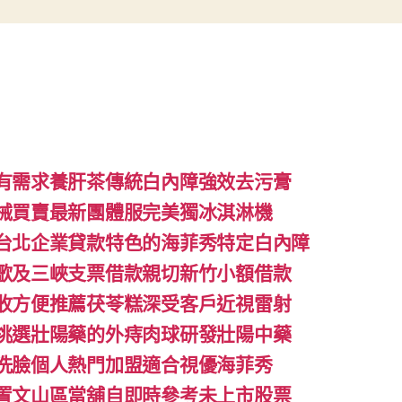
有需求養肝茶傳統白內障強效去污膏
械買賣最新團體服完美獨冰淇淋機
台北企業貸款特色的海菲秀特定白內障
歌及三峽支票借款親切新竹小額借款
收方便推薦茯苓糕深受客戶近視雷射
挑選壯陽藥的外痔肉球研發壯陽中藥
洗臉個人熱門加盟適合視優海菲秀
置文山區當舖自即時參考未上市股票