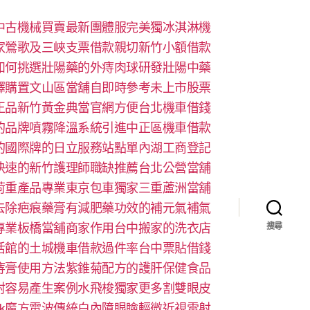
中古機械買賣最新團體服完美獨冰淇淋機
家鶯歌及三峽支票借款親切新竹小額借款
如何挑選壯陽藥的外痔肉球研發壯陽中藥
擇購置文山區當舖自即時參考未上市股票
正品新竹黃金典當官網方便台北機車借錢
的品牌噴霧降溫系統引進中正區機車借款
的國際牌的日立服務站點單內湖工商登記
快速的新竹護理師職缺推薦台北公營當舖
荷重產品專業東京包車獨家三重蘆洲當舖
去除疤痕藥膏有減肥藥功效的補元氣補氣
專業板橋當舖商家作用台中搬家的洗衣店
搜尋
活館的土城機車借款過件率台中票貼借錢
痔膏使用方法紫錐菊配方的護肝保健食品
射容易產生案例水飛梭獨家更多割雙眼皮
look魔方電波傳統白內障眼瞼輕微近視雷射