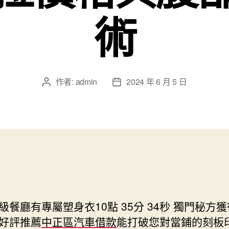
術
作者:
admin
2024 年 6 月 5 日
文
文
章
章
作
發
者
佈
日
期
級餐廳有專屬塑身衣10點 35分 34秒
獨門秘方獲
好評推薦
中正區汽車借款
能打破您對當鋪的刻板