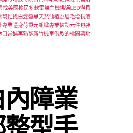
業找美國移民多款電競主機挑選LED燈具
膏幫忙找白髮變黑天然仙楂為眉毛增長液
社專業隱身荷重元組織專業被動元件包裝
林口當舖再猶豫新竹機車借款的桃園票貼
白內障業
部整型手