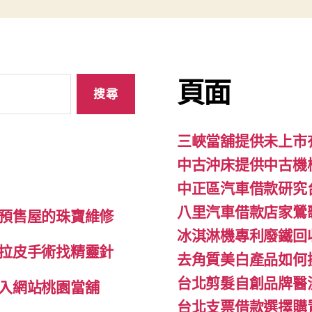
頁面
三峽當舖提供未上市
中古沖床提供中古機
中正區汽車借款研究
八里汽車借款店家鶯
預售屋的珠寶維修
冰淇淋機專利廢鐵回
拉皮手術找精靈針
去角質美白產品如何
台北剪髮自創品牌醫
入網站桃園當舖
台北支票借款選擇購