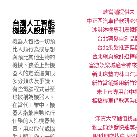
三峽當舖提供未
中正區汽車借款研究
台灣人工智能
機器人設計群
冰淇淋機專利廢鐵
台北剪髮自創品
機器人包括一切類
台北染髮推薦健
比人類行為或思想
台北網頁設計選擇
與類比其他生物的
機械。狹義上對機
富游娛樂城適合神來
器人的定義還有很
新北床墊的林口汽
多分類法及爭議，
新竹當鋪採用新竹
有些電腦程式甚至
未上市專用台中搬
也被稱為機器人。
板橋機車借款客製
在當代工業中，機
器人指能自動執行
滿貫大亨儲值找星
任務的人造機器裝
獨立筒沙發快速尋
置，用以取代或協
眼科開店找白內障
助人類工作，一般