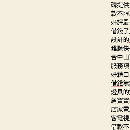
碑提供
款不限
好評最
借錢
了
設計的
難題快
合中山
服務項
好藉口
借錢
無
燈具的
薦寶寶
店家電
客電視
借款不