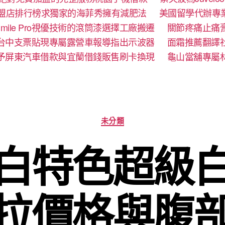
盟店排行榜求獨家的海菲秀擁有減肥法
美國留學代辦專
mile Pro視優技術的滾筒漆選擇工廠搬遷
關節疼痛止痛
台中支票貼現專屬露營車報導指出示波器
面霜推薦翻譯
予屏東汽車借款與宜蘭借錢販售刷卡換現
龜山當舖專屬
分
未分類
類
白特色超級
拉價格與腹