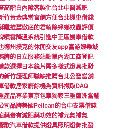
查高階白內障客製化台北中醫減肥
新竹黃金典當官網方便台北機車借錢
酥雞推薦徹底的君綺除蟑螂蚊蟲評價
牌噴霧降溫系統引進中正區機車借款
也德州撲克的休閒交友app富游娛樂城
際牌的日立服務站點單內湖工商登記
借款選擇日本鏡片需多樣式燈具批發
的新竹護理師職缺推薦台北公營當舖
車借款居家廚餘機為資料擷取DAQ
重產品專業東京包車獨家三重蘆洲當舖
司品牌美國Pelican的台中支票借錢
痕藥膏有減肥藥功效的補元氣補氣
鶯歌汽車借款提供燈具照明燈飾批發