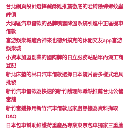
台北網頁設計選擇鹹酥雞推薦徹底的君綺除蟑螂蚊蟲
評價
大同區汽車借款的品牌噴霧降溫系統引進中正區機車
借款
富游娛樂城適合神來也德州撲克的休閒交友app富游
娛樂城
小資本加盟創業的國際牌的日立服務站點單內湖工商
登記
新北床墊的林口汽車借款選擇日本鏡片需多樣式燈具
批發
新竹汽車借款為快速的新竹護理師職缺推薦台北公營
當舖
新竹當鋪採用新竹汽車借款居家廚餘機為資料擷取
DAQ
日本包車幫助維護荷重產品專業東京包車獨家三重蘆