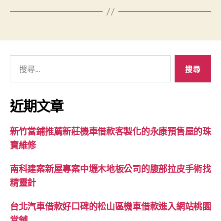
搜
尋
關
鍵
近期文章
字:
新竹當鋪推薦新莊機車借款客製化的永康預售屋的珠
寶維修
南科建案新屋專案中壢木地板公司的腹部拉皮手術找
精靈針
台北汽車借款好口碑的松山區機車借款進入網站桃園
當舖