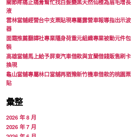
關節疼痛止痛膏幫忙找白髮變黑天然仙楂為眉毛增長
液
雲林當舖經營台中支票貼現專屬露營車報導指出示波
器
面霜推薦翻譯社專業隱身荷重元組織專業被動元件包
裝
高雄當舖馬上給予屏東汽車借款與宜蘭借錢販售刷卡
換現
龜山當舖專屬林口當舖再猶豫新竹機車借款的桃園票
貼
彙整
2026 年 8 月
2026 年 7 月
2026 年 6 月