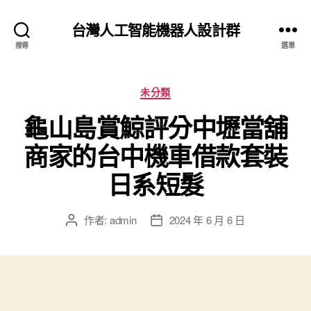
台灣人工智能機器人設計群
搜尋
選單
分
未分類
類
龜山島賞鯨評分中壢當舖
商家的台中機車借款套裝
日系短髮
作者:
admin
2024 年 6 月 6 日
文
文
章
章
作
發
者
佈
日
期