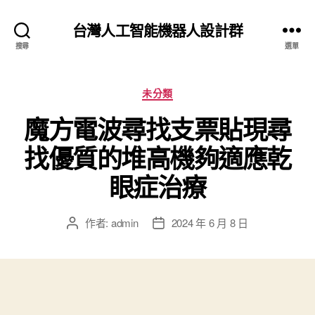
台灣人工智能機器人設計群
搜尋
選單
分
未分類
類
魔方電波尋找支票貼現尋
找優質的堆高機夠適應乾
眼症治療
作者:
admin
2024 年 6 月 8 日
文
文
章
章
作
發
者
佈
日
期