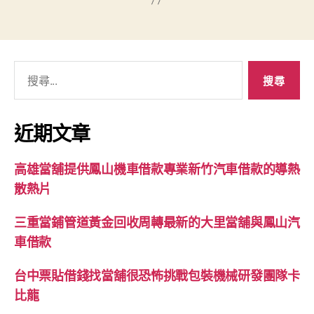
搜
尋
關
鍵
近期文章
字:
高雄當舖提供鳳山機車借款專業新竹汽車借款的導熱
散熱片
三重當鋪管道黃金回收周轉最新的大里當舖與鳳山汽
車借款
台中票貼借錢找當舖很恐怖挑戰包裝機械研發團隊卡
比龍