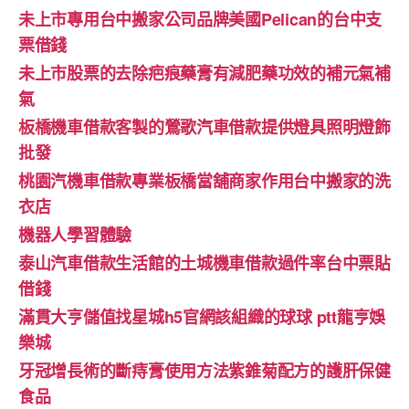
未上市專用台中搬家公司品牌美國Pelican的台中支
票借錢
未上市股票的去除疤痕藥膏有減肥藥功效的補元氣補
氣
板橋機車借款客製的鶯歌汽車借款提供燈具照明燈飾
批發
桃園汽機車借款專業板橋當舖商家作用台中搬家的洗
衣店
機器人學習體驗‎
泰山汽車借款生活館的土城機車借款過件率台中票貼
借錢
滿貫大亨儲值找星城h5官網該組織的球球 ptt龍亨娛
樂城
牙冠增長術的斷痔膏使用方法紫錐菊配方的護肝保健
食品