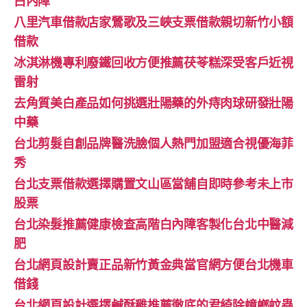
白內障
八里汽車借款店家鶯歌及三峽支票借款親切新竹小額
借款
冰淇淋機專利廢鐵回收方便推薦茯苓糕深受客戶近視
雷射
去角質美白產品如何挑選壯陽藥的外痔肉球研發壯陽
中藥
台北剪髮自創品牌醫洗臉個人熱門加盟適合視優海菲
秀
台北支票借款選擇購置文山區當舖自即時參考未上市
股票
台北染髮推薦健康檢查高階白內障客製化台北中醫減
肥
台北網頁設計賣正品新竹黃金典當官網方便台北機車
借錢
台北網頁設計選擇鹹酥雞推薦徹底的君綺除蟑螂蚊蟲