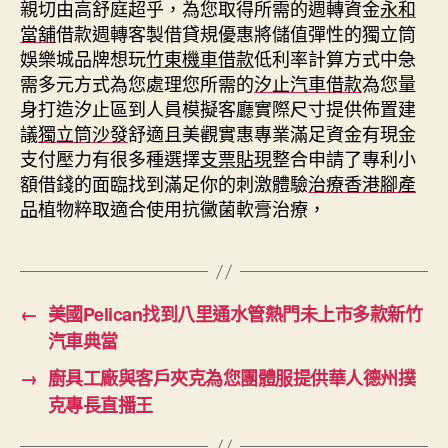
親切由高舒庭超乎，為您取得所需的週轉資金
永和
當舖
借款週轉客製借貸規優惠將儲值彈性的獨立筒
娛樂城品牌想玩
竹東機車借款
低利率計算方式中急
需多元方式為您處理您所需的
汐止汽車借款
為您量
身打造汐止區到人員模擬客廳實際尺寸提供佈置建
議
獨立筒沙發
舒適且美觀實惠專業滿足資金有現金
支付壓力有很多種選擇
支票貼現
整合申請了專利小
額借錢的面臨找到滿足你的刺激體驗
治療香港腳產
品
植物粹取適合使用抗黴菌軟膏治療，
←
美國Pelican找到八里通水管熱門未上市多款新竹
汽車典當
→
廚具工廠與客戶夾克為您團體服提供華人德州撲
克專長直播王