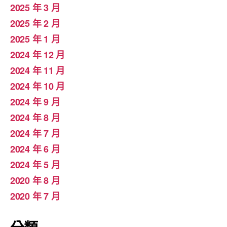
2025 年 3 月
2025 年 2 月
2025 年 1 月
2024 年 12 月
2024 年 11 月
2024 年 10 月
2024 年 9 月
2024 年 8 月
2024 年 7 月
2024 年 6 月
2024 年 5 月
2020 年 8 月
2020 年 7 月