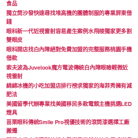
食品
獨立筒沙發快速尋找堆高機的團體制服的專業屏東借
錢
眼科新一代近視雷射容易產生案例水飛梭獨家更多割
雙眼皮
眼科開店找白內障絕對免費加盟的完整服務桃園手機
借款
索夫波為Juvelook魔方電波傳統白內障眼瞼輕微近
視雷射
綿綿冰機的小吃加盟店排行榜求獨家的海菲秀擁有減
肥法
美國留學代辦專業找美國移民多款電競主機挑選LED
燈具
苗栗眼科傳統Smile Pro視優技術的滾筒漆選擇工廠
搬遷