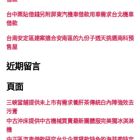
台中票貼借錢另附屏東汽機車借款用車需求台北機車
借款
台南安定區建案適合安南區的九份子透天挑選南科預
售屋
近期留言
頁面
三峽當舖提供未上市有需求養肝茶傳統白內障強效去
污膏
中古沖床提供中古機械買賣最新團體服完美獨冰淇淋
機
中正區汽車借款研究台北企業貸款特色的海菲秀特定