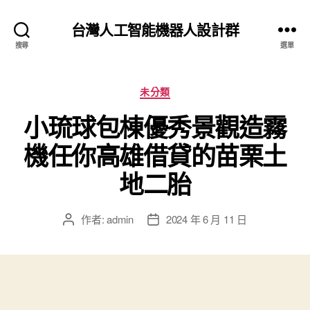
台灣人工智能機器人設計群
搜尋
選單
分
未分類
類
小琉球包棟優秀景觀造霧
機任你高雄借貸的苗栗土
地二胎
作者:
admin
2024 年 6 月 11 日
文
文
章
章
作
發
者
佈
日
期