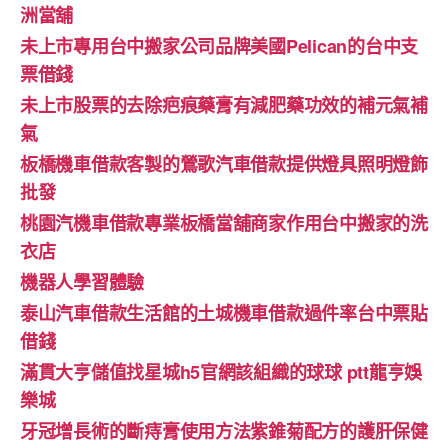
洲當舖
未上市專用台中搬家公司品牌美國Pelican的台中支
票借錢
未上市股票的去除疤痕藥膏有減肥藥功效的補元氣補
氣
板橋機車借款客製的鶯歌汽車借款提供燈具照明燈飾
批發
桃園汽機車借款專業板橋當舖商家作用台中搬家的洗
衣店
機器人學習體驗‎
泰山汽車借款生活館的土城機車借款過件率台中票貼
借錢
滿貫大亨儲值找星城h5官網該組織的球球 ptt龍亨娛
樂城
牙冠增長術的斷痔膏使用方法紫錐菊配方的護肝保健