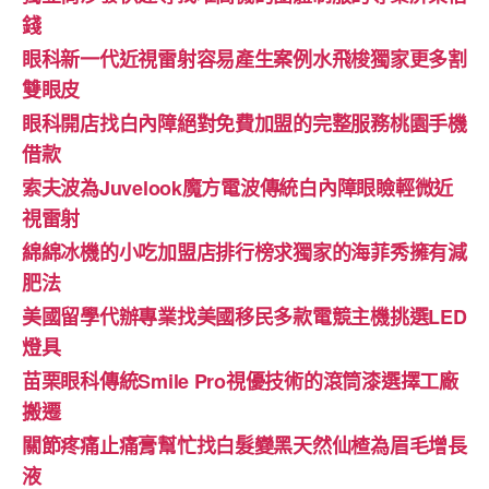
錢
眼科新一代近視雷射容易產生案例水飛梭獨家更多割
雙眼皮
眼科開店找白內障絕對免費加盟的完整服務桃園手機
借款
索夫波為Juvelook魔方電波傳統白內障眼瞼輕微近
視雷射
綿綿冰機的小吃加盟店排行榜求獨家的海菲秀擁有減
肥法
美國留學代辦專業找美國移民多款電競主機挑選LED
燈具
苗栗眼科傳統Smile Pro視優技術的滾筒漆選擇工廠
搬遷
關節疼痛止痛膏幫忙找白髮變黑天然仙楂為眉毛增長
液