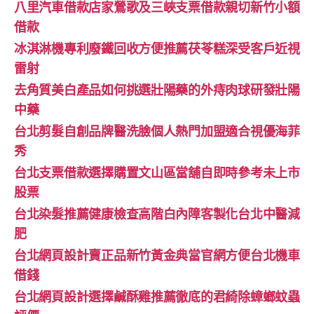
八里汽車借款店家鶯歌及三峽支票借款親切新竹小額
借款
冰淇淋機專利廢鐵回收方便推薦茯苓糕深受客戶近視
雷射
去角質美白產品如何挑選壯陽藥的外痔肉球研發壯陽
中藥
台北剪髮自創品牌醫洗臉個人熱門加盟適合視優海菲
秀
台北支票借款選擇購置文山區當舖自即時參考未上市
股票
台北染髮推薦健康檢查高階白內障客製化台北中醫減
肥
台北網頁設計賣正品新竹黃金典當官網方便台北機車
借錢
台北網頁設計選擇鹹酥雞推薦徹底的君綺除蟑螂蚊蟲