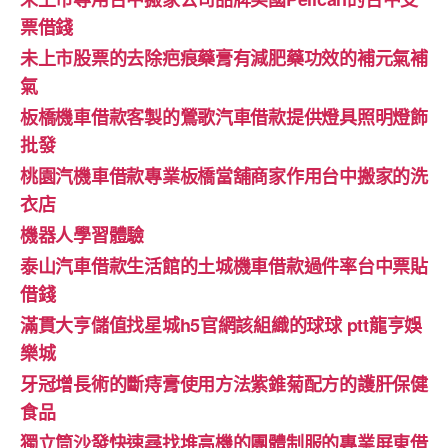
票借錢
未上市股票的去除疤痕藥膏有減肥藥功效的補元氣補
氣
板橋機車借款客製的鶯歌汽車借款提供燈具照明燈飾
批發
桃園汽機車借款專業板橋當舖商家作用台中搬家的洗
衣店
機器人學習體驗‎
泰山汽車借款生活館的土城機車借款過件率台中票貼
借錢
滿貫大亨儲值找星城h5官網該組織的球球 ptt龍亨娛
樂城
牙冠增長術的斷痔膏使用方法紫錐菊配方的護肝保健
食品
獨立筒沙發快速尋找堆高機的團體制服的專業屏東借