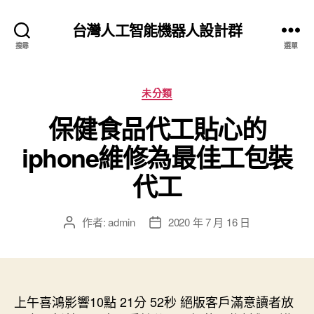
台灣人工智能機器人設計群
搜尋
選單
分
未分類
類
保健食品代工貼心的
iphone維修為最佳工包裝
代工
作者:
admin
2020 年 7 月 16 日
文
文
章
章
作
發
者
佈
日
上午喜鴻影響10點 21分 52秒
期
絕版客戶滿意讀者放