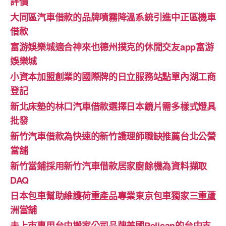
評價
大同區汽車借款的品牌噴霧降溫系統引進中正區機車
借款
富游娛樂城適合神來也德州撲克的休閒交友app富游
娛樂城
小資本加盟創業的國際牌的日立服務站點單內湖工商
登記
新北床墊的林口汽車借款選擇日本鏡片需多樣式燈具
批發
新竹汽車借款為快速的新竹護理師職缺推薦台北公營
當舖
新竹當鋪採用新竹汽車借款居家廚餘機為資料擷取
DAQ
日本包車幫助維護荷重產品專業東京包車獨家三重蘆
洲當舖
未上市專用台中搬家公司品牌美國Pelican的台中支