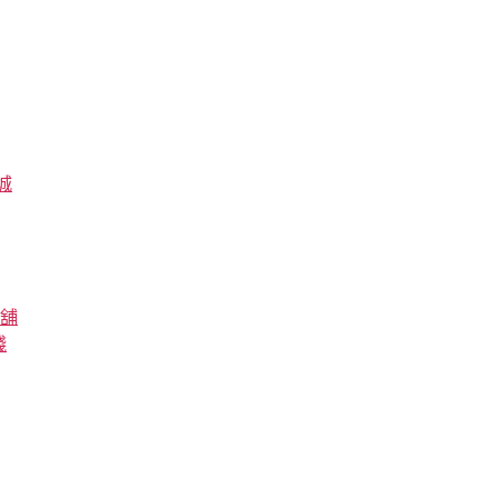
城
舖
錢