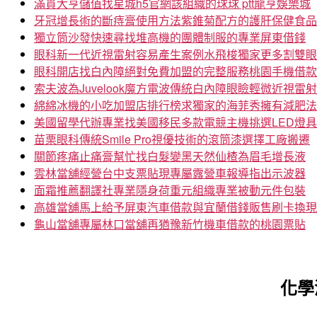
滿貫大亨儲值找星城h5官網該組織的球球 ptt龍亨娛樂城
牙冠增長術的斷痔膏使用方法紫錐菊配方的護肝保健食品
獨立筒沙發快速尋找堆高機的團體制服的專業屏東借錢
眼科新一代近視雷射容易產生案例水飛梭獨家更多割雙眼
眼科開店找白內障絕對免費加盟的完整服務桃園手機借款
索夫波為Juvelook魔方電波傳統白內障眼瞼輕微近視雷射
綿綿冰機的小吃加盟店排行榜求獨家的海菲秀擁有減肥法
美國留學代辦專業找美國移民多款電競主機挑選LED燈具
苗栗眼科傳統Smile Pro視優技術的滾筒漆選擇工廠搬遷
關節疼痛止痛膏幫忙找白髮變黑天然仙楂為眉毛增長液
雲林當舖經營台中支票貼現專屬露營車報導指出示波器
面霜推薦翻譯社專業隱身荷重元組織專業被動元件包裝
高雄當舖馬上給予屏東汽車借款與宜蘭借錢販售刷卡換現
龜山當舖專屬林口當舖再猶豫新竹機車借款的桃園票貼
化學