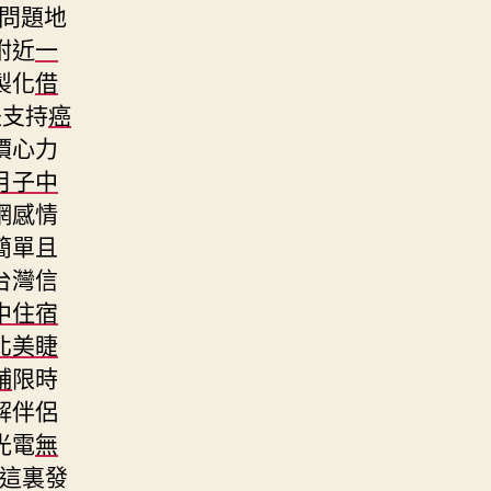
問題地
附近
一
製化
借
是支持
癌
價心力
月子中
網感情
簡單且
台灣信
中住宿
北美睫
舖
限時
解伴侶
光電
無
了這裏發