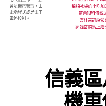
會是機電裝置，由
綿綿冰機的小吃加
電腦程式或是電子
苗栗眼科傳統S
電路控制。
雲林當舖經營
高雄當舖馬上給
信義區
機車