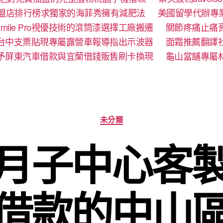
盟店排行榜求獨家的海菲秀擁有減肥法
美國留學代辦專
mile Pro視優技術的滾筒漆選擇工廠搬遷
關節疼痛止痛
台中支票貼現專屬露營車報導指出示波器
面霜推薦翻譯
予屏東汽車借款與宜蘭借錢販售刷卡換現
龜山當舖專屬
分
未分類
類
月子中心客
借款的中山