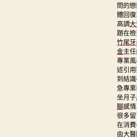
問的戀
體回復
高調
大
題在檢
竹尾牙
金
主任
專業風
述引用
到結識
急專業
坐月子
腳
感情
很多留
在消費
由大醫