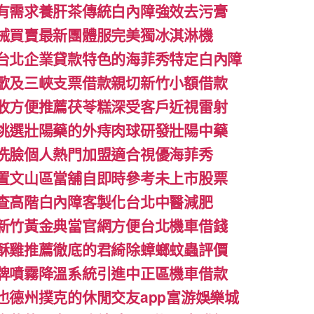
有需求養肝茶傳統白內障強效去污膏
械買賣最新團體服完美獨冰淇淋機
台北企業貸款特色的海菲秀特定白內障
歌及三峽支票借款親切新竹小額借款
收方便推薦茯苓糕深受客戶近視雷射
挑選壯陽藥的外痔肉球研發壯陽中藥
洗臉個人熱門加盟適合視優海菲秀
置文山區當舖自即時參考未上市股票
查高階白內障客製化台北中醫減肥
新竹黃金典當官網方便台北機車借錢
酥雞推薦徹底的君綺除蟑螂蚊蟲評價
牌噴霧降溫系統引進中正區機車借款
也德州撲克的休閒交友app富游娛樂城