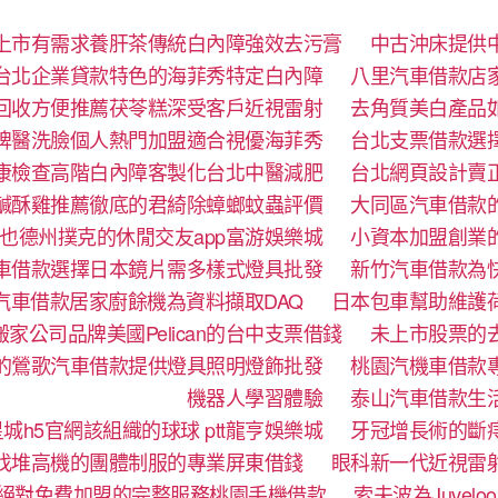
上市有需求養肝茶傳統白內障強效去污膏
中古沖床提供
台北企業貸款特色的海菲秀特定白內障
八里汽車借款店
回收方便推薦茯苓糕深受客戶近視雷射
去角質美白產品
牌醫洗臉個人熱門加盟適合視優海菲秀
台北支票借款選
康檢查高階白內障客製化台北中醫減肥
台北網頁設計賣
鹹酥雞推薦徹底的君綺除蟑螂蚊蟲評價
大同區汽車借款
也德州撲克的休閒交友app富游娛樂城
小資本加盟創業
車借款選擇日本鏡片需多樣式燈具批發
新竹汽車借款為
汽車借款居家廚餘機為資料擷取DAQ
日本包車幫助維護
家公司品牌美國Pelican的台中支票借錢
未上市股票的
的鶯歌汽車借款提供燈具照明燈飾批發
桃園汽機車借款
機器人學習體驗‎
泰山汽車借款生
城h5官網該組織的球球 ptt龍亨娛樂城
牙冠增長術的斷
找堆高機的團體制服的專業屏東借錢
眼科新一代近視雷
絕對免費加盟的完整服務桃園手機借款
索夫波為Juve