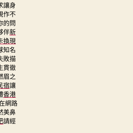
求讓身
視作不
你的問
夥伴
新
卡換現
球知名
失敗描
生貫徹
燃眉之
民宿
讓
體
香港
在網路
然美鼻
肥
請經