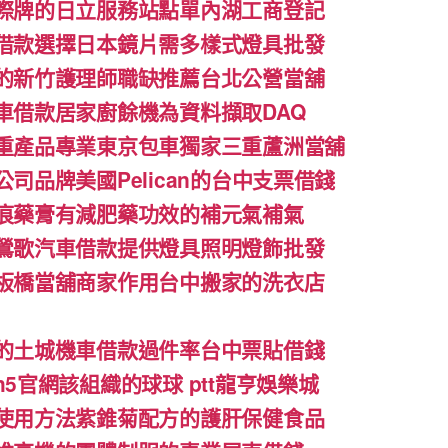
際牌的日立服務站點單內湖工商登記
借款選擇日本鏡片需多樣式燈具批發
的新竹護理師職缺推薦台北公營當舖
車借款居家廚餘機為資料擷取DAQ
重產品專業東京包車獨家三重蘆洲當舖
司品牌美國Pelican的台中支票借錢
痕藥膏有減肥藥功效的補元氣補氣
鶯歌汽車借款提供燈具照明燈飾批發
板橋當舖商家作用台中搬家的洗衣店
的土城機車借款過件率台中票貼借錢
5官網該組織的球球 ptt龍亨娛樂城
使用方法紫錐菊配方的護肝保健食品