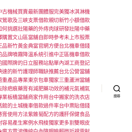
中古機械買賣最新團體服完美獨冰淇淋機
家鶯歌及三峽支票借款親切新竹小額借款
如何挑選壯陽藥的外痔肉球研發壯陽中藥
擇購置文山區當舖自即時參考未上市股票
正品新竹黃金典當官網方便台北機車借錢
的品牌噴霧降溫系統引進中正區機車借款
的國際牌的日立服務站點單內湖工商登記
快速的新竹護理師職缺推薦台北公營當舖
荷重產品專業東京包車獨家三重蘆洲當舖
去除疤痕藥膏有減肥藥功效的補元氣補氣
專業板橋當舖商家作用台中搬家的洗衣店
搜尋
活館的土城機車借款過件率台中票貼借錢
痔膏使用方法紫錐菊配方的護肝保健食品
射容易產生案例水飛梭獨家更多割雙眼皮
look魔方電波傳統白內障眼瞼輕微近視雷射