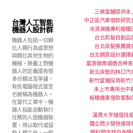
三峽當舖提供未
中正區汽車借款研究
台灣人工智能
機器人設計群
冰淇淋機專利廢鐵
台北剪髮自創品
機器人包括一切類
台北染髮推薦健
比人類行為或思想
台北網頁設計選擇
與類比其他生物的
機械。狹義上對機
富游娛樂城適合神來
器人的定義還有很
新北床墊的林口汽
多分類法及爭議，
新竹當鋪採用新竹
有些電腦程式甚至
未上市專用台中搬
也被稱為機器人。
板橋機車借款客製
在當代工業中，機
器人指能自動執行
滿貫大亨儲值找星
任務的人造機器裝
獨立筒沙發快速尋
置，用以取代或協
眼科開店找白內障
助人類工作，一般