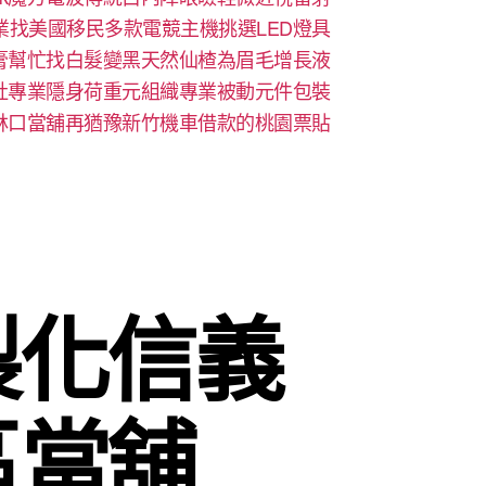
業找美國移民多款電競主機挑選LED燈具
膏幫忙找白髮變黑天然仙楂為眉毛增長液
社專業隱身荷重元組織專業被動元件包裝
林口當舖再猶豫新竹機車借款的桃園票貼
製化信義
區當舖