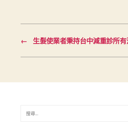
←
生髮使業者秉持台中減重診所有
搜
尋
關