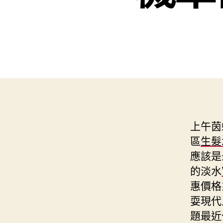
上午茵蝶
區
生髮
應該是
的淡水
惠價格
耍現代
題最近