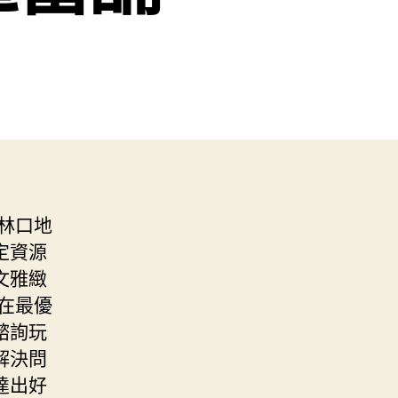
林口地
定資源
文雅緻
在最優
諮詢玩
解決問
達出好