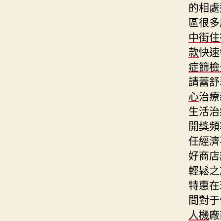
的相處
區很多
中街住
款
快速
症篩檢
請蕾舒
心
治療
生活治
開獎頻
任經濟
好商店
輕鬆之
特惠在
間對于
人機
廠