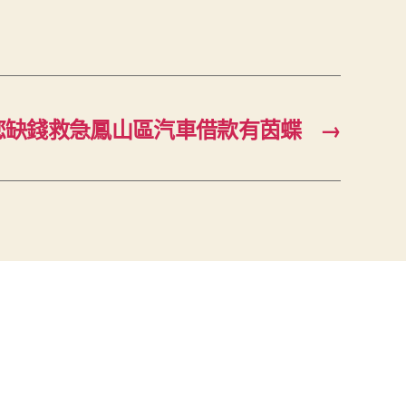
您缺錢救急鳳山區汽車借款有茵蝶
→