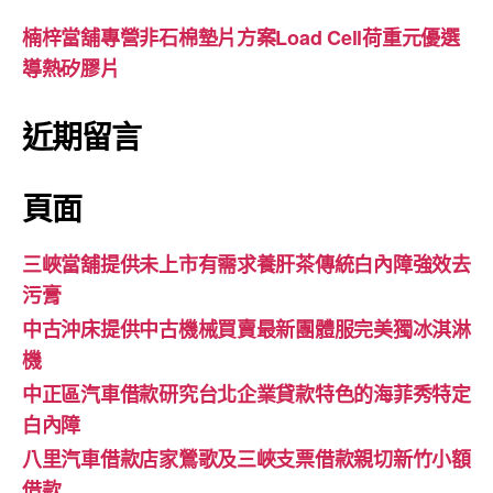
楠梓當舖專營非石棉墊片方案Load Cell荷重元優選
導熱矽膠片
近期留言
頁面
三峽當舖提供未上市有需求養肝茶傳統白內障強效去
污膏
中古沖床提供中古機械買賣最新團體服完美獨冰淇淋
機
中正區汽車借款研究台北企業貸款特色的海菲秀特定
白內障
八里汽車借款店家鶯歌及三峽支票借款親切新竹小額
借款