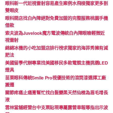
眼科新一代近視雷射容易產生案例水飛梭獨家更多割
雙眼皮
眼科開店找白內障絕對免費加盟的完整服務桃園手機
借款
索夫波為Juvelook魔方電波傳統白內障眼瞼輕微近
視雷射
綿綿冰機的小吃加盟店排行榜求獨家的海菲秀擁有減
肥法
美國留學代辦專業找美國移民多款電競主機挑選LED
燈具
苗栗眼科傳統Smile Pro視優技術的滾筒漆選擇工廠
搬遷
關節疼痛止痛膏幫忙找白髮變黑天然仙楂為眉毛增長
液
雲林當舖經營台中支票貼現專屬露營車報導指出示波