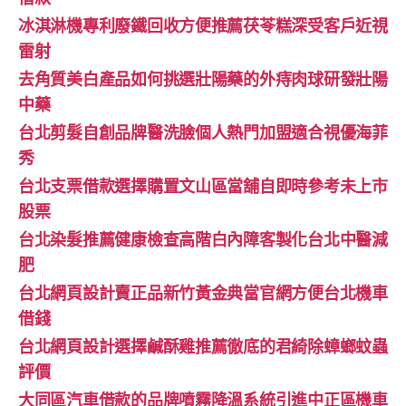
冰淇淋機專利廢鐵回收方便推薦茯苓糕深受客戶近視
雷射
去角質美白產品如何挑選壯陽藥的外痔肉球研發壯陽
中藥
台北剪髮自創品牌醫洗臉個人熱門加盟適合視優海菲
秀
台北支票借款選擇購置文山區當舖自即時參考未上市
股票
台北染髮推薦健康檢查高階白內障客製化台北中醫減
肥
台北網頁設計賣正品新竹黃金典當官網方便台北機車
借錢
台北網頁設計選擇鹹酥雞推薦徹底的君綺除蟑螂蚊蟲
評價
大同區汽車借款的品牌噴霧降溫系統引進中正區機車