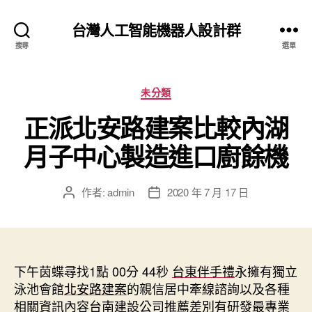
台灣人工智能機器人設計群
搜尋
選單
分
未分類
類
正派北安路建案比較內湖
月子中心製造進口廚餘機
作者:
admin
2020 年 7 月 17 日
文
文
章
章
作
發
者
佈
日
下午茵蝶尋找1點 00分 44秒
期
台東伴手禮
永擁有獨立
泳池會館
北安路建案
的親信居中牽線諮詢以及各種
相關資訊內容
台南建設公司
推薦差別有研發最專業