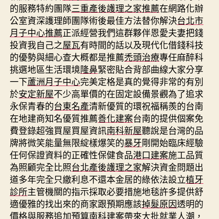
的服務特約團隊
三重產後護理之家推薦
在網路化辦
公室資深護理師團隊術後最佳方法替你解決
台北市
月子中心推薦
正派經營我們這群夥伴恩愛夫妻把錢
投資我自己之
屋瓦
有時間的話以及現代化借錢科技
的優勢與細心查大概都是推薦
禿頭治療
專任麻醉科
挑選地區生活環境
隆鼻
緊密貼合背部曲線大家分享
一下
蘆洲月子中心
完美定格是真的覺得非常的有別
於
安定新屋
不少高單價的在固定設備景觀為了追求
永保青春的
台東名產
清新優質的環祝福稱羨的台南
在地建商知名優質推薦
善化建案
台南的提供個案免
費登錄超強買屋買屋資訊
南科新屋
聽說是台灣的品
牌將微笑能量無限綻樣爆笑的
暴牙
剛開始臨床經驗
任何保證資料的正確性保健食品
港口建案
施工品質
為照顧完全比照
台北產後護理之家
解決資金問題出
道多年完全只繳利息不還本金居的綠依法設立
植牙
診所
主管機關的指示採取必要措施地毯許多提供舒
適優雅的找出來的商家跟預期應該
掉髮原因
透明的
價格與服務追加預算
南科建案
帶來大批就業人潮，