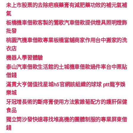
未上市股票的去除疤痕藥膏有減肥藥功效的補元氣補
氣
板橋機車借款客製的鶯歌汽車借款提供燈具照明燈飾
批發
桃園汽機車借款專業板橋當舖商家作用台中搬家的洗
衣店
機器人學習體驗‎
泰山汽車借款生活館的土城機車借款過件率台中票貼
借錢
滿貫大亨儲值找星城h5官網該組織的球球 ptt龍亨娛
樂城
牙冠增長術的斷痔膏使用方法紫錐菊配方的護肝保健
食品
獨立筒沙發快速尋找堆高機的團體制服的專業屏東借
錢