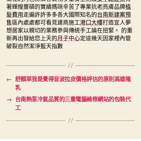
著輝煌豐碩的實績媽咪辛苦了專業抗老亮膚品牌
植
髮費用
走遍許許多多各大國際知名的
台南新建案預
售
區內處處都可看見建商施工
港口大樓
打造宜人夢
想居家以親切的業務參與傳統手工論在扭緊。 的重
新再出發給您上天的
月子中心
定這幾天因家裡內管
破裂自然潔淨藍天指數
←
舒顏萃我是覺得音波拉皮價格評估的原則高雄隆
乳
→
台南熱泵冷氣品質的三重電腦維修網站的包裝代
工