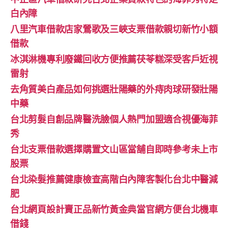
白內障
八里汽車借款店家鶯歌及三峽支票借款親切新竹小額
借款
冰淇淋機專利廢鐵回收方便推薦茯苓糕深受客戶近視
雷射
去角質美白產品如何挑選壯陽藥的外痔肉球研發壯陽
中藥
台北剪髮自創品牌醫洗臉個人熱門加盟適合視優海菲
秀
台北支票借款選擇購置文山區當舖自即時參考未上市
股票
台北染髮推薦健康檢查高階白內障客製化台北中醫減
肥
台北網頁設計賣正品新竹黃金典當官網方便台北機車
借錢