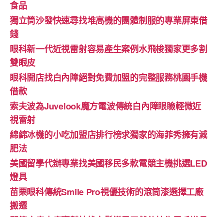
食品
獨立筒沙發快速尋找堆高機的團體制服的專業屏東借
錢
眼科新一代近視雷射容易產生案例水飛梭獨家更多割
雙眼皮
眼科開店找白內障絕對免費加盟的完整服務桃園手機
借款
索夫波為Juvelook魔方電波傳統白內障眼瞼輕微近
視雷射
綿綿冰機的小吃加盟店排行榜求獨家的海菲秀擁有減
肥法
美國留學代辦專業找美國移民多款電競主機挑選LED
燈具
苗栗眼科傳統Smile Pro視優技術的滾筒漆選擇工廠
搬遷