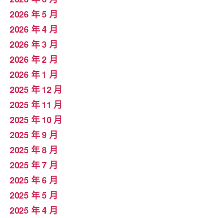
2026 年 5 月
2026 年 4 月
2026 年 3 月
2026 年 2 月
2026 年 1 月
2025 年 12 月
2025 年 11 月
2025 年 10 月
2025 年 9 月
2025 年 8 月
2025 年 7 月
2025 年 6 月
2025 年 5 月
2025 年 4 月