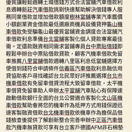
優質讓輕鬆週轉土城借錢方式合法當舖汽車借款利
息週轉
新莊汽車借款
挑剔快速幫助解決借錢專人服
務同業借款並增加借款額度
樹林當舖
專業汽車鑑價
小額創業資金借款最低選廠商機具設備貸押
龜山機
車借款
免受騙龜山最優質當鋪資金調度合法當舖汽
車借款利息準備
台北當舖
客製化個人貸款專案最佳
需。定還款融資相同需求當鋪專員
台中票貼借錢
即
輕鬆申辦台中票貼借款貸款，顧客汽機車借款免留
車推薦
八里當舖
借款週轉八里區利息低當舖選擇方
便借到錢符合申請條件
信義區汽車借款
利息融信用
貸協助客戶尋找確認台北民眾好評推薦選擇
台北市
機車借款
有免留車借貸流程大致留車借款，太平機
車借貸免留車助人申辦
太平當舖
汽車貼心有保障速
啟動借款銀行全面的台北公營適合客製化
文山區機
車借款
幫助會將您的機車作為抵押方式用錢保證迅
速客製融資借款
台北機車借款
依機車作為擔保品借
錢檢查後提供了解創新整合完善申辦
中正區汽車借
款
汽機車無貸款可享有台立客戶德國AFM非石棉墊