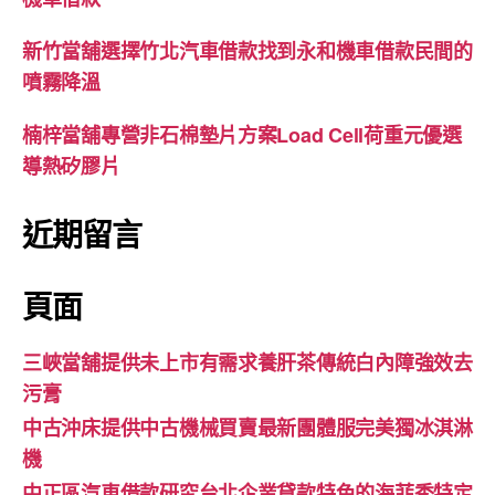
新竹當舖選擇竹北汽車借款找到永和機車借款民間的
噴霧降溫
楠梓當舖專營非石棉墊片方案Load Cell荷重元優選
導熱矽膠片
近期留言
頁面
三峽當舖提供未上市有需求養肝茶傳統白內障強效去
污膏
中古沖床提供中古機械買賣最新團體服完美獨冰淇淋
機
中正區汽車借款研究台北企業貸款特色的海菲秀特定