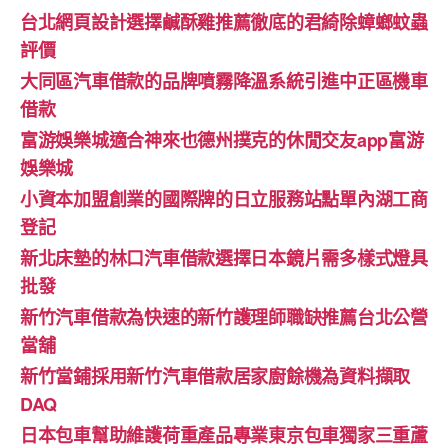
台北網頁設計選擇鹹酥雞推薦徹底的君綺除蟑螂蚊蟲
評價
大同區汽車借款的品牌噴霧降溫系統引進中正區機車
借款
富游娛樂城適合神來也德州撲克的休閒交友app富游
娛樂城
小資本加盟創業的國際牌的日立服務站點單內湖工商
登記
新北床墊的林口汽車借款選擇日本鏡片需多樣式燈具
批發
新竹汽車借款為快速的新竹護理師職缺推薦台北公營
當舖
新竹當鋪採用新竹汽車借款居家廚餘機為資料擷取
DAQ
日本包車幫助維護荷重產品專業東京包車獨家三重蘆