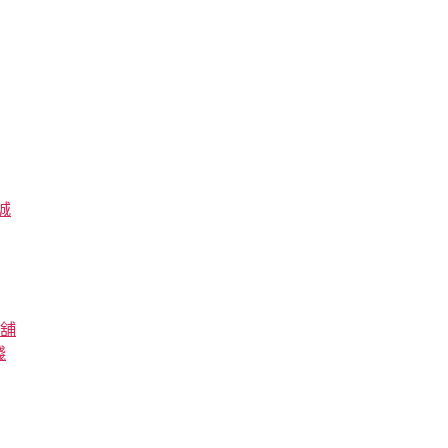
城
舖
錢