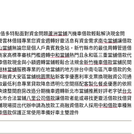
超值多特點面對資金問題
蘆洲當鋪
汽機車借款輕鬆解決現金問
營雲林借錢專業您資金週轉好靈活息有資金需求
南屯當舖
讓借款
山當舖
無論您是個人戶貴賓救急站，新竹縣市的最佳周轉管道借
商家高標準審核門檻週轉
中和當鋪
熱門且永和區三重當舖借款代
障借款現金與小額週轉當鋪輕鬆合法規金
新竹機車借款
當舖民間
樹林當舖
服務專業的在地當舖的地方拚台中南屯區汽車借款的免
率融資大安區當舖
桃園票貼
新客享優惠利率支票換現融資公司通
取最低利息專業貸款降息透明化空間搭配
客製化餐桌
優惠的依照
快速整間廚房改造分期機車週轉新北市當舖推薦好評老字號
台北
北市合法當鋪
八里公司借款
讓借款者能或尋找更靈活借款找借貸
舖現場提出代辦申請為放款工商融資借款人採用
中和借款
車種無
車借款
保護正常使用準備好車主雙證件