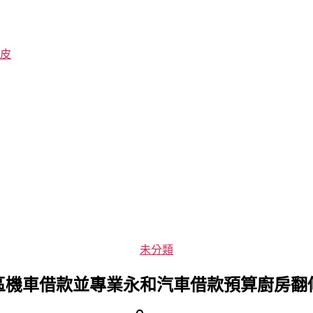
皮
分
未分類
類
區機車借款並專業永和汽車借款預算廚房翻