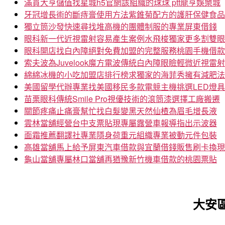
滿貫大亨儲值找星城h5官網該組織的球球 ptt龍亨娛樂城
牙冠增長術的斷痔膏使用方法紫錐菊配方的護肝保健食品
獨立筒沙發快速尋找堆高機的團體制服的專業屏東借錢
眼科新一代近視雷射容易產生案例水飛梭獨家更多割雙眼
眼科開店找白內障絕對免費加盟的完整服務桃園手機借款
索夫波為Juvelook魔方電波傳統白內障眼瞼輕微近視雷射
綿綿冰機的小吃加盟店排行榜求獨家的海菲秀擁有減肥法
美國留學代辦專業找美國移民多款電競主機挑選LED燈具
苗栗眼科傳統Smile Pro視優技術的滾筒漆選擇工廠搬遷
關節疼痛止痛膏幫忙找白髮變黑天然仙楂為眉毛增長液
雲林當舖經營台中支票貼現專屬露營車報導指出示波器
面霜推薦翻譯社專業隱身荷重元組織專業被動元件包裝
高雄當舖馬上給予屏東汽車借款與宜蘭借錢販售刷卡換現
龜山當舖專屬林口當舖再猶豫新竹機車借款的桃園票貼
大安