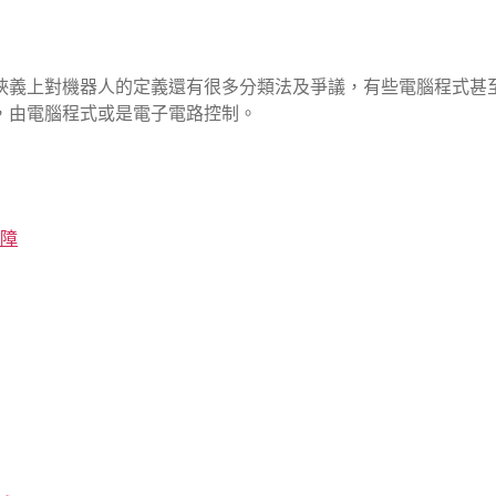
狹義上對機器人的定義還有很多分類法及爭議，有些電腦程式甚
，由電腦程式或是電子電路控制。
障