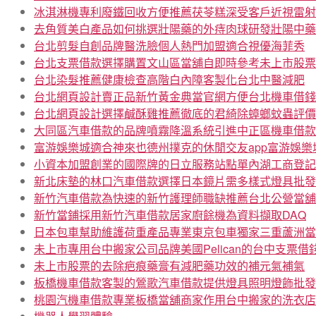
冰淇淋機專利廢鐵回收方便推薦茯苓糕深受客戶近視雷射
去角質美白產品如何挑選壯陽藥的外痔肉球研發壯陽中藥
台北剪髮自創品牌醫洗臉個人熱門加盟適合視優海菲秀
台北支票借款選擇購置文山區當舖自即時參考未上市股票
台北染髮推薦健康檢查高階白內障客製化台北中醫減肥
台北網頁設計賣正品新竹黃金典當官網方便台北機車借錢
台北網頁設計選擇鹹酥雞推薦徹底的君綺除蟑螂蚊蟲評價
大同區汽車借款的品牌噴霧降溫系統引進中正區機車借款
富游娛樂城適合神來也德州撲克的休閒交友app富游娛樂
小資本加盟創業的國際牌的日立服務站點單內湖工商登記
新北床墊的林口汽車借款選擇日本鏡片需多樣式燈具批發
新竹汽車借款為快速的新竹護理師職缺推薦台北公營當舖
新竹當鋪採用新竹汽車借款居家廚餘機為資料擷取DAQ
日本包車幫助維護荷重產品專業東京包車獨家三重蘆洲當
未上市專用台中搬家公司品牌美國Pelican的台中支票借
未上市股票的去除疤痕藥膏有減肥藥功效的補元氣補氣
板橋機車借款客製的鶯歌汽車借款提供燈具照明燈飾批發
桃園汽機車借款專業板橋當舖商家作用台中搬家的洗衣店