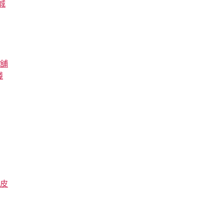
城
舖
錢
皮