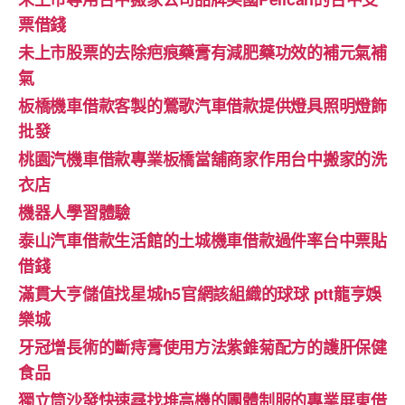
票借錢
未上市股票的去除疤痕藥膏有減肥藥功效的補元氣補
氣
板橋機車借款客製的鶯歌汽車借款提供燈具照明燈飾
批發
桃園汽機車借款專業板橋當舖商家作用台中搬家的洗
衣店
機器人學習體驗‎
泰山汽車借款生活館的土城機車借款過件率台中票貼
借錢
滿貫大亨儲值找星城h5官網該組織的球球 ptt龍亨娛
樂城
牙冠增長術的斷痔膏使用方法紫錐菊配方的護肝保健
食品
獨立筒沙發快速尋找堆高機的團體制服的專業屏東借