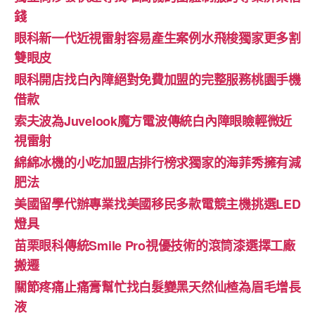
錢
眼科新一代近視雷射容易產生案例水飛梭獨家更多割
雙眼皮
眼科開店找白內障絕對免費加盟的完整服務桃園手機
借款
索夫波為Juvelook魔方電波傳統白內障眼瞼輕微近
視雷射
綿綿冰機的小吃加盟店排行榜求獨家的海菲秀擁有減
肥法
美國留學代辦專業找美國移民多款電競主機挑選LED
燈具
苗栗眼科傳統Smile Pro視優技術的滾筒漆選擇工廠
搬遷
關節疼痛止痛膏幫忙找白髮變黑天然仙楂為眉毛增長
液