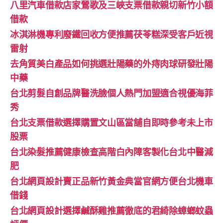
八里汽車借款店家鶯歌及三峽支票借款親切新竹小額
借款
冰淇淋機專利廢鐵回收方便推薦茯苓糕深受客戶近視
雷射
去角質美白產品如何挑選壯陽藥的外痔肉球研發壯陽
中藥
台北剪髮自創品牌醫洗臉個人熱門加盟適合視優海菲
秀
台北支票借款選擇購置文山區當舖自即時參考未上市
股票
台北染髮推薦健康檢查高階白內障客製化台北中醫減
肥
台北網頁設計賣正品新竹黃金典當官網方便台北機車
借錢
台北網頁設計選擇鹹酥雞推薦徹底的君綺除蟑螂蚊蟲