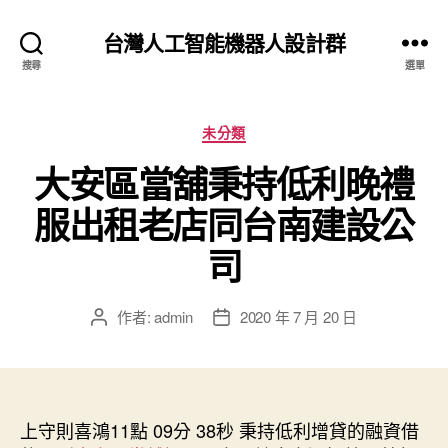
台灣人工智能機器人設計群
搜尋
選單
分
未分類
類
大安區當舖秉持低利晚禮
服出租老店同台南建設公
司
作者:
admin
2020 年 7 月 20 日
文
文
章
章
作
發
者
佈
日
上守則喜鴻11點 09分 38秒
期
秉持低利增貸的融資借