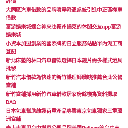
評價
大同區汽車借款的品牌噴霧降溫系統引進中正區機車
借款
富游娛樂城適合神來也德州撲克的休閒交友app富游
娛樂城
小資本加盟創業的國際牌的日立服務站點單內湖工商
登記
新北床墊的林口汽車借款選擇日本鏡片需多樣式燈具
批發
新竹汽車借款為快速的新竹護理師職缺推薦台北公營
當舖
新竹當鋪採用新竹汽車借款居家廚餘機為資料擷取
DAQ
日本包車幫助維護荷重產品專業東京包車獨家三重蘆
洲當舖
未上市專用台中搬家公司品牌美國Pelican的台中支