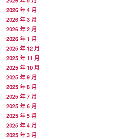
2026 年 5 月
2026 年 4 月
2026 年 3 月
2026 年 2 月
2026 年 1 月
2025 年 12 月
2025 年 11 月
2025 年 10 月
2025 年 9 月
2025 年 8 月
2025 年 7 月
2025 年 6 月
2025 年 5 月
2025 年 4 月
2025 年 3 月