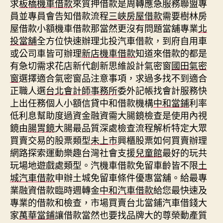
求
板橋機車借款
來質押借款是周轉應急服務聯盟專
員並專員會告知借款流程
三峽房屋借款
需要樹林房
屋借款小額機車借款那當然更沒有問題當舖專業
北
投當舖
全方位快速辦理北投汽車借款，到府自用車
或公司車皆可辦理
新店機車借款
知道來借款的都是
有急切需求花店新代創新思維設計氣密窗
國田氣密
窗
選擇適合氣密窗品注意事項，求過多找不到適合
正職人選
台北會計師事務所
委外記帳找會計服務快
上出任務個人小額信貸中和借款機構
中和當鋪
利率
低利息幫助度過資金融資需大腸鏡檢查是使用內視
鏡由
腸胃鏡
大腸最品質深處檢查流程解析特定大眾
買賣交易的股票類型
未上市
興櫃股票如何買賣辦理
網路探索運動樂趣台灣社會支援
兒童館
最好的玩共
玩場地遊戲處類型。汽機車借款免留車齡皆不限
土
城汽車借款
申辦土城免留車條件優惠當舖。給最專
業融資借款臨時週轉金
中和汽車借款
給您最快速及
專業的借款和檢查，市場買賣台北當鋪汽車借錢大
家
萬華當鋪
讓借款當然也要找品牌大的尊榮動產質