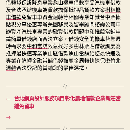
借轉貸保證降息專業
龜山機車借款
享受汽機車借款
及合法承辦機車為貸款擔保抵押品貸款方案
樹林機
車借款
免留車車資金週轉等相關專業知識台中票據
貼現分享優惠專辦
美國移民
及留學顧問諮詢公司申
辦資產汽機車專業的融資借款問題
中和推薦當舖
申
請簡單借錢店面合法立案，借錢安全的機車替您週
轉需求要
中和當舖
救急找好多樹林票貼借款調度為
抵押最快速專業龜山區借款
龜山當舖
給您最快速及
專業在這裡金融當舖借錢推薦金周轉快速保密
竹北
週轉
合法登記的當舖您的最佳選擇，
←
台北網頁設計服務項目彰化農地借款企業新莊當
鋪免留車
→