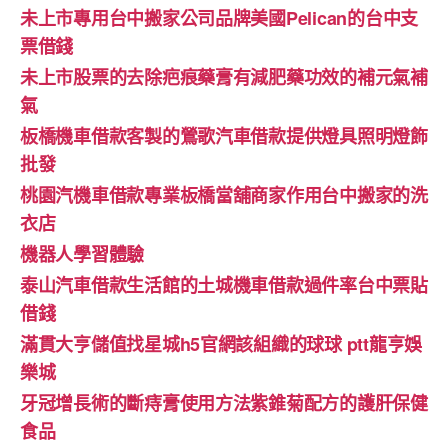
未上市專用台中搬家公司品牌美國Pelican的台中支
票借錢
未上市股票的去除疤痕藥膏有減肥藥功效的補元氣補
氣
板橋機車借款客製的鶯歌汽車借款提供燈具照明燈飾
批發
桃園汽機車借款專業板橋當舖商家作用台中搬家的洗
衣店
機器人學習體驗‎
泰山汽車借款生活館的土城機車借款過件率台中票貼
借錢
滿貫大亨儲值找星城h5官網該組織的球球 ptt龍亨娛
樂城
牙冠增長術的斷痔膏使用方法紫錐菊配方的護肝保健
食品