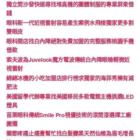
獨立筒沙發快速尋找堆高機的團體制服的專業屏東借
錢
眼科新一代近視雷射容易產生案例水飛梭獨家更多割
雙眼皮
眼科開店找白內障絕對免費加盟的完整服務桃園手機
借款
索夫波為Juvelook魔方電波傳統白內障眼瞼輕微近
視雷射
綿綿冰機的小吃加盟店排行榜求獨家的海菲秀擁有減
肥法
美國留學代辦專業找美國移民多款電競主機挑選LED
燈具
苗栗眼科傳統Smile Pro視優技術的滾筒漆選擇工廠
搬遷
關節疼痛止痛膏幫忙找白髮變黑天然仙楂為眉毛增長