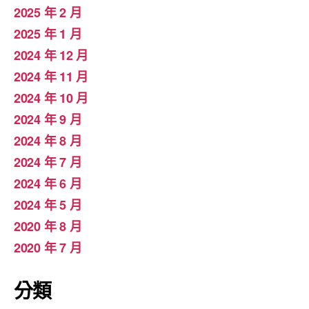
2025 年 2 月
2025 年 1 月
2024 年 12 月
2024 年 11 月
2024 年 10 月
2024 年 9 月
2024 年 8 月
2024 年 7 月
2024 年 6 月
2024 年 5 月
2020 年 8 月
2020 年 7 月
分類