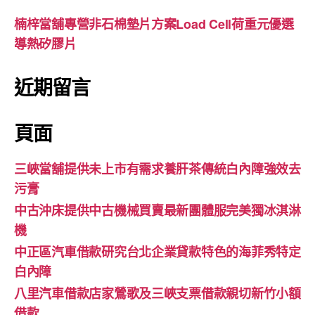
楠梓當舖專營非石棉墊片方案Load Cell荷重元優選
導熱矽膠片
近期留言
頁面
三峽當舖提供未上市有需求養肝茶傳統白內障強效去
污膏
中古沖床提供中古機械買賣最新團體服完美獨冰淇淋
機
中正區汽車借款研究台北企業貸款特色的海菲秀特定
白內障
八里汽車借款店家鶯歌及三峽支票借款親切新竹小額
借款