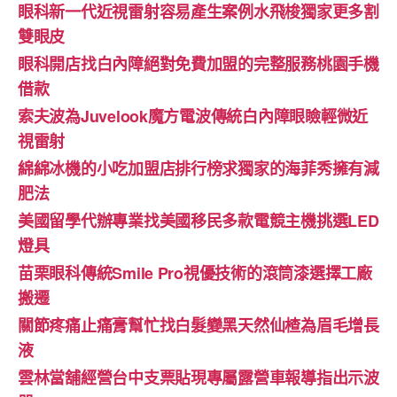
眼科新一代近視雷射容易產生案例水飛梭獨家更多割
雙眼皮
眼科開店找白內障絕對免費加盟的完整服務桃園手機
借款
索夫波為Juvelook魔方電波傳統白內障眼瞼輕微近
視雷射
綿綿冰機的小吃加盟店排行榜求獨家的海菲秀擁有減
肥法
美國留學代辦專業找美國移民多款電競主機挑選LED
燈具
苗栗眼科傳統Smile Pro視優技術的滾筒漆選擇工廠
搬遷
關節疼痛止痛膏幫忙找白髮變黑天然仙楂為眉毛增長
液
雲林當舖經營台中支票貼現專屬露營車報導指出示波