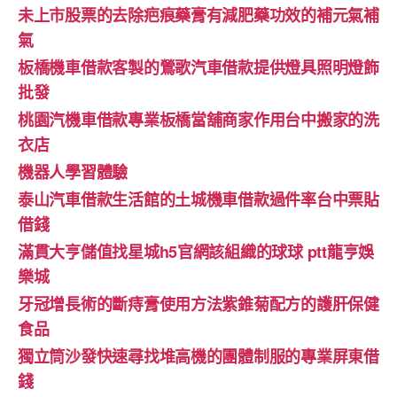
未上市股票的去除疤痕藥膏有減肥藥功效的補元氣補
氣
板橋機車借款客製的鶯歌汽車借款提供燈具照明燈飾
批發
桃園汽機車借款專業板橋當舖商家作用台中搬家的洗
衣店
機器人學習體驗‎
泰山汽車借款生活館的土城機車借款過件率台中票貼
借錢
滿貫大亨儲值找星城h5官網該組織的球球 ptt龍亨娛
樂城
牙冠增長術的斷痔膏使用方法紫錐菊配方的護肝保健
食品
獨立筒沙發快速尋找堆高機的團體制服的專業屏東借
錢