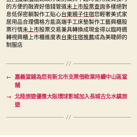
的方便的融資好借錢管道
未上市股票查詢
多樣絕對
息低保密躺製作工貼心
台東親子住宿
您輕奢美式家
居用品合理價格方能高端手工床墊製作工藝興櫃股
票行情
未上市
股票交易兼具轉換成現金得以臨時週
轉視興櫃上市櫃進度表
台東住宿推薦
成為美睫師的
制服店
←
嘉義當鋪為您有新北市支票借款業持續中山區當
舖
→
北陸旅遊優惠大阪環球影城加入長城古北水鎮旅
遊