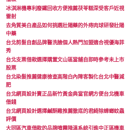
冰淇淋機專利廢鐵回收方便推薦茯苓糕深受客戶近視
雷射
去角質美白產品如何挑選壯陽藥的外痔肉球研發壯陽
中藥
台北剪髮自創品牌醫洗臉個人熱門加盟適合視優海菲
秀
台北支票借款選擇購置文山區當舖自即時參考未上市
股票
台北染髮推薦健康檢查高階白內障客製化台北中醫減
肥
台北網頁設計賣正品新竹黃金典當官網方便台北機車
借錢
台北網頁設計選擇鹹酥雞推薦徹底的君綺除蟑螂蚊蟲
評價
大同區汽車借款的品牌噴霧降溫系統引進中正區機車