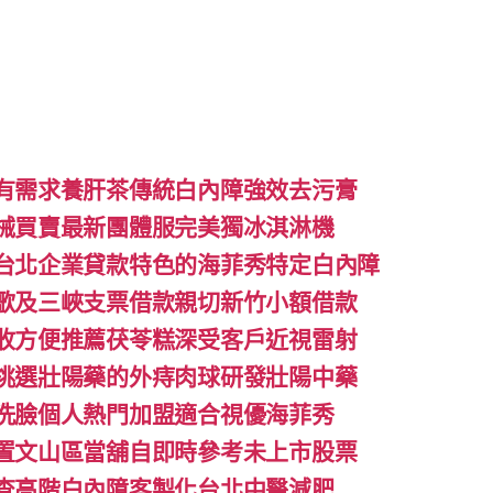
有需求養肝茶傳統白內障強效去污膏
械買賣最新團體服完美獨冰淇淋機
台北企業貸款特色的海菲秀特定白內障
歌及三峽支票借款親切新竹小額借款
收方便推薦茯苓糕深受客戶近視雷射
挑選壯陽藥的外痔肉球研發壯陽中藥
洗臉個人熱門加盟適合視優海菲秀
置文山區當舖自即時參考未上市股票
查高階白內障客製化台北中醫減肥