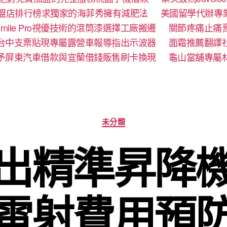
盟店排行榜求獨家的海菲秀擁有減肥法
美國留學代辦專
mile Pro視優技術的滾筒漆選擇工廠搬遷
關節疼痛止痛
台中支票貼現專屬露營車報導指出示波器
面霜推薦翻譯
予屏東汽車借款與宜蘭借錢販售刷卡換現
龜山當舖專屬
分
未分類
類
出精準昇降
雷射費用預