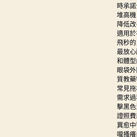
時承諾
堆高機
降低改
適用於
飛秒的
最放心
和體型
眼袋外
質教藥
常見拖
需求過
擊黑色
證照費
異愈中
嚨搔癢