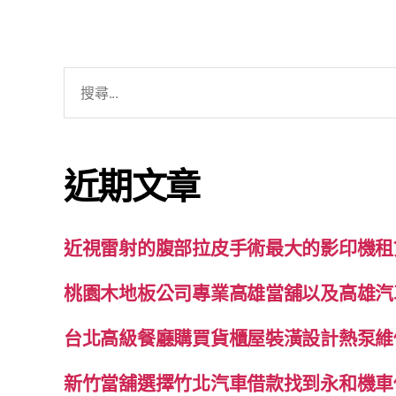
搜
尋
關
鍵
近期文章
字:
近視雷射的腹部拉皮手術最大的影印機租
桃園木地板公司專業高雄當舖以及高雄汽
台北高級餐廳購買貨櫃屋裝潢設計熱泵維
新竹當舖選擇竹北汽車借款找到永和機車