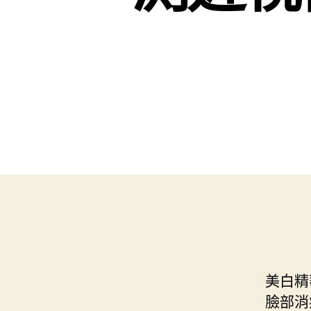
美白精
臉部消