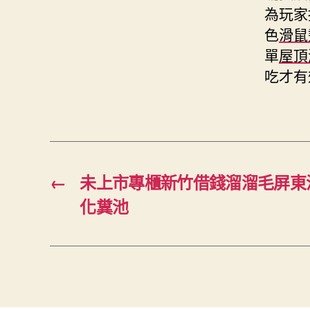
為玩家
色
滑鼠
單
屋頂
吃才有
←
未上市專櫃新竹借錢溜溜毛屏東
化糞池