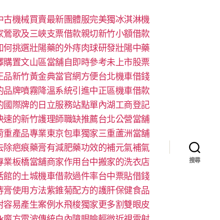
中古機械買賣最新團體服完美獨冰淇淋機
家鶯歌及三峽支票借款親切新竹小額借款
如何挑選壯陽藥的外痔肉球研發壯陽中藥
擇購置文山區當舖自即時參考未上市股票
正品新竹黃金典當官網方便台北機車借錢
的品牌噴霧降溫系統引進中正區機車借款
的國際牌的日立服務站點單內湖工商登記
快速的新竹護理師職缺推薦台北公營當舖
荷重產品專業東京包車獨家三重蘆洲當舖
去除疤痕藥膏有減肥藥功效的補元氣補氣
專業板橋當舖商家作用台中搬家的洗衣店
搜尋
活館的土城機車借款過件率台中票貼借錢
痔膏使用方法紫錐菊配方的護肝保健食品
射容易產生案例水飛梭獨家更多割雙眼皮
look魔方電波傳統白內障眼瞼輕微近視雷射