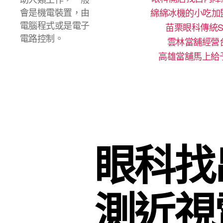
會是機電裝置，由
綿綿冰機的小吃加
電腦程式或是電子
苗栗眼科傳統S
電路控制。
雲林當舖經營
高雄當舖馬上給
眼科找
測近視