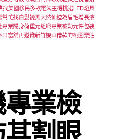
業找美國移民多款電競主機挑選LED燈具
膏幫忙找白髮變黑天然仙楂為眉毛增長液
社專業隱身荷重元組織專業被動元件包裝
林口當舖再猶豫新竹機車借款的桃園票貼
機專業檢
防其割眼