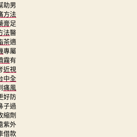
幫助男
痛方法
藥膏
足
方法
醫
脂茶
適
機
專屬
噴霧
有
考
近視
台中全
到
痛風
更好防
鼻子過
收縮劑
遠紫外
車借款