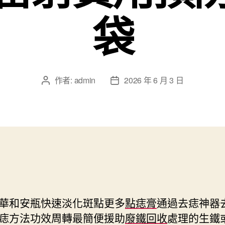
袋
作者:
admin
2026 年 6 月 3 日
文
文
章
章
作
發
者
佈
日
期
華和安瓶快速淡化斑點更多
點痣膏
通過去痣神器
痣方法功效周轉最簡便援助
廢鐵回收
處理的生鐵