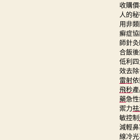
收購價
人的秘
用非類
癬症協
師針灸
合飯後
低利四
效去除
雷射
依
飛秒
產
藥
急性
禦力
祛
敏控制
減輕鼻
線冷光