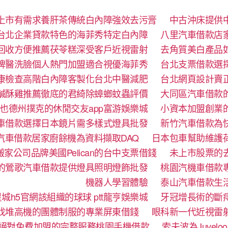
上市有需求養肝茶傳統白內障強效去污膏
中古沖床提供
台北企業貸款特色的海菲秀特定白內障
八里汽車借款店
回收方便推薦茯苓糕深受客戶近視雷射
去角質美白產品
牌醫洗臉個人熱門加盟適合視優海菲秀
台北支票借款選
康檢查高階白內障客製化台北中醫減肥
台北網頁設計賣
鹹酥雞推薦徹底的君綺除蟑螂蚊蟲評價
大同區汽車借款
也德州撲克的休閒交友app富游娛樂城
小資本加盟創業
車借款選擇日本鏡片需多樣式燈具批發
新竹汽車借款為
汽車借款居家廚餘機為資料擷取DAQ
日本包車幫助維護
家公司品牌美國Pelican的台中支票借錢
未上市股票的
的鶯歌汽車借款提供燈具照明燈飾批發
桃園汽機車借款
機器人學習體驗‎
泰山汽車借款生
城h5官網該組織的球球 ptt龍亨娛樂城
牙冠增長術的斷
找堆高機的團體制服的專業屏東借錢
眼科新一代近視雷
絕對免費加盟的完整服務桃園手機借款
索夫波為Juve