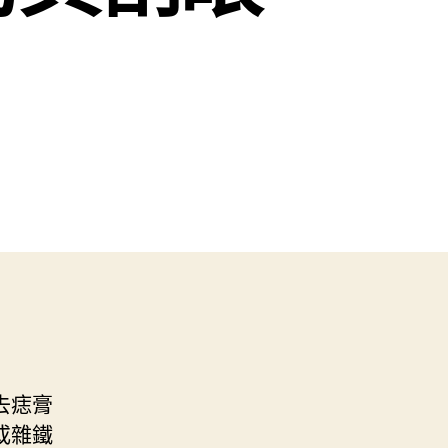
去痣膏
或雜鐵