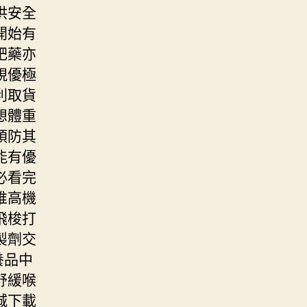
供安全
開始有
肥藥亦
視優極
利取貨
想體重
預防其
能有優
必看完
堆高機
飛梭打
製劑交
養品中
舒緩喉
城下載