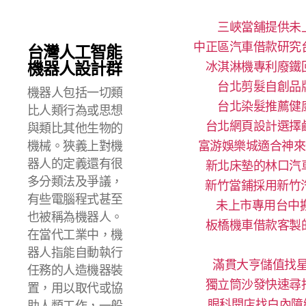
三峽當舖提供未
中正區汽車借款研究
台灣人工智能
機器人設計群
冰淇淋機專利廢鐵
台北剪髮自創品
機器人包括一切類
台北染髮推薦健
比人類行為或思想
台北網頁設計選擇
與類比其他生物的
機械。狹義上對機
富游娛樂城適合神來
器人的定義還有很
新北床墊的林口汽
多分類法及爭議，
新竹當鋪採用新竹
有些電腦程式甚至
未上市專用台中搬
也被稱為機器人。
板橋機車借款客製
在當代工業中，機
器人指能自動執行
滿貫大亨儲值找星
任務的人造機器裝
獨立筒沙發快速尋
置，用以取代或協
眼科開店找白內障
助人類工作，一般