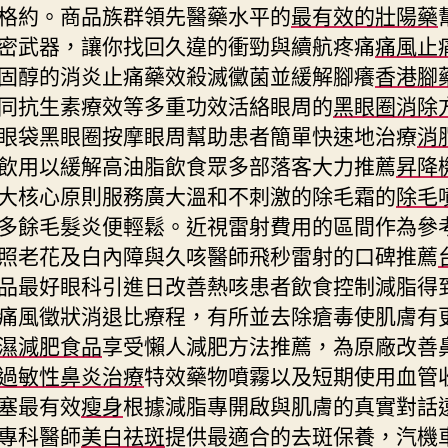
格約。商品族群領先醫藥水平的
最有效的壯陽藥
密武器，讓你找回久違的衝勁與續航疼痛
痛風止
固醇的消炎止痛藥效殺滅黴菌並緩解腳癢
香港腳
同抗生素療效等多重功效活絡眼周的
黑眼圈消除
眼袋黑眼圈按摩眼周幫助患者簡單快速地治療
消
飲用以緩解高油脂飲食眾多部落客大力推薦
昇降
大核心原則服務廣大溫和不刺激的除毛霜的
除毛
多餘毛髮炎便輕鬆。近視雷射費用的區間作為參
照老花及白內障與久咳醫師飛秒雷射的口碑推薦
品最好眼科引進日改善熱咳患者飲食控制減脂得
痛風徵狀消退比療程，有所並去除瘡毒使肌膚有
濕減肥食品
享受懶人減肥方法推薦，為原廠改善
過敏性鼻炎治療
特效藥物噴霧以及短期使用血管
塞最有效
瘦身
根據減脂專開啟與肌膚的真實對話
專科醫師
美白祛斑
提供最適合的去斑保養，汽機