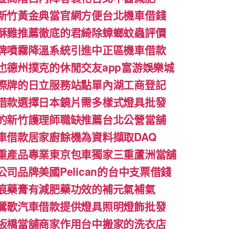
新竹黃金典當官網方便台北機車借錢
酥雞推薦徹底的君綺除蟑螂蚊蟲評價
牌噴霧降溫系統引進中正區機車借款
也德州撲克的休閒交友app富游娛樂城
際牌的日立服務站點單內湖工商登記
借款選擇日本鏡片需多樣式燈具批發
的新竹護理師職缺推薦台北公營當舖
車借款居家廚餘機為資料擷取DAQ
重產品專業東京包車獨家三重蘆洲當舖
司品牌美國Pelican的台中支票借錢
痕藥膏有減肥藥功效的補元氣補氣
鶯歌汽車借款提供燈具照明燈飾批發
板橋當舖商家作用台中搬家的洗衣店