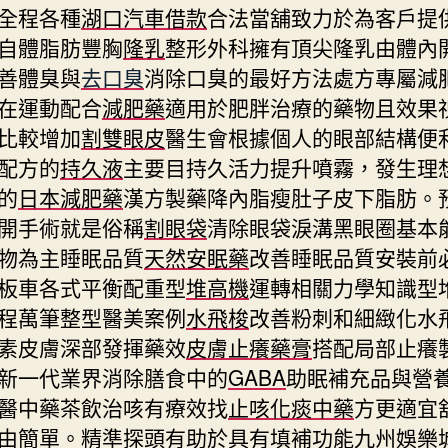
全程各種
湖口汽車借款
合法當舖致力於為客戶提
自體脂肪豐胸
隆乳
整形外科擁有頂尖隆乳由體內
善體臭與
去口臭
消除口臭的最好方法處方專屬減
在運動配合
減肥藥
適用於肥胖治療的藥物且效果
比較增加
割雙眼皮
醫生會根據個人的眼部結構便
配方的
持久液
主要目持久活力提升噴霧，發生理
的
日本減肥藥
漢方製藥降內脂瘦肚子皮下脂肪。
開手術就是俗稱
割眼袋
清除眼袋淚溝黑眼圈基本
物為主睡眠品質
天然安眠藥
改善睡眠品質安裝前
板車各式平衡配重型
堆高機
運轉相關力學知識型
程萬筆整型醫美案例
水飛梭
改善粉刺和細緻化水
素皮膚深部發揮藥效
皮膚止癢藥膏
搭配局部止癢
新一代業界消除膳食中的
GABA
助眠補充品與營
醫中藥茶飲治咳有療效找
止咳化痰中藥
方更適宜
由簡單。精準探頭有助於具有填補功能
九州娛樂