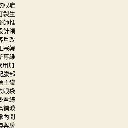
乾眼症
訂製生
醫師推
設計領
客戶改
正宗韓
新專維
飲用加
配腹部
題主袋
去眼袋
後君綺
填補淚
像內開
價與房