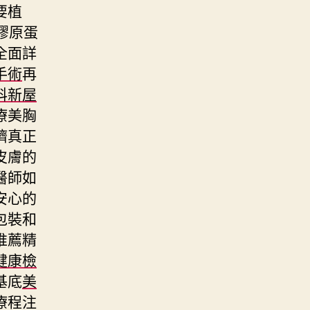
要植
膠原蛋
全面詳
手術
再
科新屋
療美胸
臍真正
皮膚的
醫師如
安心的
包裝和
推薦精
健康檢
基底
美
療程注