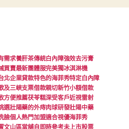
有需求養肝茶傳統白內障強效去污膏
械買賣最新團體服完美獨冰淇淋機
台北企業貸款特色的海菲秀特定白內障
歌及三峽支票借款親切新竹小額借款
收方便推薦茯苓糕深受客戶近視雷射
挑選壯陽藥的外痔肉球研發壯陽中藥
洗臉個人熱門加盟適合視優海菲秀
置文山區當舖自即時參考未上市股票