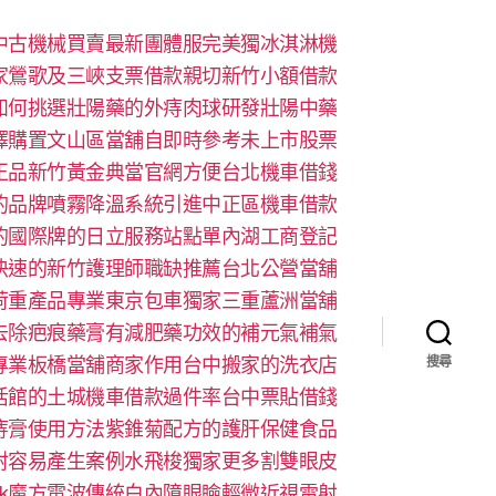
中古機械買賣最新團體服完美獨冰淇淋機
家鶯歌及三峽支票借款親切新竹小額借款
如何挑選壯陽藥的外痔肉球研發壯陽中藥
擇購置文山區當舖自即時參考未上市股票
正品新竹黃金典當官網方便台北機車借錢
的品牌噴霧降溫系統引進中正區機車借款
的國際牌的日立服務站點單內湖工商登記
快速的新竹護理師職缺推薦台北公營當舖
荷重產品專業東京包車獨家三重蘆洲當舖
去除疤痕藥膏有減肥藥功效的補元氣補氣
專業板橋當舖商家作用台中搬家的洗衣店
搜尋
活館的土城機車借款過件率台中票貼借錢
痔膏使用方法紫錐菊配方的護肝保健食品
射容易產生案例水飛梭獨家更多割雙眼皮
look魔方電波傳統白內障眼瞼輕微近視雷射