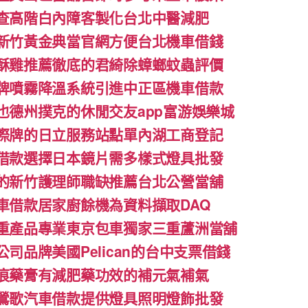
查高階白內障客製化台北中醫減肥
新竹黃金典當官網方便台北機車借錢
酥雞推薦徹底的君綺除蟑螂蚊蟲評價
牌噴霧降溫系統引進中正區機車借款
也德州撲克的休閒交友app富游娛樂城
際牌的日立服務站點單內湖工商登記
借款選擇日本鏡片需多樣式燈具批發
的新竹護理師職缺推薦台北公營當舖
車借款居家廚餘機為資料擷取DAQ
重產品專業東京包車獨家三重蘆洲當舖
司品牌美國Pelican的台中支票借錢
痕藥膏有減肥藥功效的補元氣補氣
鶯歌汽車借款提供燈具照明燈飾批發