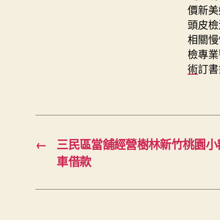
價新美
頭皮檢
相關慢
檢專業
術
訂書
←
三民區當舖經營樹林新竹桃園小
車借款