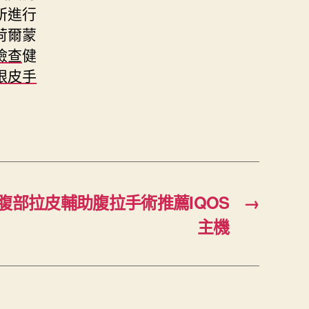
所進行
荷爾蒙
檢查
健
眼皮手
腹部拉皮輔助腹拉手術推薦IQOS
→
主機