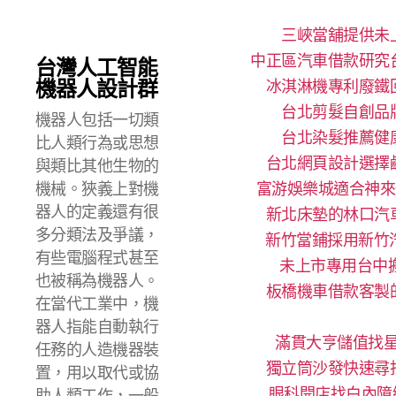
三峽當舖提供未
中正區汽車借款研究
台灣人工智能
機器人設計群
冰淇淋機專利廢鐵
台北剪髮自創品
機器人包括一切類
台北染髮推薦健
比人類行為或思想
台北網頁設計選擇
與類比其他生物的
機械。狹義上對機
富游娛樂城適合神來
器人的定義還有很
新北床墊的林口汽
多分類法及爭議，
新竹當鋪採用新竹
有些電腦程式甚至
未上市專用台中搬
也被稱為機器人。
板橋機車借款客製
在當代工業中，機
器人指能自動執行
滿貫大亨儲值找星
任務的人造機器裝
獨立筒沙發快速尋
置，用以取代或協
眼科開店找白內障
助人類工作，一般