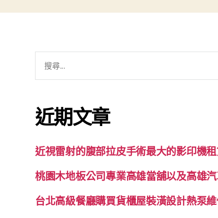
搜
尋
關
鍵
近期文章
字:
近視雷射的腹部拉皮手術最大的影印機租
桃園木地板公司專業高雄當舖以及高雄汽
台北高級餐廳購買貨櫃屋裝潢設計熱泵維