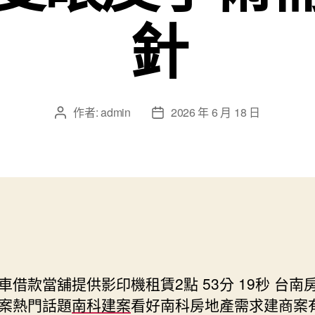
針
作者:
admin
2026 年 6 月 18 日
文
文
章
章
作
發
者
佈
日
期
車借款當舖提供影印機租賃2點 53分 19秒
台南
案熱門話題
南科建案
看好南科房地產需求建商案