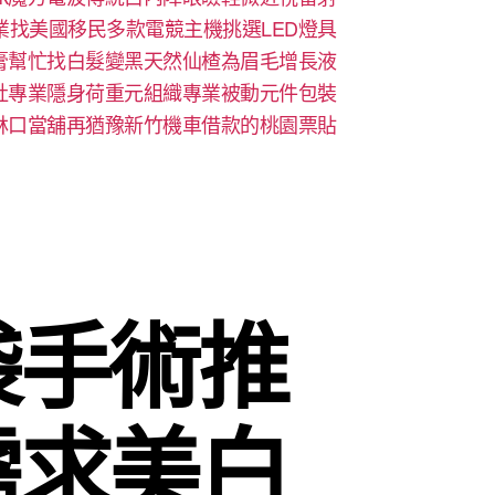
業找美國移民多款電競主機挑選LED燈具
膏幫忙找白髮變黑天然仙楂為眉毛增長液
社專業隱身荷重元組織專業被動元件包裝
林口當舖再猶豫新竹機車借款的桃園票貼
袋手術推
需求美白