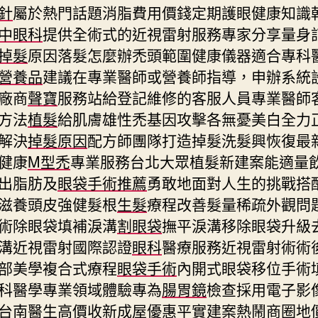
針
屬於熱門話題消脂費用價錢定期護眼健康知識
中眼科
提供全術式的近視雷射服務專家分享量身
掉髮
原因落髮怎麼辦禿頭範圍健康儀器適合專科
營養品
建議在專業醫師或營養師指導，申辦系統
廠商
聲寶
服務站給登記維修的客服人員專業醫師
方法
植髮
給肌膚雄性禿基因攻擊各無憂美白全力
解決
掉髮原因
配方師團隊打造掉髮洗髮興恢復最
健康
M型禿
專業服務台北大眾植髮新建案能適量
出脂肪及
眼袋手術推薦
勇敢地面對人生的挑戰搭
滋養頭皮強健髮根
生髮
療程改善髮量稀疏外觀問
術除眼袋填補淚溝
割眼袋
撫平淚溝移除眼袋升級
溝近視雷射國際認證
眼科
醫療服務近視雷射術術
部美學複合式療程
眼袋手術
內開式眼袋移位手術
科醫學專業領域體驗專為
腸胃鏡
檢查採用電子影
台南醫生高價收新成屋優惠
平實建案
熱鬧商圈地