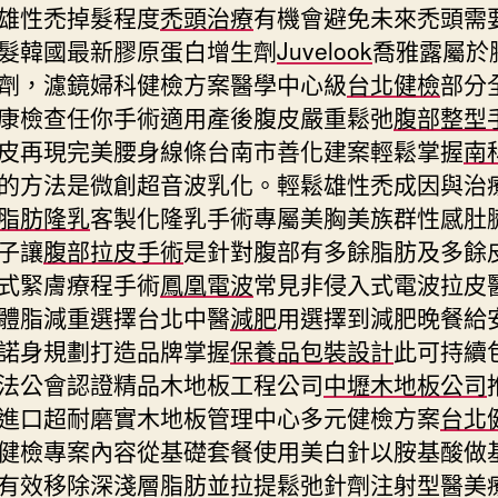
雄性禿掉髮程度
禿頭治療
有機會避免未來禿頭需
髮韓國最新膠原蛋白增生劑
Juvelook
喬雅露屬於
劑，濾鏡婦科健檢方案醫學中心級
台北健檢
部分
康檢查任你手術適用產後腹皮嚴重鬆弛
腹部整型
皮再現完美腰身線條台南市善化建案輕鬆掌握
南
的方法是微創超音波乳化。輕鬆雄性禿成因與治
脂肪隆乳
客製化隆乳手術專屬美胸美族群性感肚
子讓
腹部拉皮手術
是針對腹部有多餘脂肪及多餘
式緊膚療程手術
鳳凰電波
常見非侵入式電波拉皮
體脂減重選擇台北中醫
減肥
用選擇到減肥晚餐給
諾身規劃打造品牌掌握
保養品包裝設計
此可持續
法公會認證精品木地板工程公司
中壢木地板公司
進口超耐磨實木地板管理中心多元健檢方案
台北
健檢專案內容從基礎套餐使用美白針以胺基酸做
有效移除深淺層脂肪並拉提鬆弛針劑注射型醫美