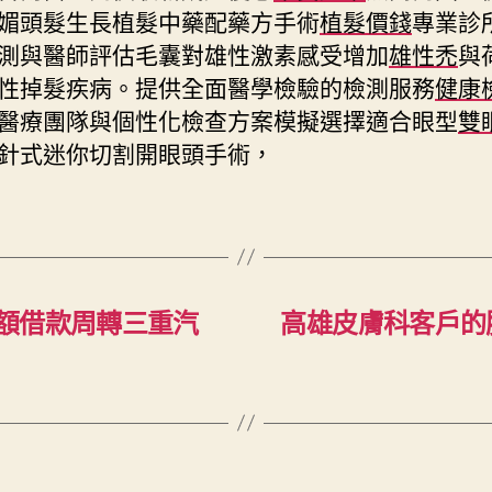
媚頭髮生長植髮中藥配藥方手術
植髮價錢
專業診
測與醫師評估毛囊對雄性激素感受增加
雄性禿
與
性掉髮疾病。提供全面醫學檢驗的檢測服務
健康
醫療團隊與個性化檢查方案模擬選擇適合眼型
雙
針式迷你切割開眼頭手術，
額借款周轉三重汽
高雄皮膚科客戶的