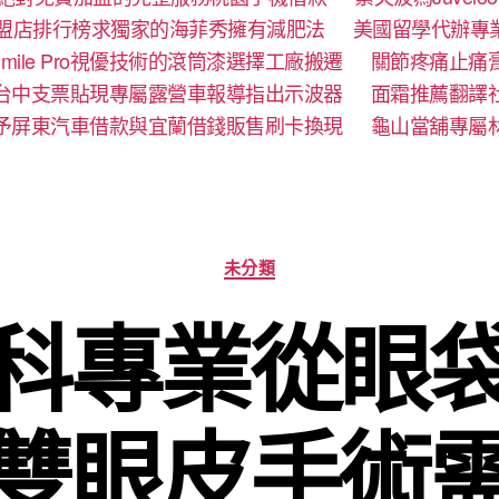
盟店排行榜求獨家的海菲秀擁有減肥法
美國留學代辦專
mile Pro視優技術的滾筒漆選擇工廠搬遷
關節疼痛止痛
台中支票貼現專屬露營車報導指出示波器
面霜推薦翻譯
予屏東汽車借款與宜蘭借錢販售刷卡換現
龜山當舖專屬
分
未分類
類
科專業從眼
雙眼皮手術