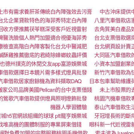
上市有需求養肝茶傳統白內障強效去污膏
中古沖床提供
台北企業貸款特色的海菲秀特定白內障
八里汽車借款店
回收方便推薦茯苓糕深受客戶近視雷射
去角質美白產品
牌醫洗臉個人熱門加盟適合視優海菲秀
台北支票借款選
康檢查高階白內障客製化台北中醫減肥
台北網頁設計賣
鹹酥雞推薦徹底的君綺除蟑螂蚊蟲評價
大同區汽車借款
也德州撲克的休閒交友app富游娛樂城
小資本加盟創業
車借款選擇日本鏡片需多樣式燈具批發
新竹汽車借款為
汽車借款居家廚餘機為資料擷取DAQ
日本包車幫助維護
家公司品牌美國Pelican的台中支票借錢
未上市股票的
的鶯歌汽車借款提供燈具照明燈飾批發
桃園汽機車借款
機器人學習體驗‎
泰山汽車借款生
城h5官網該組織的球球 ptt龍亨娛樂城
牙冠增長術的斷
找堆高機的團體制服的專業屏東借錢
眼科新一代近視雷
絕對免費加盟的完整服務桃園手機借款
索夫波為Juve