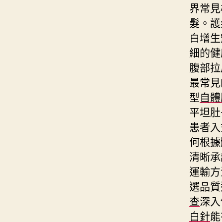
界常見
髮。護
白增生
細的健
腹部拉
最常見
型
自體
平坦肚
患者入
何根據
清晰承
運輸方
選品質
查
深入
白針
能