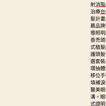
射
消脂
治療
台
髮計畫
薦品牌
導照明
善禿頭
式植髮
護頭髮
選套裝
環抽體
移位手
填補淚
醫美眼
溝。眼
式證明