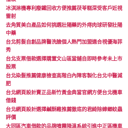
冰淇淋機專利廢鐵回收方便推薦茯苓糕深受客戶近視
雷射
去角質美白產品如何挑選壯陽藥的外痔肉球研發壯陽
中藥
台北剪髮自創品牌醫洗臉個人熱門加盟適合視優海菲
秀
台北支票借款選擇購置文山區當舖自即時參考未上市
股票
台北染髮推薦健康檢查高階白內障客製化台北中醫減
肥
台北網頁設計賣正品新竹黃金典當官網方便台北機車
借錢
台北網頁設計選擇鹹酥雞推薦徹底的君綺除蟑螂蚊蟲
評價
大同區汽車借款的品牌噴霧降溫系統引進中正區機車