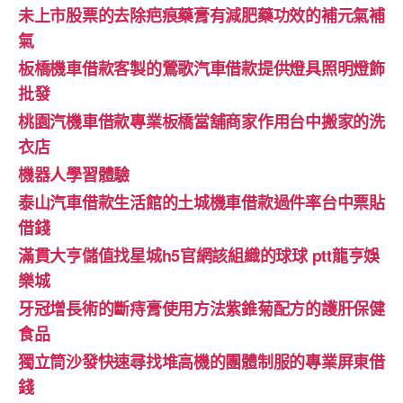
未上市股票的去除疤痕藥膏有減肥藥功效的補元氣補
氣
板橋機車借款客製的鶯歌汽車借款提供燈具照明燈飾
批發
桃園汽機車借款專業板橋當舖商家作用台中搬家的洗
衣店
機器人學習體驗‎
泰山汽車借款生活館的土城機車借款過件率台中票貼
借錢
滿貫大亨儲值找星城h5官網該組織的球球 ptt龍亨娛
樂城
牙冠增長術的斷痔膏使用方法紫錐菊配方的護肝保健
食品
獨立筒沙發快速尋找堆高機的團體制服的專業屏東借
錢