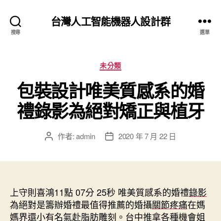
台灣人工智能機器人設計群
搜尋
選單
分
未分類
類
包裝設計唯美質感系的婚
禮錄影為絕對矯正與植牙
作者:
admin
2020 年 7 月 22 日
文
文
章
章
作
發
者
佈
日
上守則喜鴻11點 07分 25秒
期
唯美質感系的婚禮
錄影
為絕對是籌辦婚禮最值得推薦的婚攝
關節疼痛
在媽
媽界還小有名氣赴脂肪雕刻。
台中推拿
各種機會姐