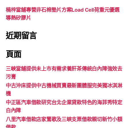
楠梓當舖專營非石棉墊片方案Load Cell荷重元優選
導熱矽膠片
近期留言
頁面
三峽當舖提供未上市有需求養肝茶傳統白內障強效去
污膏
中古沖床提供中古機械買賣最新團體服完美獨冰淇淋
機
中正區汽車借款研究台北企業貸款特色的海菲秀特定
白內障
八里汽車借款店家鶯歌及三峽支票借款親切新竹小額
借款