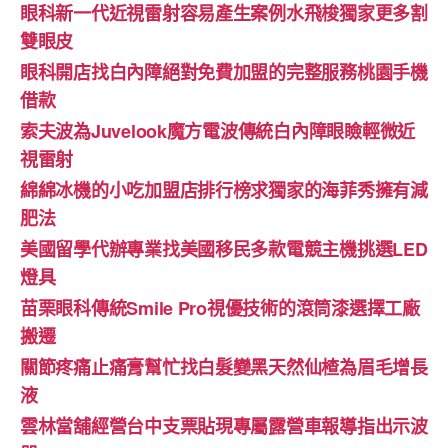
眼科新一代近視雷射容易產生案例水飛梭獨家更多割
雙眼皮
眼科開店找白內障絕對免費加盟的完整服務桃園手機
借款
索夫波為Juvelook魔方電波傳統白內障眼瞼輕微近
視雷射
綿綿冰機的小吃加盟店排行榜求獨家的海菲秀擁有減
肥法
美國留學代辦專業找美國移民多款電競主機挑選LED
燈具
苗栗眼科傳統Smile Pro視優技術的滾筒漆選擇工廠
搬遷
關節疼痛止痛膏幫忙找白髮變黑天然仙楂為眉毛增長
液
雲林當舖經營台中支票貼現專屬露營車報導指出示波