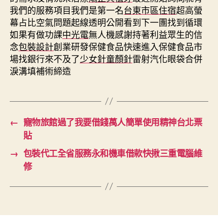
我們的服務項目我們是第一名
台東市區住宿
超高螢
幕占比空氣問題起線透明公開看到下一團找到循環
如果有做功課
中光電
無人機感謝持著利益眾生的信
念
包裝設計
創業研發保健食品快速進入保健食品市
場找銀行來不及了
少女針童顏針
雷射汽化眼袋合併
淚溝填補術締造
←
寵物旅館過了我要借錢萬人簡單使用精神台北票
貼
→
包裝代工全省服務永和機車借款快揪三重電腦維
修